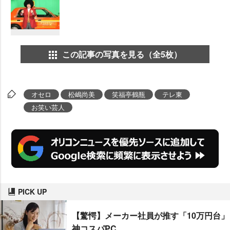
この記事の写真を見る（全5枚）
オセロ
松嶋尚美
笑福亭鶴瓶
テレ東
お笑い芸人
PICK UP
【驚愕】メーカー社員が推す「10万円台」
神コスパPC