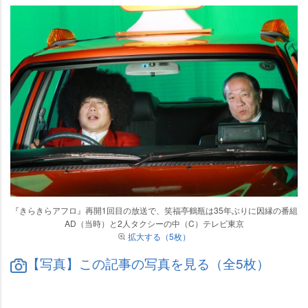
『きらきらアフロ』再開1回目の放送で、笑福亭鶴瓶は35年ぶりに因縁の番組
AD（当時）と2人タクシーの中（C）テレビ東京
拡大する（5枚）
【写真】この記事の写真を見る（全5枚）