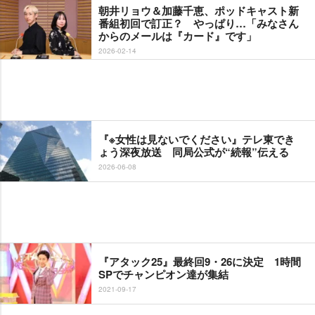
朝井リョウ＆加藤千恵、ポッドキャスト新
番組初回で訂正？ やっぱり…「みなさん
からのメールは『カード』です」
2026-02-14
『※女性は見ないでください』テレ東でき
ょう深夜放送 同局公式が“続報”伝える
2026-06-08
『アタック25』最終回9・26に決定 1時間
SPでチャンピオン達が集結
2021-09-17