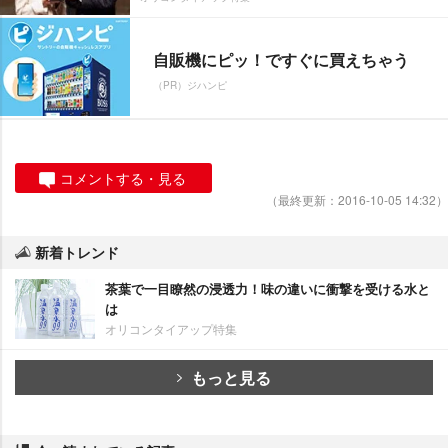
自販機にピッ！ですぐに買えちゃう
（PR）ジハンピ
コメントする・見る
（最終更新：2016-10-05 14:32）
新着トレンド
茶葉で一目瞭然の浸透力！味の違いに衝撃を受ける水と
は
オリコンタイアップ特集
もっと見る