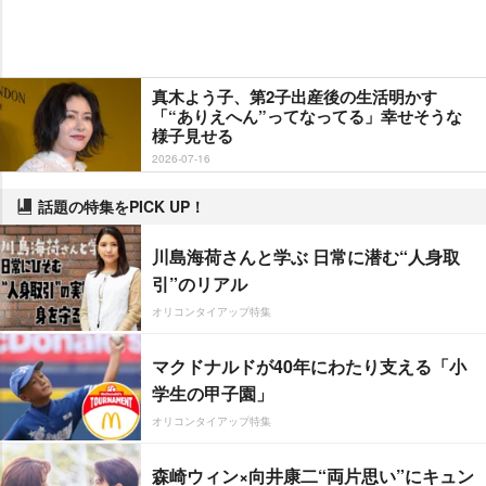
真木よう子、第2子出産後の生活明かす
「“ありえへん”ってなってる」幸せそうな
様子見せる
2026-07-16
話題の特集をPICK UP！
川島海荷さんと学ぶ 日常に潜む“人身取
引”のリアル
オリコンタイアップ特集
マクドナルドが40年にわたり支える「小
学生の甲子園」
オリコンタイアップ特集
森崎ウィン×向井康二“両片思い”にキュン