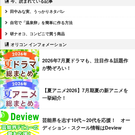
今、読まれている記事
田中みな実、うっかりネタバレ
自宅で「温泉卵」を簡単に作る方法
研ナオコ、コンビニで買う商品
オリコン インフォメーション
2026年7月夏ドラマも、注目作＆話題作
が勢ぞろい！
【夏アニメ2026】7月期夏の新アニメを
一挙紹介！
芸能界を志す10代～20代を応援！ オー
ディション・スクール情報はDeview