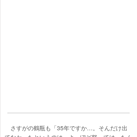
さすがの鶴瓶も「35年ですか…。そんだけ出
てなかったというのは、よっぽど怒ってはったん