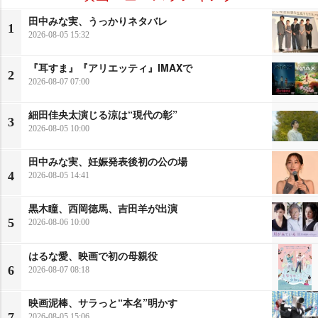
田中みな実、うっかりネタバレ
1
2026-08-05 15:32
『耳すま』『アリエッティ』IMAXで
2
2026-08-07 07:00
細田佳央太演じる涼は“現代の彰”
3
2026-08-05 10:00
田中みな実、妊娠発表後初の公の場
4
2026-08-05 14:41
黒木瞳、西岡徳馬、吉田羊が出演
5
2026-08-06 10:00
はるな愛、映画で初の母親役
6
2026-08-07 08:18
映画泥棒、サラっと“本名”明かす
7
2026-08-05 15:06