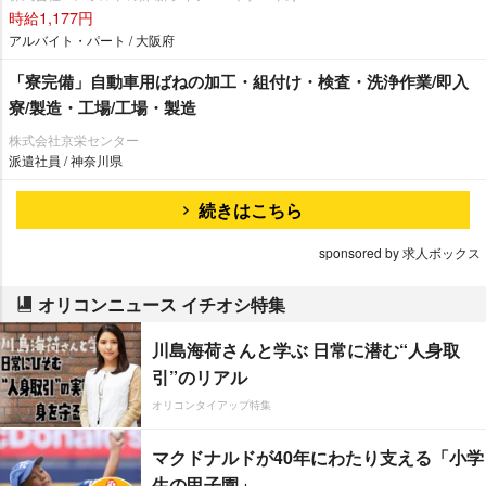
時給1,177円
アルバイト・パート / 大阪府
「寮完備」自動車用ばねの加工・組付け・検査・洗浄作業/即入
寮/製造・工場/工場・製造
株式会社京栄センター
派遣社員 / 神奈川県
続きはこちら
sponsored by 求人ボックス
オリコンニュース イチオシ特集
川島海荷さんと学ぶ 日常に潜む“人身取
引”のリアル
オリコンタイアップ特集
マクドナルドが40年にわたり支える「小学
生の甲子園」