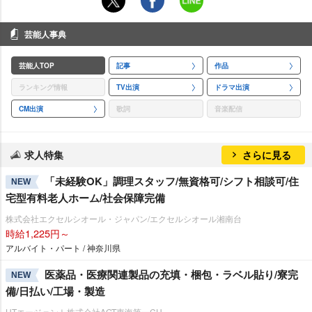
芸能人事典
芸能人TOP
記事
作品
ランキング情報
TV出演
ドラマ出演
CM出演
歌詞
音楽配信
求人特集
さらに見る
「未経験OK」調理スタッフ/無資格可/シフト相談可/住
NEW
宅型有料老人ホーム/社会保障完備
株式会社エクセルシオール・ジャパン/エクセルシオール湘南台
時給1,225円～
アルバイト・パート / 神奈川県
医薬品・医療関連製品の充填・梱包・ラベル貼り/寮完
NEW
備/日払い/工場・製造
UTエージェント株式会社AGT東海第一CU