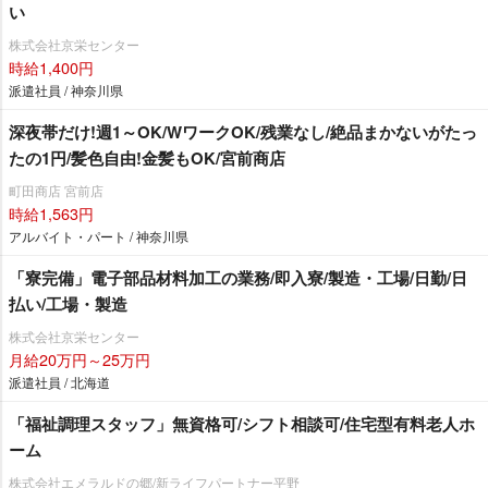
い
株式会社京栄センター
時給1,400円
派遣社員 / 神奈川県
深夜帯だけ!週1～OK/WワークOK/残業なし/絶品まかないがたっ
たの1円/髪色自由!金髪もOK/宮前商店
町田商店 宮前店
時給1,563円
アルバイト・パート / 神奈川県
「寮完備」電子部品材料加工の業務/即入寮/製造・工場/日勤/日
払い/工場・製造
株式会社京栄センター
月給20万円～25万円
派遣社員 / 北海道
「福祉調理スタッフ」無資格可/シフト相談可/住宅型有料老人ホ
ーム
株式会社エメラルドの郷/新ライフパートナー平野