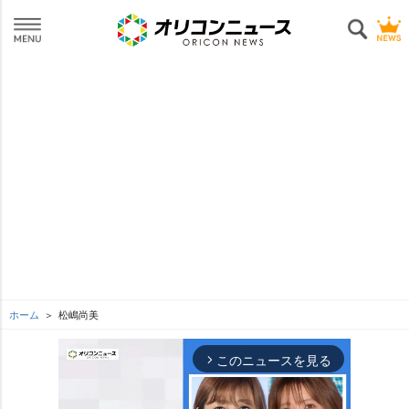
ホーム
松嶋尚美
このニュースを見る
arrow_forward_ios