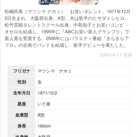
松嶋尚美（マツシマ ナホミ） お笑いタレント。1971年12月
2日生まれ、大阪府出身。A型。夫は歌手のヒサダトシヒロ。
松竹芸能タレントスクール出身。中島知子とお笑いコンビ・
オセロを結成し、1995年に『ABCお笑い新人グランプリ』で
新人賞を受賞する。2006年にはバラエティ番組『きらきらア
フロ』の企画でバンドを結成し、歌手デビューを果たした。
2009-04-17 更新
フリガナ
マツシマ ナホミ
性別
女
生年月日
1971/12/2
星座
いて座
血液型
A型
身長
160cm
出身地
大阪府