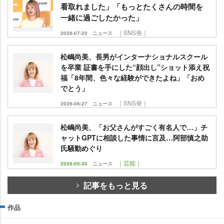
看取れました」「もっとたくさんの時間を
一緒に過ごしたかった」
｜SNS発｜
2026-07-20
ニュース
松嶋尚美、長男がインターナショナルスクール
を卒業 証書を手にした“顔出し”ショット添え祝
福「8年間、色々な経験ができたよね」「おめ
でとう」
｜SNS発｜
2026-06-27
ニュース
松嶋尚美、「お父さんがすごく有名人で…」チ
ャットGPTに相談した事情に言及…阿部慎之助
氏騒動めぐり
｜芸能｜
2026-05-30
ニュース
記事をもっと見る
作品