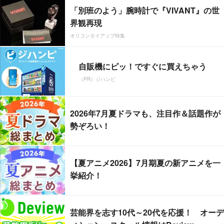
「別班のよう」腕時計で『VIVANT』の世
界観再現
オリコンタイアップ特集
自販機にピッ！ですぐに買えちゃう
（PR）ジハンピ
2026年7月夏ドラマも、注目作＆話題作が
勢ぞろい！
【夏アニメ2026】7月期夏の新アニメを一
挙紹介！
芸能界を志す10代～20代を応援！ オーデ