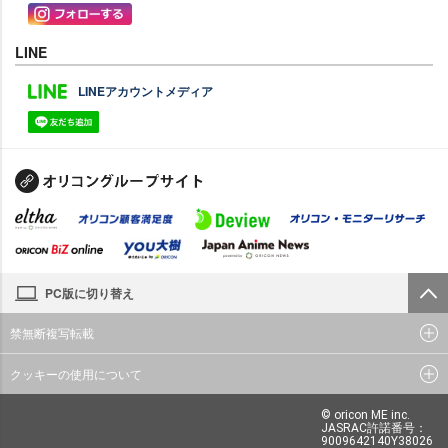
LINE
LINEアカウントメディア
PC版に切り替え
禁無断複写転載
クッキーの使用について
© oricon ME inc.
JASRAC許諾番号：
9009642140Y38026