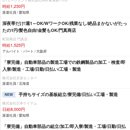
時給1,230円
派遣社員 / 愛知県
深夜帯だけ!週1～OK/WワークOK/残業なし/絶品まかないがたっ
たの1円/髪色自由!金髪もOK/門真商店
町田商店 門真店
時給1,525円
アルバイト・パート / 大阪府
「寮完備」自動車部品の製造工場での鉄鋼製品の加工・検査/即
入寮/製造・工場/日勤/日払い/工場・製造
株式会社京栄センター
派遣社員 / 北海道
手持ちサイズの基板組立/寮完備/日払い/工場・製造
NEW
株式会社日本ケイテム
日給8,000円
派遣社員 / 愛知県
「寮完備」自動車部品の組立/加工/即入寮/製造・工場/日勤/日払