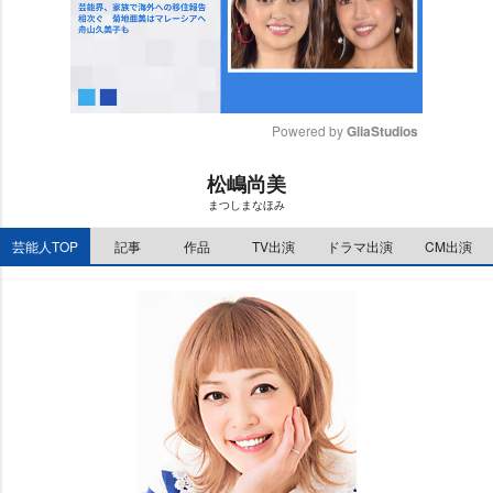
Powered by 
GliaStudios
M
松嶋尚美
u
まつしまなほみ
t
e
芸能人TOP
記事
作品
TV出演
ドラマ出演
CM出演