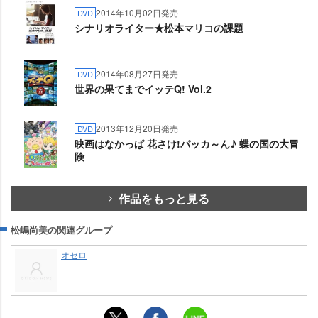
2014年10月02日発売
DVD
シナリオライター★松本マリコの課題
2014年08月27日発売
DVD
世界の果てまでイッテQ! Vol.2
2013年12月20日発売
DVD
映画はなかっぱ 花さけ!パッカ～ん♪ 蝶の国の大冒
険
作品をもっと見る
松嶋尚美の関連グループ
オセロ