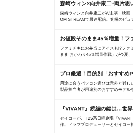
森崎ウィン×向井康二“両片思
森崎ウィンと向井康二がW主演！映画『（L
OM STREAMで最速配信。究極のピュ
お値段そのまま45％増量！フ
ファミチキにお弁当にアイスも!?ファ
まま おかわり45％増量作戦」が今夏
プロ厳選！目的別「おすすめP
用途に合うパソコン選びは意外と難し
製品担当者が用途別のおすすめモデル
『VIVANT』続編の鍵は…世
セイコーが、TBS系日曜劇場『VIVA
作。ドラマプロデューサーとセイコー