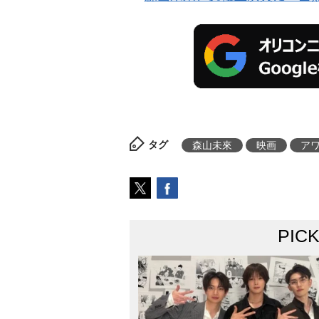
タグ
森山未來
映画
ア
PIC