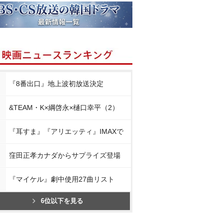
『8番出口』地上波初放送決定
&TEAM・K×綱啓永×樋口幸平（2）
『耳すま』『アリエッティ』IMAXで
窪田正孝カナダからサプライズ登場
『マイケル』劇中使用27曲リスト
6位以下を見る