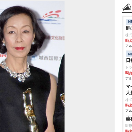
N
師
株
時給
アル
N
日
ト
時給
アル
マ
大
株式
時給
アル
歯
医
時給