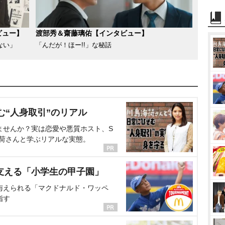
ビュー】
渡部秀＆齋藤璃佑【インタビュー】
ない」
「んだが！ほー!!」な秘話
む“人身取引”のリアル
ませんか？実は恋愛や悪質ホスト、S
海荷さんと学ぶリアルな実態。
支える「小学生の甲子園」
与えられる「マクドナルド・ワッペ
指す