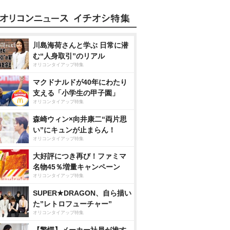
川島海荷さんと学ぶ 日常に潜
む“人身取引”のリアル
オリコンタイアップ特集
マクドナルドが40年にわたり
支える「小学生の甲子園」
オリコンタイアップ特集
森崎ウィン×向井康二“両片思
い”にキュンが止まらん！
オリコンタイアップ特集
大好評につき再び！ファミマ
名物45％増量キャンペーン
オリコンタイアップ特集
SUPER★DRAGON、自ら描い
た”レトロフューチャー”
オリコンタイアップ特集
【驚愕】メーカー社員が推す