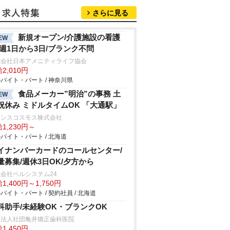
さらに見る
新規オープン/介護施設の看護
EW
/週1日から3日/ブランク不問
式会社日本アメニティライフ協会
2,010円
バイト・パート / 神奈川県
食品メーカー”明治”の事務 土
EW
祝休み ミドルタイムOK 「大通駅」
ランスコスモス株式会社
1,230円～
バイト・パート / 北海道
イナンバーカードのコールセンター/
量募集/週休3日OK/夕方から
会社ベルシステム24
1,400円～1,750円
バイト・パート / 契約社員 / 北海道
科助手/未経験OK・ブランクOK
療法人社団亀井矯正歯科医院
1,450円