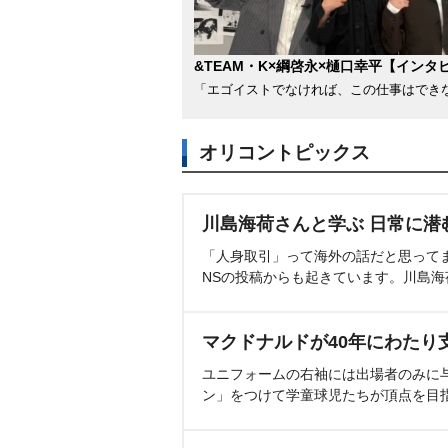
&TEAM・K×綱啓永×樋口幸平【インタ
「エゴイストでなければ、この仕事はでき
オリコントピックス
川島海荷さんと学ぶ 日常に潜
「人身取引」って海外の話だと思って
NSの投稿からも起きています。川島
マクドナルドが40年にわたり
ユニフォームの右袖には出場者のみに
ン」をつけて学童球児たちが頂点を目