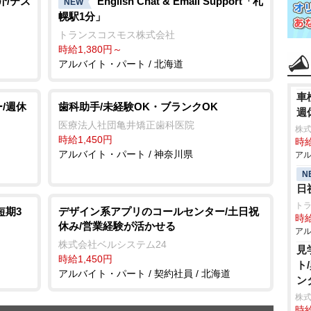
介/テス
English Chat & Email Support「札
NEW
幌駅1分」
トランスコスモス株式会社
時給1,380円～
アルバイト・パート / 北海道
車
/週休
歯科助手/未経験OK・ブランクOK
週
医療法人社団亀井矯正歯科医院
株式
時給1,450円
時給
アルバイト・パート / 神奈川県
アル
N
日
ト
短期3
デザイン系アプリのコールセンター/土日祝
時給
休み/営業経験が活かせる
アル
株式会社ベルシステム24
見
時給1,450円
ト
アルバイト・パート / 契約社員 / 北海道
ン
株式
時給