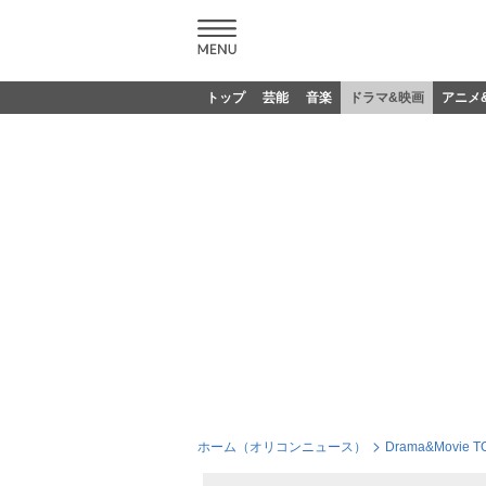
トップ
芸能
音楽
ドラマ&映画
アニメ
ホーム（オリコンニュース）
Drama&Movie T