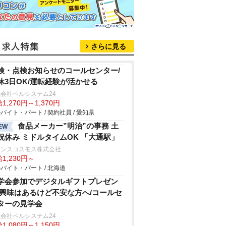
さらに見る
検・点検お知らせのコールセンター/
休3日OK/運転経験が活かせる
会社ベルシステム24
1,270円～1,370円
バイト・パート / 契約社員 / 愛知県
食品メーカー”明治”の事務 土
EW
祝休み ミドルタイムOK 「大通駅」
ランスコスモス株式会社
1,230円～
バイト・パート / 北海道
学会参加でデジタルギフトプレゼン
/興味はあるけど不安な方へ/コールセ
ターの見学会
会社ベルシステム24
1,080円～1,150円