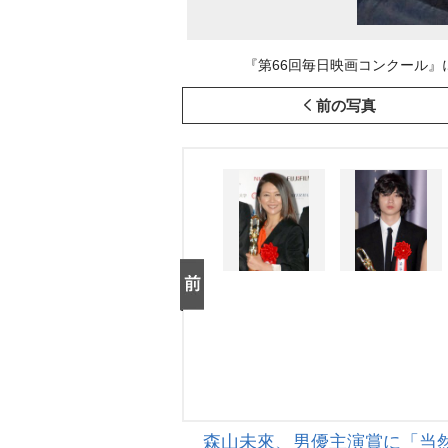
『第66回毎日映画コンクール』に出席し
前の写真
森山未來、男優主演賞に「当然