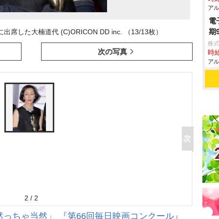
アル
電
期
た大楠道代 (C)ORICON DD inc. （13/13枚）
株式
次の写真
時給
アル
2 / 2
っちゃ当然」 『第66回毎日映画コンクール』