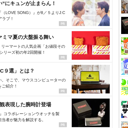
い”にキュンが止まらん！
OVE SONG）』が8／５よりJ:C
アラブ！
ァミマ夏の大盤振る舞い
ミリーマートの人気企画「お値段その
、シリーズ初の年2回開催！
C９選」とは？
い。そこで、マウスコンピューターの
をご紹介！
界観表現した腕時計登場
NT』コラボレーションウオッチを製
担当者が魅力を解説する。