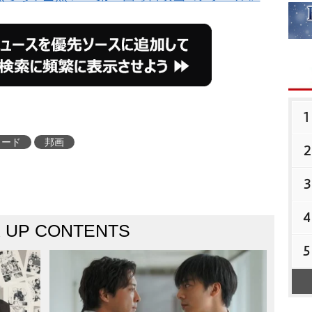
1
ワード
邦画
2
3
4
K UP CONTENTS
5