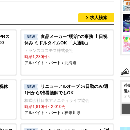
求人検索
PRス
食品メーカー”明治”の事務 土日祝
NEW
00
休み ミドルタイムOK 「大通駅」
トランスコスモス株式会社
時給1,230円～
アルバイト・パート / 北海道
茶
祝休
リニューアルオープン/日勤のみ/週
NEW
違
1日から/准看護師でもOK
オ
株式会社日本アメニティライフ協会
時給1,810円～2,010円
アルバイト・パート / 神奈川県