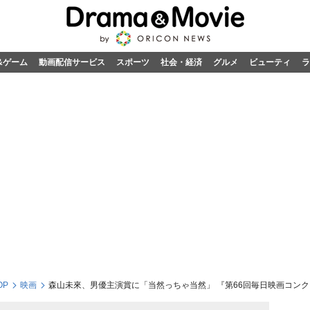
&ゲーム
動画配信サービス
スポーツ
社会・経済
グルメ
ビューティ
ラ
OP
映画
森山未來、男優主演賞に「当然っちゃ当然」 『第66回毎日映画コン