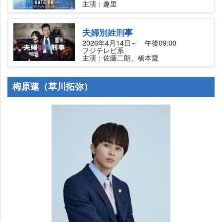
主演：趣里
夫婦別姓刑事
2026年4月14日～ 午後09:00
フジテレビ系
主演：佐藤二朗、橋本愛
梅原蓮（草川拓弥）