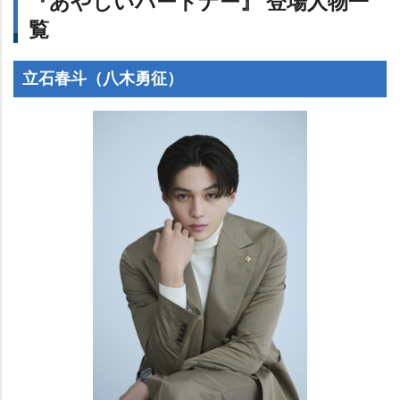
『あやしいパートナー』 登場人物一
覧
立石春斗（八木勇征）