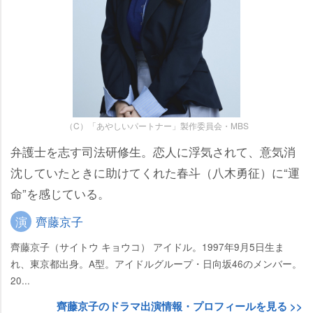
（C）「あやしいパートナー」製作委員会・MBS
弁護士を志す司法研修生。恋人に浮気されて、意気消
沈していたときに助けてくれた春斗（八木勇征）に“運
命”を感じている。
演
齊藤京子
齊藤京子（サイトウ キョウコ） アイドル。1997年9月5日生ま
れ、東京都出身。A型。アイドルグループ・日向坂46のメンバー。
20...
齊藤京子のドラマ出演情報・プロフィールを見る >>