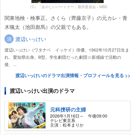
（C）「あやしいパートナー」製作委員会・MBS
関東地検・検事正。さくら（齊藤京子）の元カレ・青
木颯太（池田彪馬）の父親でもある。
演
渡辺いっけい
渡辺いっけい（ワタナベ イッケイ）俳優。1962年10月27日生ま
れ、愛知県出身。B型。学生劇団だった劇団☆新感線で活動の
後、...
渡辺いっけいのドラマ出演情報・プロフィールを見る >>
渡辺いっけい出演のドラマ
元科捜研の主婦
2026年1月16日～ 午後09:00
テレビ東京系
主演：松本まりか