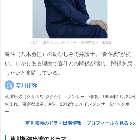
（C）「あやしいパートナー」製作委員会・MBS
春斗（八木勇征）の幼なじみで弁護士。“春斗愛”が強
い。しかしある理由で春斗との関係が壊れ、関係を戻
したいと奮闘している。
演
草川拓弥
草川拓弥（クサカワ タクヤ） ダンサー・俳優。1994年11月24日
生まれ、東京都出身。A型。2012年にメインダンサー&バックボ
ー...
草川拓弥のドラマ出演情報・プロフィールを見る >>
草川拓弥出演のドラマ