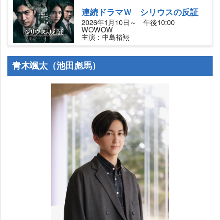
連続ドラマＷ シリウスの反証
2026年1月10日～ 午後10:00
WOWOW
主演：中島裕翔
青木颯太（池田彪馬）