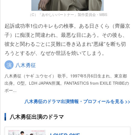
（C）「あやしいパートナー」製作委員会・MBS
起訴成功率1位のキレもの検事。ある日さくら（齊藤京
子）に痴漢と間違われ、最悪な目にあう。その後も、
彼女と関わるごとに災難に巻き込まれ“悪縁”を断ち切
ろうとするが、なぜか世話を焼いてしまう。
演
八木勇征
八木勇征（ヤギ ユウセイ） 歌手。1997年5月6日生まれ、東京都
出身。O型。LDH JAPAN所属。FANTASTICS from EXILE TRIBEの
ボー...
八木勇征のドラマ出演情報・プロフィールを見る >>
八木勇征出演のドラマ