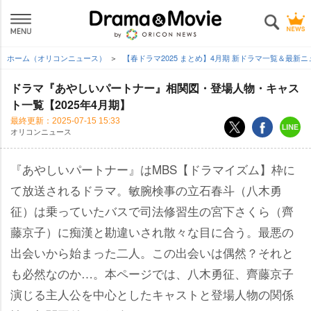
ホーム（オリコンニュース）
【春ドラマ2025 まとめ】4月期 新ドラマ一覧＆最新
ドラマ『あやしいパートナー』相関図・登場人物・キャス
ト一覧【2025年4月期】
最終更新：
2025-07-15 15:33
オリコンニュース
『あやしいパートナー』はMBS【ドラマイズム】枠に
て放送されるドラマ。敏腕検事の立石春斗（八木勇
征）は乗っていたバスで司法修習生の宮下さくら（齊
藤京子）に痴漢と勘違いされ散々な目に合う。最悪の
出会いから始まった二人。この出会いは偶然？それと
も必然なのか…。本ページでは、八木勇征、齊藤京子
演じる主人公を中心としたキャストと登場人物の関係