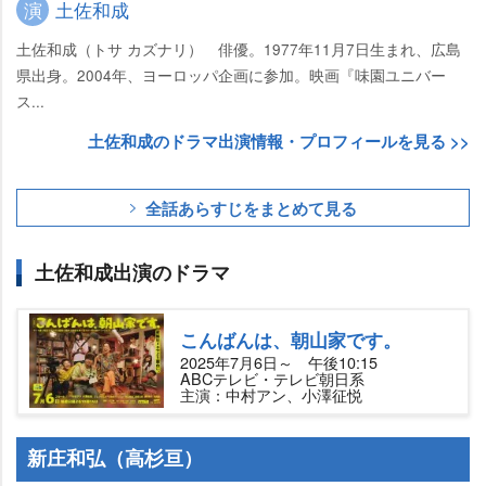
演
土佐和成
土佐和成（トサ カズナリ） 俳優。1977年11月7日生まれ、広島
県出身。2004年、ヨーロッパ企画に参加。映画『味園ユニバー
ス...
土佐和成のドラマ出演情報・プロフィールを見る >>
全話あらすじをまとめて見る
土佐和成出演のドラマ
こんばんは、朝山家です。
2025年7月6日～ 午後10:15
ABCテレビ・テレビ朝日系
主演：中村アン、小澤征悦
新庄和弘（高杉亘）