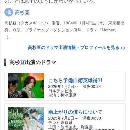
のことは息子のようにかわいがっている。
演
高杉亘
高杉亘（タカスギ コウ） 俳優。1964年11月4日生まれ、東京都出
身。Ｏ型。プラチナムプロダクション所属。ドラマ『Mother』
（...
高杉亘のドラマ出演情報・プロフィールを見る >>
高杉亘出演のドラマ
こちら予備自衛英雄補?!
2026年1月7日～ 深夜00:24
日本テレビ系
主演：菊池風磨
雨上がりの僕らについて
2025年7月2日～ 深夜00:30
テレビ東京系
主演：池田匡志、堀夏喜