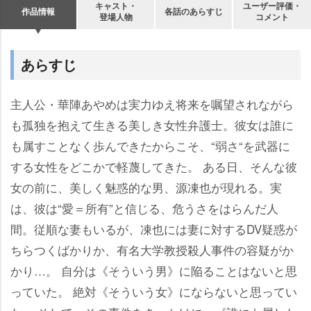
キャスト・
ユーザー評価・
作品情報
各話のあらすじ
登場人物
コメント
あらすじ
主人公・華陣あやめは実力ゆえ将来を嘱望されながら
も孤独を抱えて生きる美しき女性弁護士。彼女は誰に
も属すことなく歩んできたからこそ、“弱さ“を武器に
する女性をどこかで軽蔑してきた。 ある日、そんな彼
女の前に、美しく魅惑的な男、源凍也が現れる。実
は、彼は“愛＝所有”と信じる、危うさをはらんだ人
間。従順な妻もいるが、凍也には妻に対するDV疑惑が
ちらつくばかりか、有名大学教授殺人事件の容疑がか
かり…。 自分は《そういう男》に陥ることはないと思
っていた。 絶対《そういう女》にならないと思ってい