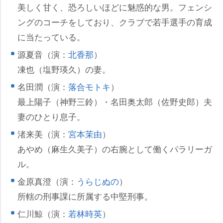
美しく甘く、恐ろしいほどに魅惑的な男。フェンシ
ングのコーチをしており、クラブで若手選手の育成
に当たっている。
源夏音（演：
北香那
）
凍也（塩野瑛久）の妻。
名田潤（演：
落合モトキ
）
最上陽子（神野三鈴）・名田奥太郎（佐野史郎）夫
妻のひとり息子。
渚来美（演：
宮本茉由
）
あやめ（麻生久美子）の右腕として働くパラリーガ
ル。
金原真澄（演：
うらじぬの
）
所轄の刑事課に所属する中堅刑事。
仁川鯨（演：
若林時英
）