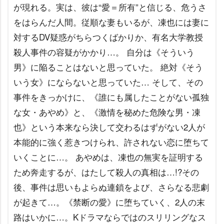
が現れる。実は、彼は“愛＝所有”と信じる、危うさ
をはらんだ人間。従順な妻もいるが、凍也には妻に
対するDV疑惑がちらつくばかりか、有名大学教授
殺人事件の容疑がかかり…。 自分は《そういう
男》に陥ることはないと思っていた。 絶対《そう
いう女》にならないと思っていた… そして、その
事件をきっかけに、《誰にも属したことがない孤独
な女・あやめ》と、《激情を秘めた危険な男・凍
也》という本来なら決して交わるはずがない2人が
本能的に強く惹きつけられ、許されない恋に堕ちて
いくことに…。 あやめは、凍也の無実を証明する
ため奔走するが、はたして殺人の真相は…!?その
後、事件は思いもよらぬ連鎖をよび、さらなる悲劇
が起きて…。《禁断の愛》に堕ちていく、2人の末
路はいかに…。Kドラマならではのスリリングなス