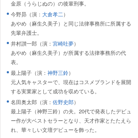
金原（うらじぬの）の後輩刑事。
今野昴（演：
大倉孝二
）
あやめ（麻生久美子）と同じ法律事務所に所属する
先輩弁護士。
井村讃一郎（演：
宮崎吐夢
）
あやめ（麻生久美子）が所属する法律事務所の代
表。
最上陽子（演：
神野三鈴
）
元人気キャスターで、現在はコスメブランドを展開
する実業家として成功を収めている。
名田奥太郎（演：
佐野史郎
）
最上陽子（神野三鈴）の夫。20代で発表したデビュ
ー作が大ベストセラーとなり、天才作家とたたえら
れ、華々しい文壇デビューを飾った。