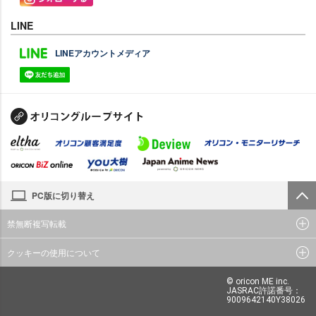
LINE
LINEアカウントメディア
PC版に切り替え
禁無断複写転載
クッキーの使用について
© oricon ME inc.
JASRAC許諾番号：
9009642140Y38026