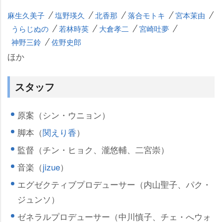
麻生久美子
塩野瑛久
北香那
落合モトキ
宮本茉由
うらじぬの
若林時英
大倉孝二
宮崎吐夢
神野三鈴
佐野史郎
ほか
スタッフ
原案（シン・ウニョン）
脚本（
関えり香
）
監督（チン・ヒョク、瀧悠輔、二宮崇）
音楽（
jizue
）
エグゼクティブプロデューサー（内山聖子、パク・
ジュンソ）
ゼネラルプロデューサー（中川慎子、チェ・へウォ