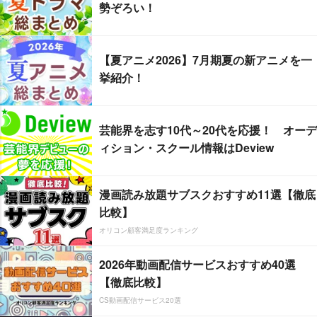
勢ぞろい！
【夏アニメ2026】7月期夏の新アニメを一
挙紹介！
芸能界を志す10代～20代を応援！ オーデ
ィション・スクール情報はDeview
漫画読み放題サブスクおすすめ11選【徹底
比較】
オリコン顧客満足度ランキング
2026年動画配信サービスおすすめ40選
【徹底比較】
CS動画配信サービス20選