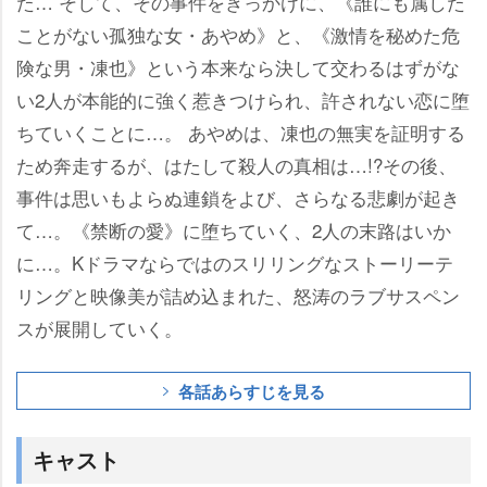
た… そして、その事件をきっかけに、《誰にも属した
ことがない孤独な女・あやめ》と、《激情を秘めた危
険な男・凍也》という本来なら決して交わるはずがな
い2人が本能的に強く惹きつけられ、許されない恋に堕
ちていくことに…。 あやめは、凍也の無実を証明する
ため奔走するが、はたして殺人の真相は…!?その後、
事件は思いもよらぬ連鎖をよび、さらなる悲劇が起き
て…。《禁断の愛》に堕ちていく、2人の末路はいか
に…。Kドラマならではのスリリングなストーリーテ
リングと映像美が詰め込まれた、怒涛のラブサスペン
スが展開していく。
各話あらすじを見る
キャスト