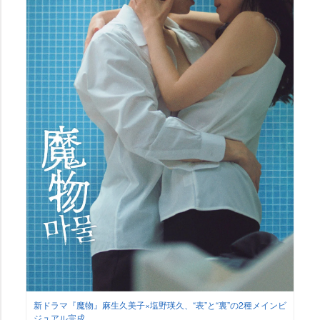
新ドラマ『魔物』麻生久美子×塩野瑛久、“表”と“裏”の2種メインビ
ジュアル完成