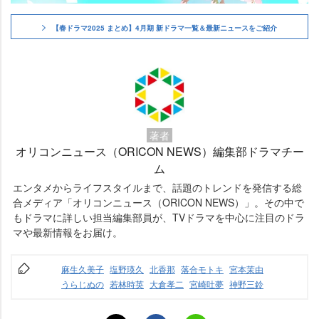
【春ドラマ2025 まとめ】4月期 新ドラマ一覧＆最新ニュースをご紹介
著者
オリコンニュース（ORICON NEWS）編集部ドラマチー
ム
エンタメからライフスタイルまで、話題のトレンドを発信する総
合メディア「オリコンニュース（ORICON NEWS）」。その中で
もドラマに詳しい担当編集部員が、TVドラマを中心に注目のドラ
マや最新情報をお届け。
麻生久美子
塩野瑛久
北香那
落合モトキ
宮本茉由
うらじぬの
若林時英
大倉孝二
宮崎吐夢
神野三鈴