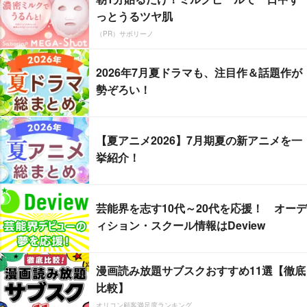
っとうるツヤ肌
（PR）サボリーノ
2026年7月夏ドラマも、注目作＆話題作が
勢ぞろい！
【夏アニメ2026】7月期夏の新アニメを一
挙紹介！
芸能界を志す10代～20代を応援！ オーデ
ィション・スクール情報はDeview
漫画読み放題サブスクおすすめ11選【徹底
比較】
オリコン顧客満足度ランキング