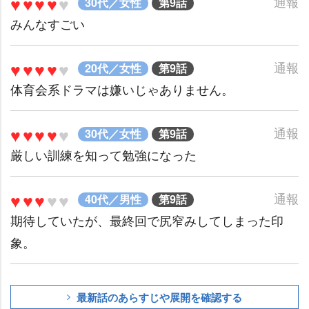
♥♥♥♥
♥
通報
30代／女性
第9話
みんなすごい
♥♥♥♥
♥
通報
20代／女性
第9話
体育会系ドラマは嫌いじゃありません。
♥♥♥♥
♥
通報
30代／女性
第9話
厳しい訓練を知って勉強になった
♥♥♥
♥
♥
通報
40代／男性
第9話
期待していたが、最終回で尻窄みしてしまった印
象。
最新話のあらすじや展開を確認する