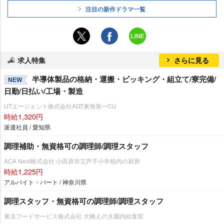
注目の新作ドラマ一覧
求人特集
さらに見る
半導体製品の格納・運搬・ピッキング・組立て/寮完備/
NEW
日勤/日払い/工場・製造
UTエージェント株式会社AGT東海第一CU
時給1,320円
派遣社員 / 愛知県
調理補助・無資格可の調理師/調理スタッフ
ACA Next株式会社 小田原市立芦子小学校内の厨房
時給1,225円
アルバイト・パート / 神奈川県
調理スタッフ・無資格可の調理師/調理スタッフ
東京フードサービス株式会社 大橋えのき園内給食室