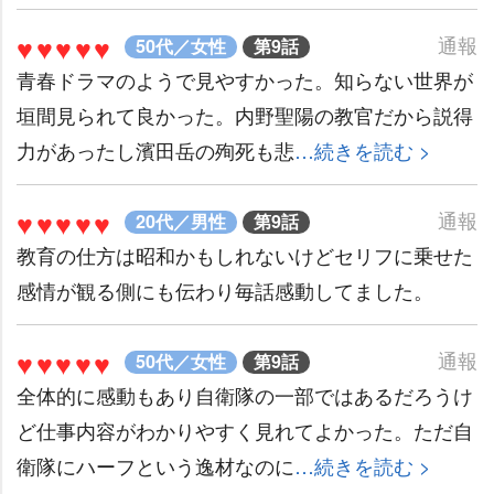
♥♥♥♥♥
通報
50代／女性
第9話
青春ドラマのようで見やすかった。知らない世界が
垣間見られて良かった。内野聖陽の教官だから説得
力があったし濱田岳の殉死も悲
…続きを読む >
♥♥♥♥♥
通報
20代／男性
第9話
教育の仕方は昭和かもしれないけどセリフに乗せた
感情が観る側にも伝わり毎話感動してました。
♥♥♥♥♥
通報
50代／女性
第9話
全体的に感動もあり自衛隊の一部ではあるだろうけ
ど仕事内容がわかりやすく見れてよかった。ただ自
衛隊にハーフという逸材なのに
…続きを読む >