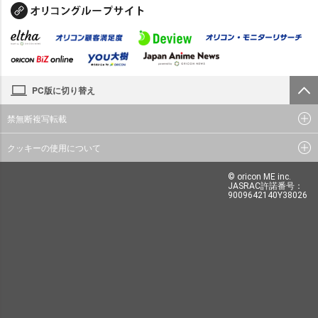
PC版に切り替え
禁無断複写転載
クッキーの使用について
© oricon ME inc.
JASRAC許諾番号：
9009642140Y38026