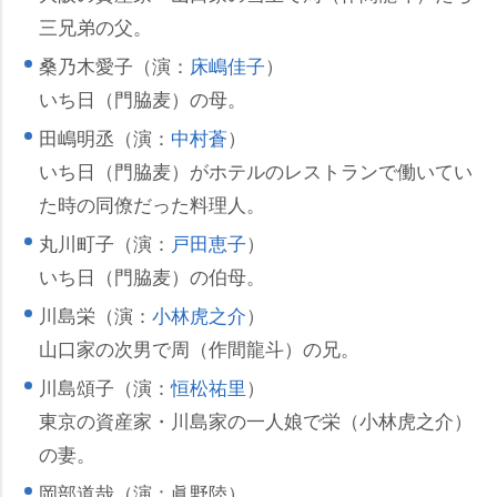
三兄弟の父。
桑乃木愛子（演：
床嶋佳子
）
いち日（門脇麦）の母。
田嶋明丞（演：
中村蒼
）
いち日（門脇麦）がホテルのレストランで働いてい
た時の同僚だった料理人。
丸川町子（演：
戸田恵子
）
いち日（門脇麦）の伯母。
川島栄（演：
小林虎之介
）
山口家の次男で周（作間龍斗）の兄。
川島頌子（演：
恒松祐里
）
東京の資産家・川島家の一人娘で栄（小林虎之介）
の妻。
岡部道哉（演：眞野陸）