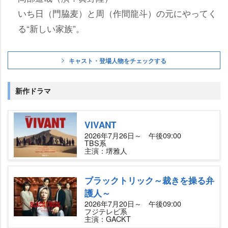
いち日（門脇麦）と周（作間龍斗）の元にやってく
る“新しい家族”。
キャスト・登場人物をチェックする
新作ドラマ
VIVANT
2026年7月26日～ 午後09:00
TBS系
主演：堺雅人
ブラックトリック～裁きを操る弁
護人～
2026年7月20日～ 午後09:00
フジテレビ系
主演：GACKT