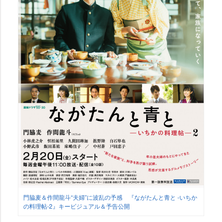
門脇麦＆作間龍斗“夫婦”に波乱の予感 『ながたんと青と -いちか
の料理帖-2』キービジュアル＆予告公開