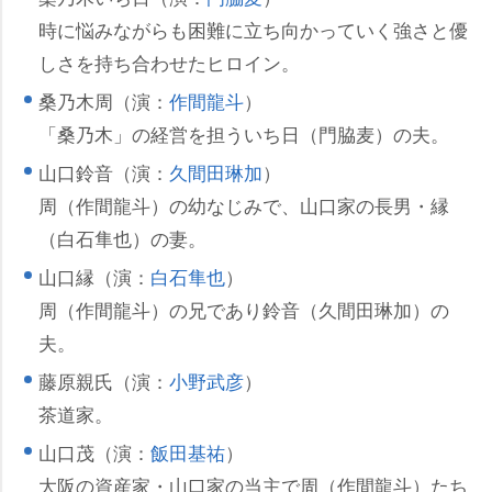
時に悩みながらも困難に立ち向かっていく強さと優
しさを持ち合わせたヒロイン。
桑乃木周（演：
作間龍斗
）
「桑乃木」の経営を担ういち日（門脇麦）の夫。
山口鈴音（演：
久間田琳加
）
周（作間龍斗）の幼なじみで、山口家の長男・縁
（白石隼也）の妻。
山口縁（演：
白石隼也
）
周（作間龍斗）の兄であり鈴音（久間田琳加）の
夫。
藤原親氏（演：
小野武彦
）
茶道家。
山口茂（演：
飯田基祐
）
大阪の資産家・山口家の当主で周（作間龍斗）たち