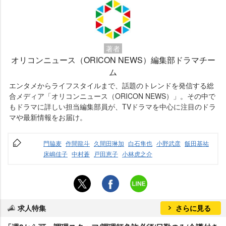
著者
オリコンニュース（ORICON NEWS）編集部ドラマチー
ム
エンタメからライフスタイルまで、話題のトレンドを発信する総
合メディア「オリコンニュース（ORICON NEWS）」。その中で
もドラマに詳しい担当編集部員が、TVドラマを中心に注目のドラ
マや最新情報をお届け。
門脇麦
作間龍斗
久間田琳加
白石隼也
小野武彦
飯田基祐
床嶋佳子
中村蒼
戸田恵子
小林虎之介
求人特集
さらに見る