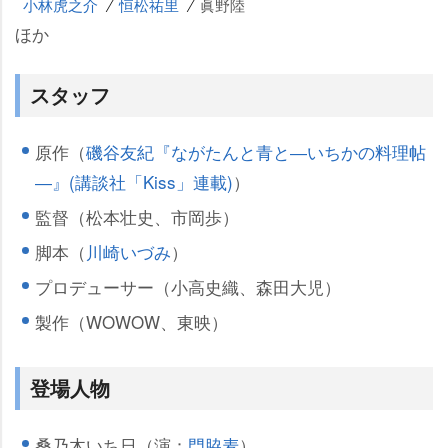
小林虎之介
恒松祐里
眞野陸
ほか
スタッフ
原作（
磯谷友紀『ながたんと青と―いちかの料理帖
―』(講談社「Kiss」連載)
）
監督（松本壮史、市岡歩）
脚本（
川崎いづみ
）
プロデューサー（小高史織、森田大児）
製作（WOWOW、東映）
登場人物
桑乃木いち日（演：
門脇麦
）