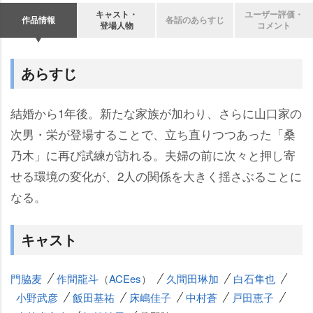
キャスト・
ユーザー評価・
作品情報
各話のあらすじ
登場人物
コメント
あらすじ
結婚から1年後。新たな家族が加わり、さらに山口家の
次男・栄が登場することで、立ち直りつつあった「桑
乃木」に再び試練が訪れる。夫婦の前に次々と押し寄
せる環境の変化が、2人の関係を大きく揺さぶることに
なる。
キャスト
門脇麦
作間龍斗
（
ACEes
）
久間田琳加
白石隼也
小野武彦
飯田基祐
床嶋佳子
中村蒼
戸田恵子