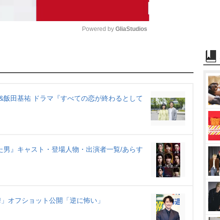
Powered by 
GliaStudios
M
u
t
e
&飯田基祐 ドラマ『すべての恋が終わるとして
た男』キャスト・登場人物・出演者一覧/あらす
!」オフショット公開「逆に怖い」