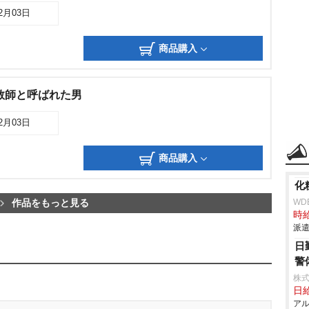
12月03日
商品購入
教師と呼ばれた男
12月03日
商品購入
化
WD
作品をもっと見る
時給
派遣
日
警
株式
日給
アル