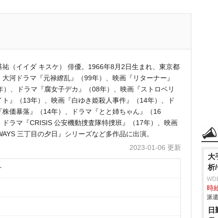
祐（イイダ キスケ） 俳優。1966年8月2日生まれ、東京都
。大河ドラマ『元禄繚乱』（99年）、映画『リターナー』
2年）、ドラマ『腐女子デカ』（08年）、映画『ストロベリ
イト』（13年）、映画『白ゆき姫殺人事件』（14年）、ド
『株価暴落』（14年）、ドラマ『とと姉ちゃん』（16
ドラマ『CRISIS 公安機動捜査隊特捜班』（17年）、映画
LWAYS 三丁目の夕日』シリーズなど多作品に出演。
2023-01-06 更新
大
析
ケ
WD
時給
派遣
日