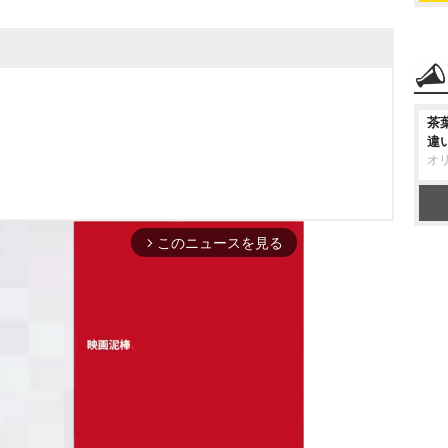
茶
違
オ
このニュースを見る
arrow_forward_ios