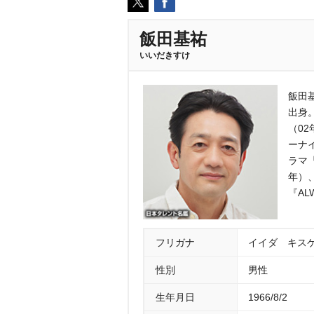
飯田基祐
いいだきすけ
飯田基
出身
（0
ーナ
ラマ
年）、
『A
フリガナ
イイダ キス
性別
男性
生年月日
1966/8/2