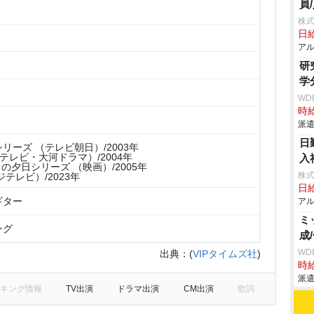
員
株式
日給
アル
研
学
WD
時給
派遣
日
リーズ （テレビ朝日）/2003年
Kテレビ・大河ドラマ）/2004年
入
目の夕日シリーズ （映画）/2005年
株式
テレビ）/2023年
日給
ギター
アル
ミ
ング
成
WD
出典：
(
VIPタイムズ社
)
時給
派遣
キング情報
TV出演
ドラマ出演
CM出演
歌詞