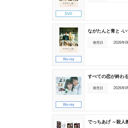
DVD
ながたんと青と -いちか
発売日
2026年
Blu-ray
すべての恋が終わるとし
発売日
2026年
Blu-ray
でっちあげ ～殺人