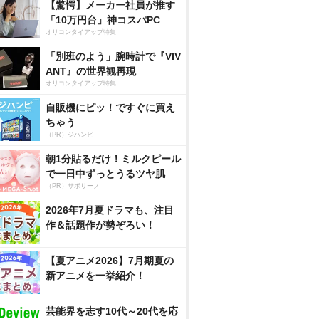
【驚愕】メーカー社員が推す
「10万円台」神コスパPC
オリコンタイアップ特集
「別班のよう」腕時計で『VIV
ANT』の世界観再現
オリコンタイアップ特集
自販機にピッ！ですぐに買え
ちゃう
（PR）ジハンピ
朝1分貼るだけ！ミルクピール
で一日中ずっとうるツヤ肌
（PR）サボリーノ
2026年7月夏ドラマも、注目
作＆話題作が勢ぞろい！
【夏アニメ2026】7月期夏の
新アニメを一挙紹介！
芸能界を志す10代～20代を応