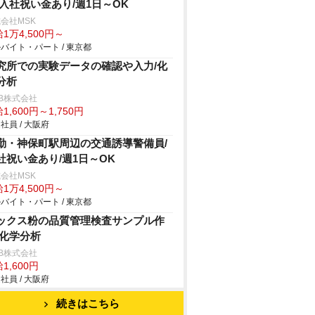
/入社祝い金あり/週1日～OK
会社MSK
1万4,500円～
バイト・パート / 東京都
究所での実験データの確認や入力/化
分析
B株式会社
1,600円～1,750円
社員 / 大阪府
勤・神保町駅周辺の交通誘導警備員/
社祝い金あり/週1日～OK
会社MSK
1万4,500円～
バイト・パート / 東京都
ックス粉の品質管理検査サンプル作
/化学分析
B株式会社
1,600円
社員 / 大阪府
続きはこちら