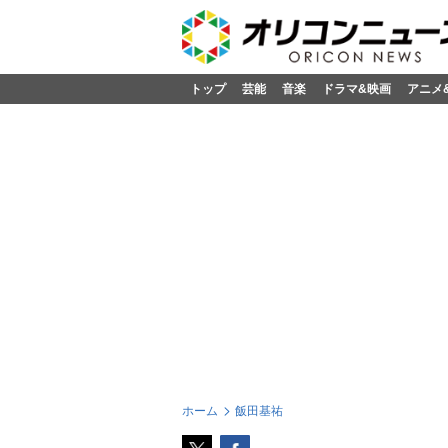
トップ
芸能
音楽
ドラマ&映画
アニメ
ホーム
飯田基祐