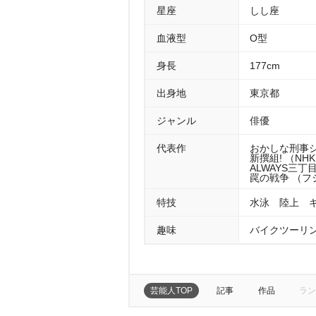
星座
しし座
血液型
O型
身長
177cm
出身地
東京都
ジャンル
俳優
代表作
おかしな刑事シ
新撰組! （NH
ALWAYS三丁
罠の戦争 （フジ
特技
水泳 陸上 
趣味
バイクツーリ
芸能人TOP
記事
作品
ラン