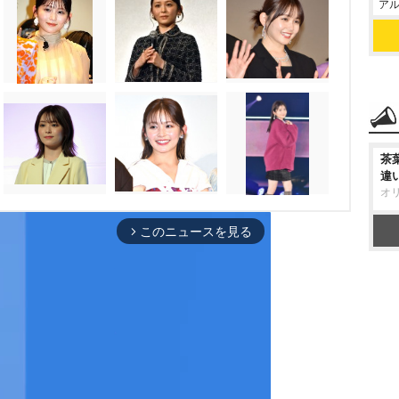
アル
茶
違
オ
このニュースを見る
arrow_forward_ios