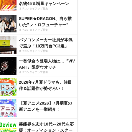
名物45％増量キャンペーン
オリコンタイアップ特集
SUPER★DRAGON、自ら描
いた”レトロフューチャー”
オリコンタイアップ特集
パソコンメーカー社員が本気
で選ぶ「10万円台PC3選」
オリコンタイアップ特集
一番似合う登場人物は…『VIV
ANT』限定ウオッチ
オリコンタイアップ特集
2026年7月夏ドラマも、注目
作＆話題作が勢ぞろい！
【夏アニメ2026】7月期夏の
新アニメを一挙紹介！
芸能界を志す10代～20代を応
援！オーディション・スクー