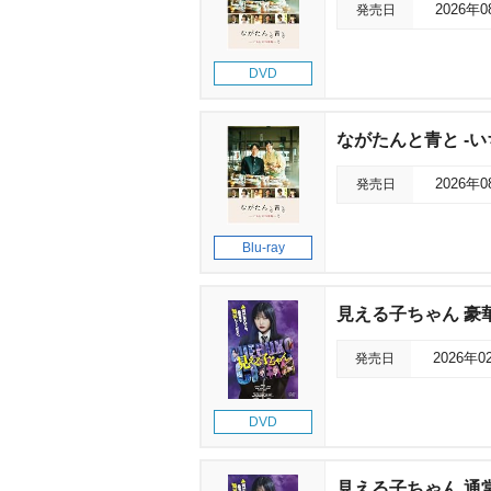
発売日
2026年
DVD
ながたんと青と -いちか
発売日
2026年
Blu-ray
見える子ちゃん 豪華
発売日
2026年0
DVD
見える子ちゃん 通常