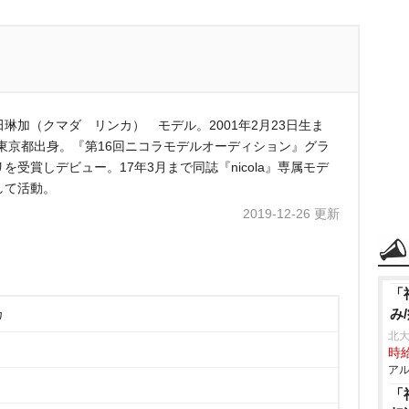
田琳加（クマダ リンカ） モデル。2001年2月23日生ま
 東京都出身。『第16回ニコラモデルオーディション』グラ
を受賞しデビュー。17年3月まで同誌『nicola』専属モデ
して活動。
2019-12-26 更新
「
み
カ
北大
時給
アル
「