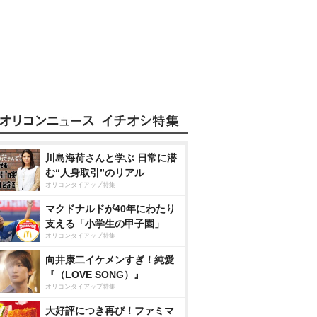
川島海荷さんと学ぶ 日常に潜
む“人身取引”のリアル
オリコンタイアップ特集
マクドナルドが40年にわたり
支える「小学生の甲子園」
オリコンタイアップ特集
向井康二イケメンすぎ！純愛
『（LOVE SONG）』
オリコンタイアップ特集
大好評につき再び！ファミマ