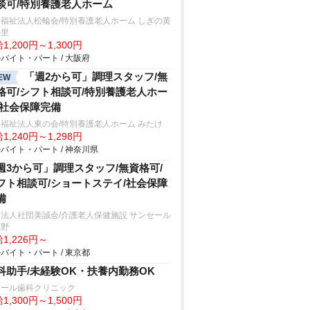
談可/特別養護老人ホーム
福祉法人松輪会/特別養護老人ホーム しぎの黄
の里
1,200円～1,300円
バイト・パート / 大阪府
「週2から可」調理スタッフ/無
EW
格可/シフト相談可/特別養護老人ホー
/社会保障完備
福祉法人東の会/特別養護老人ホーム みたけ
1,240円～1,298円
バイト・パート / 神奈川県
週3から可」調理スタッフ/無資格可/
フト相談可/ショートステイ/社会保障
備
法人社団美誠会/介護老人保健施設 サンセール
蔵野
1,226円～
バイト・パート / 東京都
科助手/未経験OK・扶養内勤務OK
レール歯科クリニック
1,300円～1,500円