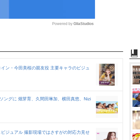
Powered by 
GliaStudios
M
u
t
e
イン・今田美桜の親友役 主要キャラのビジュ
Mソングに 畑芽育、久間田琳加、横田真悠、Nizi
ビジュアル 撮影現場ではさすがの対応力見せ