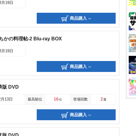
08月19日
商品購入
の料理帖-2 Blu-ray BOX
08月19日
商品購入
版 DVD
16
2
2月13日
最高順位
登場回数
位
週
商品購入
版 DVD