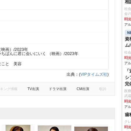
相
社会
金
時給
アル
N
資
ム
映画）/2023年
社会
ちばんに君に会いにいく （映画）/2023年
時給
アル
むこと 美容
「
出典：
(
VIPタイムズ社
)
シ
完
キング情報
TV出演
ドラマ出演
CM出演
歌詞
医療
武
時給
アル
歯
ク
時給