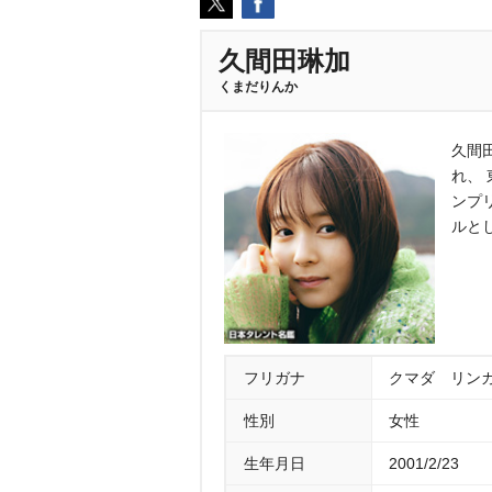
久間田琳加
くまだりんか
久間
れ、
ンプリ
ルと
フリガナ
クマダ リン
性別
女性
生年月日
2001/2/23