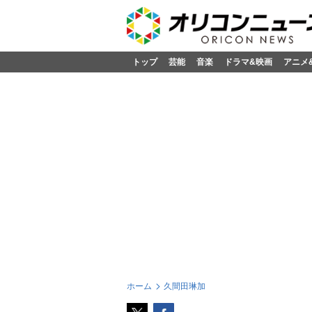
トップ
芸能
音楽
ドラマ&映画
アニメ
ホーム
久間田琳加