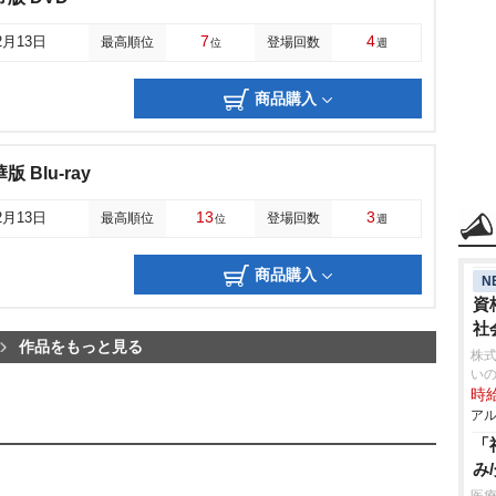
7
4
2月13日
最高順位
登場回数
位
週
商品購入
Blu-ray
13
3
2月13日
最高順位
登場回数
位
週
商品購入
N
資
社
作品をもっと見る
株式
い
時給
アル
「
み