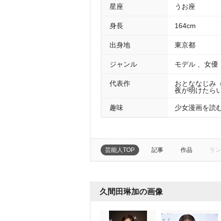
星座
うお座
身長
164cm
出身地
東京都
ジャンル
モデル 、女優
代表作
おとななじみ（
夜が明けたらい
趣味
少女漫画を読
芸能人TOP
記事
作品
ラン
久間田琳加の画像