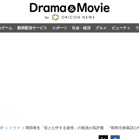
&ゲーム
動画配信サービス
スポーツ
社会・経済
グルメ
ビューティ
ラ
OP
ドラマ
岡田将生「役と心中する覚悟」の熱演が高評価 『昭和元禄落語心