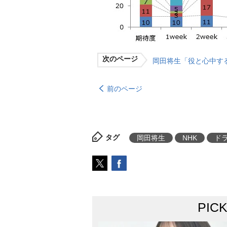
次のページ
岡田将生「役と心中す
前のページ
タグ
岡田将生
NHK
ド
PIC