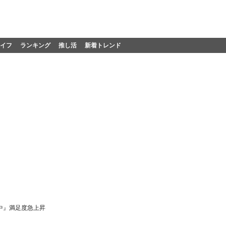
イフ
ランキング
推し活
新着トレンド
中』満足度急上昇