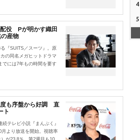
4
5
は配役 Pが明かす織田
然の産物
る『SUITS／スーツ』。原
リカの同名メガヒットドラマ
までには7年もの時間を要す
足度も序盤から好調 直
ート
連続テレビ小説『まんぷく』
10月より放送を開始。視聴率
）が23.8％、第2週目も10