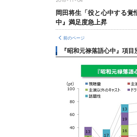
2018-11-04
岡田将生「役と心中する覚
中』満足度急上昇
前のページ
『昭和元禄落語心中』項目