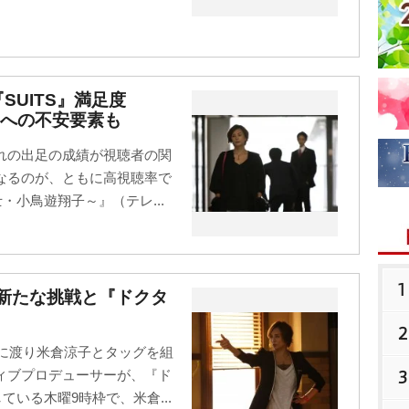
SUITS』満足度
への不安要素も
れの出足の成績が視聴者の関
なるのが、ともに高視聴率で
・小鳥遊翔子～』（テレ...
1
新たな挑戦と『ドクタ
2
きに渡り米倉涼子とタッグを組
3
ィブプロデューサーが、『ド
いる木曜9時枠で、米倉...