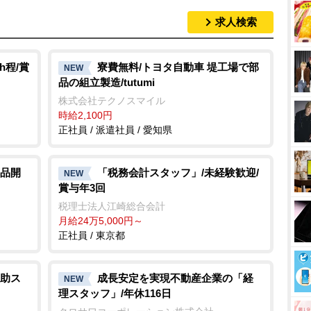
求人検索
h程/賞
寮費無料/トヨタ自動車 堤工場で部
NEW
品の組立製造/tutumi
株式会社テクノスマイル
時給2,100円
正社員 / 派遣社員 / 愛知県
品開
「税務会計スタッフ」/未経験歓迎/
NEW
賞与年3回
税理士法人江崎総合会計
月給24万5,000円～
正社員 / 東京都
助ス
成長安定を実現不動産企業の「経
NEW
理スタッフ」/年休116日