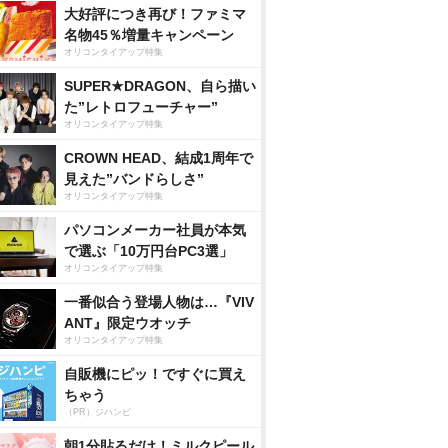
大好評につき再び！ファミマ
名物45％増量キャンペーン
オリコンタイアップ特集
SUPER★DRAGON、自ら描い
た”レトロフューチャー”
オリコンタイアップ特集
CROWN HEAD、結成1周年で
見えた”バンドらしさ”
オリコンタイアップ特集
パソコンメーカー社員が本気
で選ぶ「10万円台PC3選」
オリコンタイアップ特集
一番似合う登場人物は…『VIV
ANT』限定ウオッチ
オリコンタイアップ特集
自販機にピッ！ですぐに買え
ちゃう
（PR）ジハンピ
朝1分貼るだけ！ミルクピール