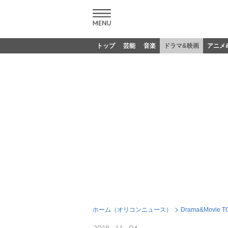
トップ
芸能
音楽
ドラマ&映画
アニメ
ホーム（オリコンニュース）
Drama&Movie T