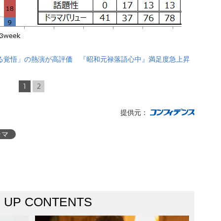
る覚悟」の熱演が高評価 『昭和元禄落語心中』満足度急上昇
1
2
提供元：
ラマ
K UP CONTENTS