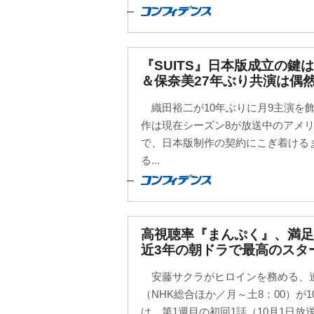
『SUITS』日本版成立の鍵
＆保奈美27年ぶり共演は偶
織田裕二が10年ぶりに月9主演を飾
作は現在シーズン8が放送中のアメ
で、日本版制作の契約にこぎ着ける
る...
高視聴率『まんぷく』、満
近3年の朝ドラで最高のスタ
安藤サクラがヒロインを務める、
（NHK総合ほか／月～土8：00）が
は、第1週目の初回1話（10月1日放送