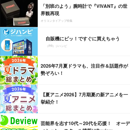
「別班のよう」腕時計で『VIVANT』の世
界観再現
オリコンタイアップ特集
自販機にピッ！ですぐに買えちゃう
（PR）ジハンピ
2026年7月夏ドラマも、注目作＆話題作が
勢ぞろい！
【夏アニメ2026】7月期夏の新アニメを一
挙紹介！
芸能界を志す10代～20代を応援！ オーデ