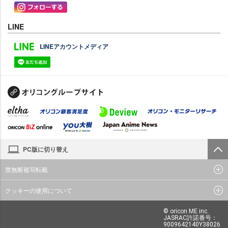
LINE
LINEアカウントメディア
PC版に切り替え
禁無断複写転載
クッキーの使用について
© oricon ME inc.
JASRAC許諾番号：
9009642140Y38026