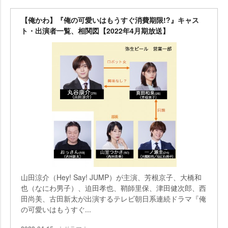
【俺かわ】『俺の可愛いはもうすぐ消費期限!?』キャス
ト・出演者一覧、相関図【2022年4月期放送】
山田涼介（Hey! Say! JUMP）が主演、芳根京子、大橋和
也（なにわ男子）、迫田孝也、鞘師里保、津田健次郎、西
田尚美、古田新太が出演するテレビ朝日系連続ドラマ『俺
の可愛いはもうすぐ...