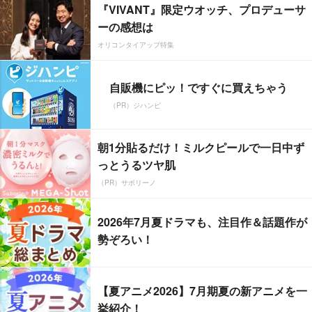
『VIVANT』限定ウオッチ、プロデューサ
ーの感想は
オリコンタイアップ特集
自販機にピッ！ですぐに買えちゃう
（PR）ジハンピ
朝1分貼るだけ！ミルクピールで一日中ず
っとうるツヤ肌
（PR）サボリーノ
2026年7月夏ドラマも、注目作＆話題作が
勢ぞろい！
【夏アニメ2026】7月期夏の新アニメを一
挙紹介！