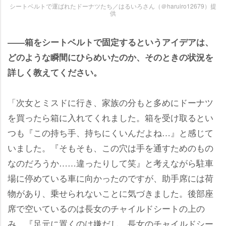
シートベルトで運ばれたドーナツたち／はるいろさん（＠haruiro12679）提
供
――箱をシートベルトで固定するというアイデアは、
どのような瞬間にひらめいたのか、そのときの状況を
詳しく教えてください。
「次女とミスドに行き、家族の分もと多めにドーナツ
を買ったら箱に入れてくれました。箱を受け取るとい
つも『この持ち手、持ちにくいんだよね…』と感じて
いました。『そもそも、この穴は手を通すためのもの
なのだろうか……違ったりして笑』と考えながら駐車
場に停めている車に向かったのですが、助手席には荷
物があり、乗せられないことに気づきました。後部座
席で空いているのは長女のチャイルドシートの上の
み…『足元に置くのは嫌だし、長女のチャイルドシー