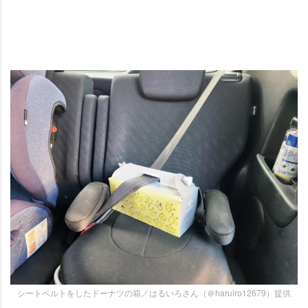
シートベルトをしたドーナツの箱／はるいろさん（＠haruiro12679）提供