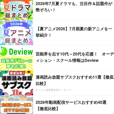
2026年7月夏ドラマも、注目作＆話題作が
勢ぞろい！
【夏アニメ2026】7月期夏の新アニメを一
挙紹介！
芸能界を志す10代～20代を応援！ オーデ
ィション・スクール情報はDeview
漫画読み放題サブスクおすすめ11選【徹底
比較】
オリコン顧客満足度ランキング
2026年動画配信サービスおすすめ40選
【徹底比較】