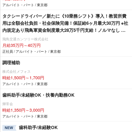
アルバイト・パート / 東京都
タクシードライバー／新たに《10乗務シフト》導入！教習所費
用は全額会社負担・社会保険完備！保証給6ヶ月最大30万円 ※社
内規定あり飛鳥軍資金制度最大28万5千円支給！ノルマなし 地
域密着型の会社です！！「町田市内最大規模を誇る無線配車本
飛鳥交通カンツリー株式会社
数！！」安定した収入と充実した仕事量で稼げる環境です。 基
月給35万円～40万円
本給の高さも魅力です！《月給40万円以上》の乗務員複数活躍
正社員 / アルバイト・パート / 東京都
中！！現在70歳の乗務員も元気に活躍中！
調理補助
株式会社メフォス
時給1,500円～1,700円
アルバイト・パート / 東京都
歯科助手/未経験OK・扶養内勤務OK
輝常会
時給1,350円～3,000円
アルバイト・パート / 東京都
歯科助手/未経験OK
NEW