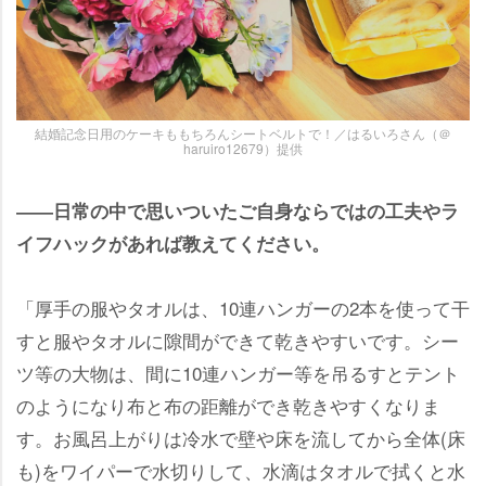
結婚記念日用のケーキももちろんシートベルトで！／はるいろさん（＠
haruiro12679）提供
――日常の中で思いついたご自身ならではの工夫やラ
イフハックがあれば教えてください。
「厚手の服やタオルは、10連ハンガーの2本を使って干
すと服やタオルに隙間ができて乾きやすいです。シー
ツ等の大物は、間に10連ハンガー等を吊るすとテント
のようになり布と布の距離ができ乾きやすくなりま
す。お風呂上がりは冷水で壁や床を流してから全体(床
も)をワイパーで水切りして、水滴はタオルで拭くと水