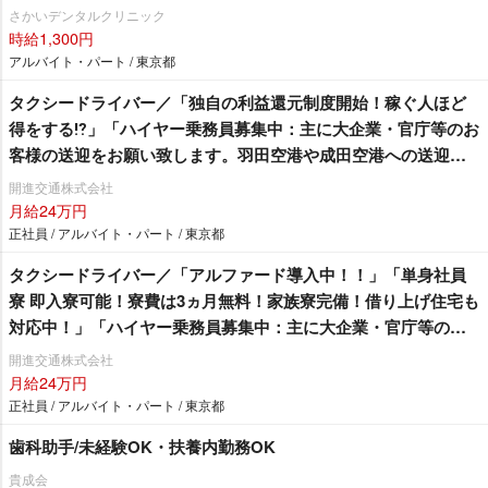
さかいデンタルクリニック
時給1,300円
アルバイト・パート / 東京都
タクシードライバー／「独自の利益還元制度開始！稼ぐ人ほど
得をする⁉」「ハイヤー乗務員募集中：主に大企業・官庁等のお
客様の送迎をお願い致します。羽田空港や成田空港への送迎が
メインとなります。」「女性ドライバーも在籍残業ほぼ無
開進交通株式会社
し！」 東京無線加盟で安定収入！明るくて楽しい開進交通へ
月給24万円
是非♫
正社員 / アルバイト・パート / 東京都
タクシードライバー／「アルファード導入中！！」「単身社員
寮 即入寮可能！寮費は3ヵ月無料！家族寮完備！借り上げ住宅も
対応中！」「ハイヤー乗務員募集中：主に大企業・官庁等のお
客様の送迎をお願い致します。羽田空港や成田空港への送迎が
開進交通株式会社
メインとなります。」「女性ドライバーも在籍残業ほぼ無
月給24万円
し！」 東京無線加盟で安定収入！明るくて楽しい開進交通へ
正社員 / アルバイト・パート / 東京都
是非♫
歯科助手/未経験OK・扶養内勤務OK
貴成会