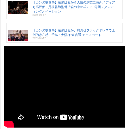
【カンヌ映画祭】綾瀬はるか＆大悟の演技に海外メディア
も高評価 是枝裕和監督『箱の中の羊』に9分間スタンデ
ィングオベーション
2026-05-17
【カンヌ映画祭】綾瀬はるか、肩見せブラックドレスで圧
倒的存在感 千鳥・大悟は“宣言通り”エスコート
2026-05-17