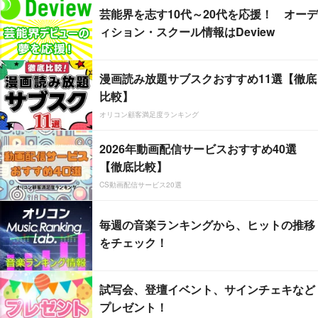
芸能界を志す10代～20代を応援！ オーデ
ィション・スクール情報はDeview
漫画読み放題サブスクおすすめ11選【徹底
比較】
オリコン顧客満足度ランキング
2026年動画配信サービスおすすめ40選
【徹底比較】
CS動画配信サービス20選
毎週の音楽ランキングから、ヒットの推移
をチェック！
試写会、登壇イベント、サインチェキなど
プレゼント！