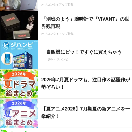
オリコンタイアップ特集
「別班のよう」腕時計で『VIVANT』の世
界観再現
オリコンタイアップ特集
自販機にピッ！ですぐに買えちゃう
（PR）ジハンピ
2026年7月夏ドラマも、注目作＆話題作が
勢ぞろい！
【夏アニメ2026】7月期夏の新アニメを一
挙紹介！