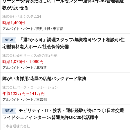
リーダー/外資系たばこのコールセンター/週休3日OK/管理者経
験が活かせる
株式会社ベルシステム24
時給1,400円
アルバイト・パート / 契約社員 / 東京都
「週2から可」調理スタッフ/無資格可/シフト相談可/住
NEW
宅型有料老人ホーム/社会保障完備
株式会社優和サービス/森の里2号棟
時給1,075円～1,080円
アルバイト・パート / 北海道
障がい者採用/花屋の店舗バックヤード業務
株式会社パーク・コーポレーション
年収123万円～141万円
アルバイト・パート / 東京都
モビリティ・IT・接客・運転経験が身につく!日本交通
NEW
ライドシェアインターン/普通免許OK/20代活躍中
日本交通株式会社