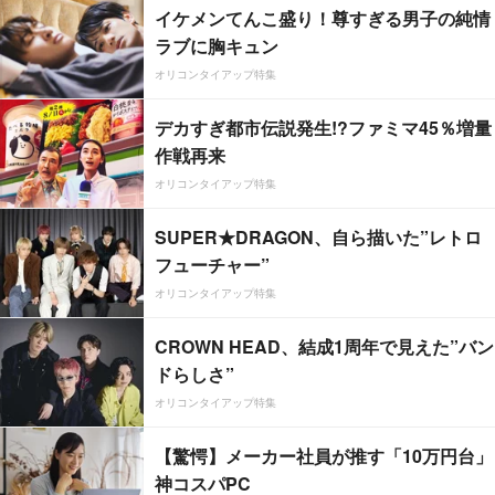
イケメンてんこ盛り！尊すぎる男子の純情
ラブに胸キュン
オリコンタイアップ特集
デカすぎ都市伝説発生!?ファミマ45％増量
作戦再来
オリコンタイアップ特集
SUPER★DRAGON、自ら描いた”レトロ
フューチャー”
オリコンタイアップ特集
CROWN HEAD、結成1周年で見えた”バン
ドらしさ”
オリコンタイアップ特集
【驚愕】メーカー社員が推す「10万円台」
神コスパPC