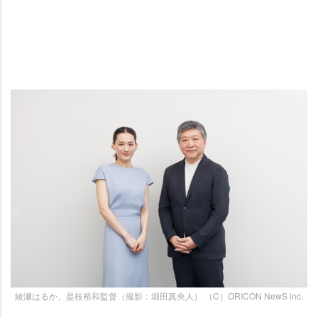
綾瀬はるか、是枝裕和監督（撮影：堀田真央人） （C）ORICON NewS inc.