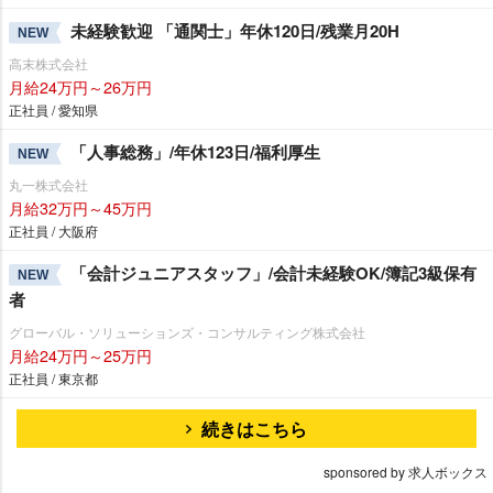
未経験歓迎 「通関士」年休120日/残業月20H
NEW
高末株式会社
月給24万円～26万円
正社員 / 愛知県
「人事総務」/年休123日/福利厚生
NEW
丸一株式会社
月給32万円～45万円
正社員 / 大阪府
「会計ジュニアスタッフ」/会計未経験OK/簿記3級保有
NEW
者
グローバル・ソリューションズ・コンサルティング株式会社
月給24万円～25万円
正社員 / 東京都
続きはこちら
sponsored by 求人ボックス