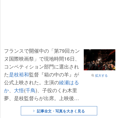
フランスで開催中の「第79回カン
ヌ国際映画祭」で現地時間16日、
コンペティション部門に選出され
た
是枝裕和
監督『箱の中の羊』が
拡大する
公式上映された。主演の
綾瀬はる
か
、
大悟
(
千鳥
)、子役のくわ木里
夢、是枝監督らが出席。上映後、
9分間にわたるスタンディングオ
記事全文・写真を大きく見る
ベーションが巻き起こると、感極