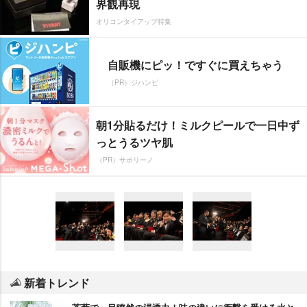
界観再現
オリコンタイアップ特集
自販機にピッ！ですぐに買えちゃう
（PR）ジハンピ
朝1分貼るだけ！ミルクピールで一日中ず
っとうるツヤ肌
（PR）サボリーノ
新着トレンド