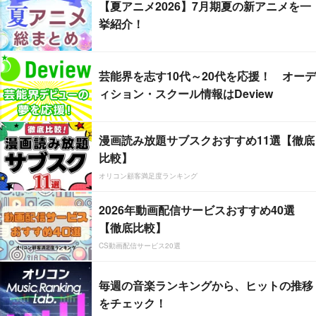
【夏アニメ2026】7月期夏の新アニメを一
挙紹介！
芸能界を志す10代～20代を応援！ オーデ
ィション・スクール情報はDeview
漫画読み放題サブスクおすすめ11選【徹底
比較】
オリコン顧客満足度ランキング
2026年動画配信サービスおすすめ40選
【徹底比較】
CS動画配信サービス20選
毎週の音楽ランキングから、ヒットの推移
をチェック！