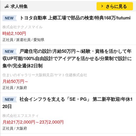
求人特集
さらに見る
トヨタ自動車 上郷工場で部品の検査/特典168万/tutumi
NEW
株式会社テクノスマイル
時給2,100円
正社員 / 派遣社員 / 愛知県
戸建住宅の設計/月給50万円～/経験・資格を活かして年
NEW
収UP可能/100%自由設計でアイデアを活かせる/分業制で設計に
集中/完全週休2日制
住まいのギャラリー大阪鶴見店/ヤマト住建株式会社
月給50万円～
正社員 / 大阪府
社会インフラを支える「SE・PG」 第二新卒歓迎/年休1
NEW
20日
株式会社エフエスティ
月給21万2,000円～23万2,000円
正社員 / 大阪府