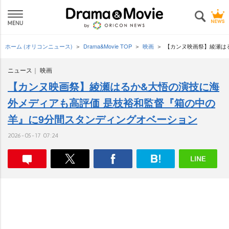
ホーム (オリコンニュース)
Drama&Movie TOP
映画
【カンヌ映画祭】綾瀬は
ニュース
映画
【カンヌ映画祭】綾瀬はるか&大悟の演技に海
外メディアも高評価 是枝裕和監督『箱の中の
羊』に9分間スタンディングオベーション
2026-05-17 07:24