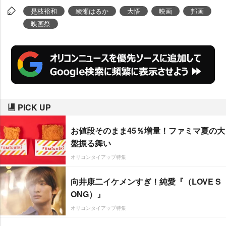
まった表情で観客の称賛を受け止
是枝裕和
綾瀬はるか
大悟
映画
邦画
めていた。
映画祭
PICK UP
お値段そのまま45％増量！ファミマ夏の大
盤振る舞い
オリコンタイアップ特集
向井康二イケメンすぎ！純愛『（LOVE S
ONG）』
オリコンタイアップ特集