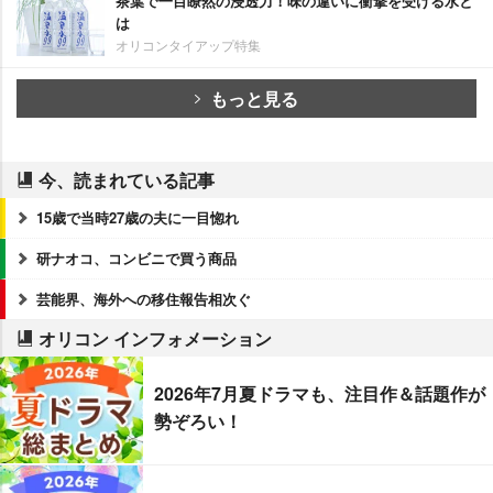
茶葉で一目瞭然の浸透力！味の違いに衝撃を受ける水と
は
オリコンタイアップ特集
もっと見る
今、読まれている記事
15歳で当時27歳の夫に一目惚れ
研ナオコ、コンビニで買う商品
芸能界、海外への移住報告相次ぐ
オリコン インフォメーション
2026年7月夏ドラマも、注目作＆話題作が
勢ぞろい！