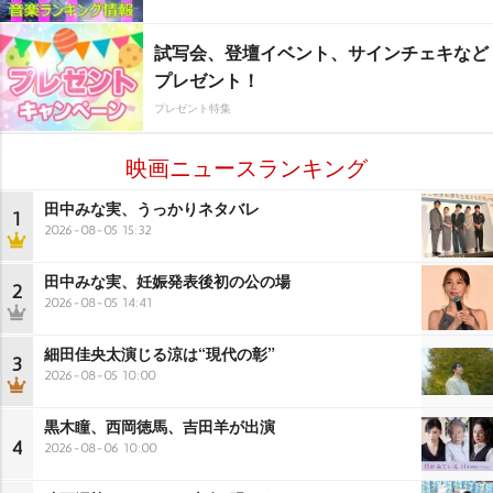
試写会、登壇イベント、サインチェキなど
プレゼント！
プレゼント特集
映画ニュースランキング
田中みな実、うっかりネタバレ
1
2026-08-05 15:32
田中みな実、妊娠発表後初の公の場
2
2026-08-05 14:41
細田佳央太演じる涼は“現代の彰”
3
2026-08-05 10:00
黒木瞳、西岡徳馬、吉田羊が出演
4
2026-08-06 10:00