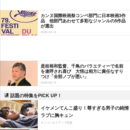
カンヌ国際映画祭コンペ部門に日本映画3作
品 他部門あわせて多彩なジャンルの5作品
が選出
2026-04-10
是枝裕和監督、千鳥のバラエティーで名前
を連呼され喜び 大悟は相方に責任なすり
つけ「全部ノブが悪い」
2026-06-15
話題の特集をPICK UP！
イケメンてんこ盛り！尊すぎる男子の純情
ラブに胸キュン
オリコンタイアップ特集