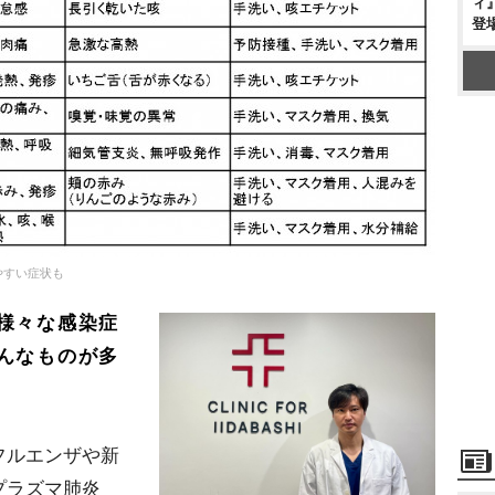
ィ
登
やすい症状も
様々な感染症
んなものが多
フルエンザや新
プラズマ肺炎