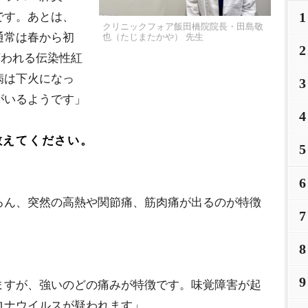
1
です。あとは、
クリニックフォア飯田橋院院長・田島敬
通常は春から初
也（たじまたかや） 先生
2
言われる伝染性紅
病は下火になっ
3
がいるようです」
4
教えてください。
5
6
ろん、突然の高熱や関節痛、筋肉痛が出るのが特徴
7
8
9
ますが、強いのどの痛みが特徴です。味覚障害が起
ロナウイルスが疑われます」