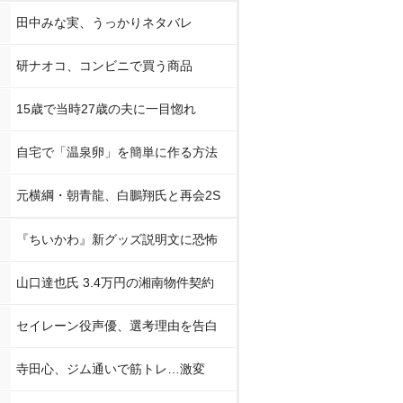
田中みな実、うっかりネタバレ
研ナオコ、コンビニで買う商品
15歳で当時27歳の夫に一目惚れ
自宅で「温泉卵」を簡単に作る方法
元横綱・朝青龍、白鵬翔氏と再会2S
『ちいかわ』新グッズ説明文に恐怖
山口達也氏 3.4万円の湘南物件契約
セイレーン役声優、選考理由を告白
寺田心、ジム通いで筋トレ…激変