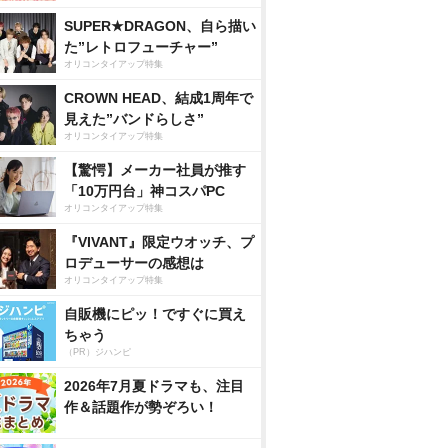
SUPER★DRAGON、自ら描い
た”レトロフューチャー”
オリコンタイアップ特集
CROWN HEAD、結成1周年で
見えた”バンドらしさ”
オリコンタイアップ特集
【驚愕】メーカー社員が推す
「10万円台」神コスパPC
オリコンタイアップ特集
『VIVANT』限定ウオッチ、プ
ロデューサーの感想は
オリコンタイアップ特集
自販機にピッ！ですぐに買え
ちゃう
（PR）ジハンピ
2026年7月夏ドラマも、注目
作＆話題作が勢ぞろい！