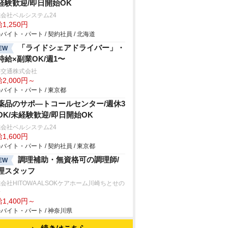
経験歓迎/即日開始OK
会社ベルシステム24
1,250円
バイト・パート / 契約社員 / 北海道
「ライドシェアドライバー」・
EW
時給×副業OK/週1〜
本交通株式会社
2,000円～
バイト・パート / 東京都
薬品のサポ―トコールセンター/週休3
OK/未経験歓迎/即日開始OK
会社ベルシステム24
1,600円
バイト・パート / 契約社員 / 東京都
調理補助・無資格可の調理師/
EW
理スタッフ
会社HITOWA ALSOKケアホーム川崎ちとせの
房
1,400円～
バイト・パート / 神奈川県