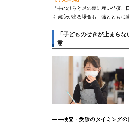
「手のひらと足の裏に赤い発疹、
も発疹が出る場合も。熱とともに
「子どものせきが止まらな
意
――検査・受診のタイミングの