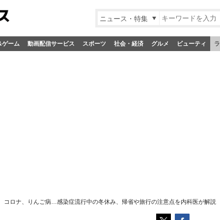
ニュース・特集
&ゲーム
動画配信サービス
スポーツ
社会・経済
グルメ
ビューティ
ラ
、コロナ、りんご病…感染症流行中の冬休み、帰省や旅行の注意点を内科医が解説