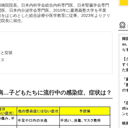
田橋院院長。日本内科学会総合内科専門医、日本腎臓学会専門
医、日本内分泌学会専門医。2010年に慶應義塾大学を卒業
をはじめとした総合診療や医学教育に従事。2023年よりクリ
院院長に就任。
韓国
as
ら
症と症状
【
イス
す
た
「
「
の
病…子どもたちに流行中の感染症、症状は？
『
t
ン
映