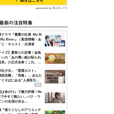
続きはこちら
sponsored by 求人ボックス
ドラマ『最愛の社員 -My Bi
, My Boss-』｜配信情報・あ
すじ・キャスト・出演者
クイズ】夏祭りの定番！金魚
くいの「あの薄い紙が貼られ
道具」の正式名称｜これ、…
家出少女」「悪質ホスト」
援助交際」「売春」… あなた
すぐそばにある“人身取引…
恋は命がけ』で魅力炸裂！Ne
flixで今すぐ観たい…パク・ウ
ビンの名演が光る…
画『借りぐらしのアリエッテ