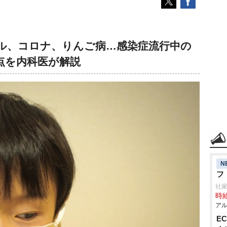
ル、コロナ、りんご病…感染症流行中の
点を内科医が解説
N
フ
社
時給
アル
E