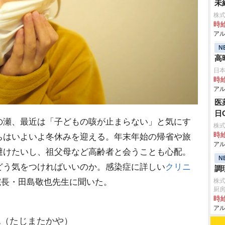
未
株式
時給
アル
N
高
日
時給
アル
医
日
瀬、最近は「子どもの咳が止まらない」と気にす
株式
時給
ちはいよいよ冬休みを迎える。年末年始の帰省や旅
アル
避けたいし、祖父母など高齢者と会うことも心配。
N
どう気をつければいいのか。感染症に詳しい
クリニ
調
院長・田島敬也先生に聞いた。
株式
厨
時給
アル
（たじまたかや）