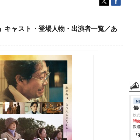
』キャスト・登場人物・出演者一覧／あ
N
備
株
時給
派遣
「