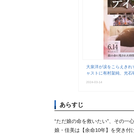
大泉洋が涙をこらえきれ
ャストに有村架純、光石
2024-03-14
あらすじ
“ただ娘の命を救いたい”、その一
娘・佳美は【余命10年】を突き付