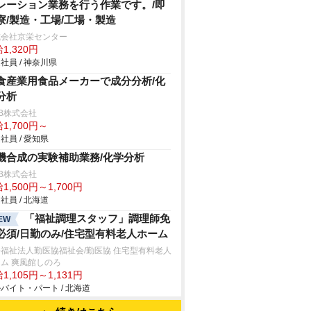
レーション業務を行う作業です。/即
寮/製造・工場/工場・製造
式会社京栄センター
1,320円
社員 / 神奈川県
食産業用食品メーカーで成分分析/化
分析
B株式会社
1,700円～
社員 / 愛知県
機合成の実験補助業務/化学分析
B株式会社
1,500円～1,700円
社員 / 北海道
「福祉調理スタッフ」調理師免
EW
必須/日勤のみ/住宅型有料老人ホーム
福祉法人勤医協福祉会/勤医協 住宅型有料老人
ム 爽風館しのろ
1,105円～1,131円
バイト・パート / 北海道