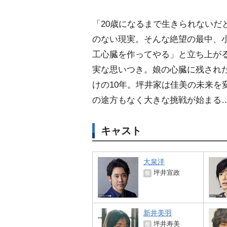
「20歳になるまで生きられないだ
のない現実。そんな絶望の最中、
工心臓を作ってやる」と立ち上が
実な思いつき。娘の心臓に残された
けの10年。坪井家は佳美の未来を
の途方もなく大きな挑戦が始まる
キャスト
大泉洋
坪井宣政
役
新井美羽
坪井寿美
役