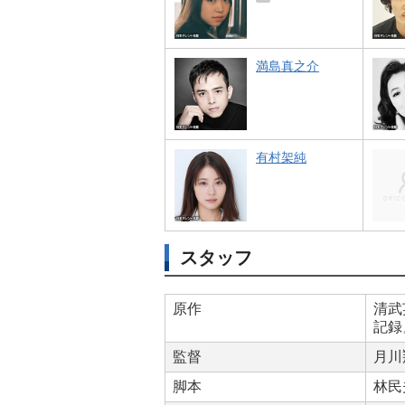
満島真之介
有村架純
スタッフ
原作
清武
記録
監督
月川
脚本
林民