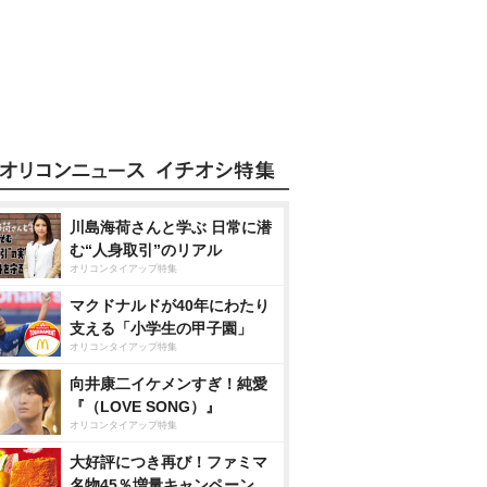
川島海荷さんと学ぶ 日常に潜
む“人身取引”のリアル
オリコンタイアップ特集
マクドナルドが40年にわたり
支える「小学生の甲子園」
オリコンタイアップ特集
向井康二イケメンすぎ！純愛
『（LOVE SONG）』
オリコンタイアップ特集
大好評につき再び！ファミマ
名物45％増量キャンペーン