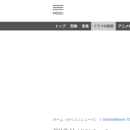
トップ
芸能
音楽
ドラマ&映画
アニメ
ホーム（オリコンニュース）
Drama&Movie T