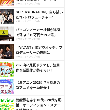
オリコンタイアップ特集
SUPER★DRAGON、自ら描い
た”レトロフューチャー”
オリコンタイアップ特集
パソコンメーカー社員が本気
で選ぶ「10万円台PC3選」
オリコンタイアップ特集
『VIVANT』限定ウオッチ、プ
ロデューサーの感想は
オリコンタイアップ特集
2026年7月夏ドラマも、注目
作＆話題作が勢ぞろい！
【夏アニメ2026】7月期夏の
新アニメを一挙紹介！
芸能界を志す10代～20代を応
援！オーディション・スクー