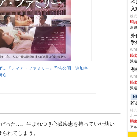
ペ
入
株
時給
派遣
外
学
WD
時給
派遣
ず…『ディア・ファミリー』予告公開 追加キ
有
研ら
WD
時給
派遣
N
許
社会
ホー
時給
心だった…。生まれつき心臓疾患を持っていた幼い
アル
けられてしまう。