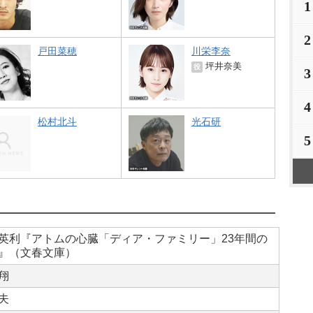
1
2
戸田菜穂
川栄李奈
坪井奈美
役
3
4
松村北斗
光石研
5
英利『アトムの心臓「ディア・ファミリー」23年間の
』（文春文庫）
翔
夫