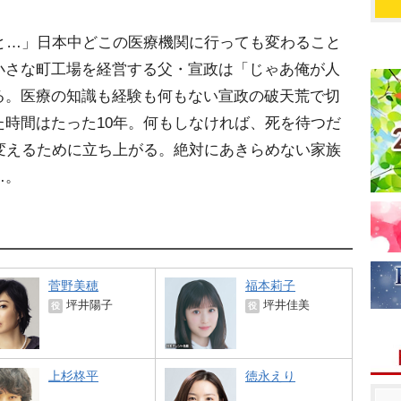
と…」日本中どこの医療機関に行っても変わること
小さな町工場を経営する父・宣政は「じゃあ俺が人
る。医療の知識も経験も何もない宣政の破天荒で切
時間はたった10年。何もしなければ、死を待つだ
変えるために立ち上がる。絶対にあきらめない家族
…。
菅野美穂
福本莉子
坪井陽子
坪井佳美
役
役
上杉柊平
徳永えり