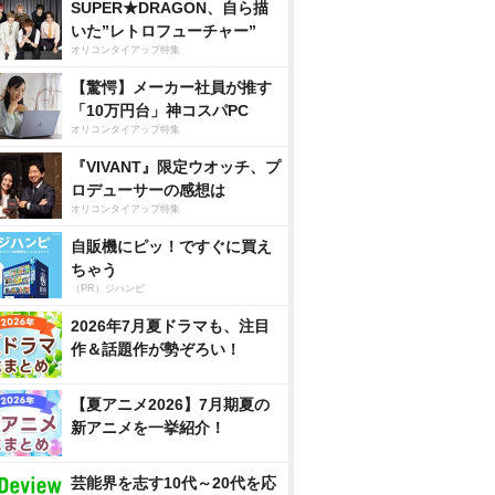
SUPER★DRAGON、自ら描
いた”レトロフューチャー”
オリコンタイアップ特集
【驚愕】メーカー社員が推す
「10万円台」神コスパPC
オリコンタイアップ特集
『VIVANT』限定ウオッチ、プ
ロデューサーの感想は
オリコンタイアップ特集
自販機にピッ！ですぐに買え
ちゃう
（PR）ジハンピ
2026年7月夏ドラマも、注目
作＆話題作が勢ぞろい！
【夏アニメ2026】7月期夏の
新アニメを一挙紹介！
芸能界を志す10代～20代を応