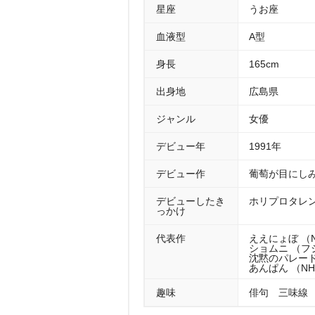
星座
うお座
血液型
A型
身長
165cm
出身地
広島県
ジャンル
女優
デビュー年
1991年
デビュー作
葡萄が目にしみ
デビューしたき
ホリプロタレ
っかけ
代表作
ええにょぼ （N
ショムニ （フジ
沈黙のパレード 
あんぱん （NH
趣味
俳句 三味線