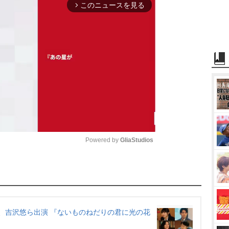
このニュースを見る
arrow_forward_ios
Powered by 
GliaStudios
M
u
t
e
、吉沢悠ら出演 『ないものねだりの君に光の花