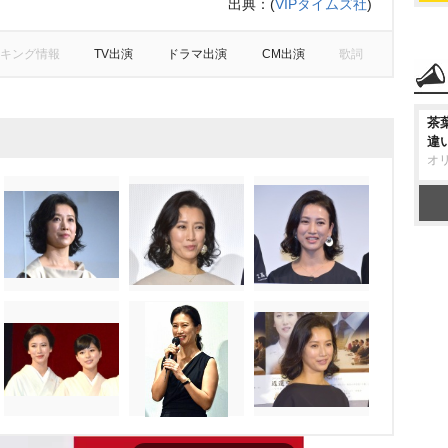
出典：
(
VIPタイムズ社
)
キング情報
TV出演
ドラマ出演
CM出演
歌詞
茶
違
オ