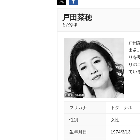
戸田菜穂
とだなほ
戸田
出身
リを
りの
てい
フリガナ
トダ ナホ
性別
女性
生年月日
1974/3/13