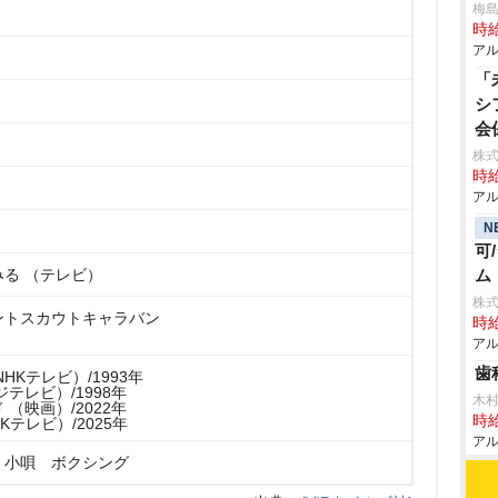
梅
時給
アル
「
シ
会
株式
時給
アル
N
可
る （テレビ）
ム
株
ントスカウトキャラバン
時給
アル
歯
HKテレビ）/1993年
テレビ）/1998年
木
（映画）/2022年
時給
Kテレビ）/2025年
アル
 小唄 ボクシング