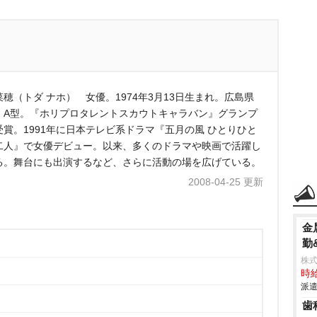
菜穂（トダ ナホ） 女優。1974年3月13日生まれ。広島県
。A型。『ホリプロタレントスカウトキャラバン』グランプ
受賞。1991年に日本テレビ系ドラマ『五月の風 ひとりひと
二人』で女優デビュー。以来、多くのドラマや映画で活躍し
る。舞台にも出演するなど、さらに活動の場を広げている。
2008-04-25 更新
金
勤
株
時給
派遣
歯