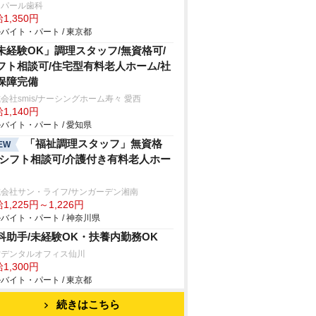
島パール歯科
1,350円
バイト・パート / 東京都
未経験OK」調理スタッフ/無資格可/
フト相談可/住宅型有料老人ホーム/社
保障完備
会社smis/ナーシングホーム寿々 愛西
1,140円
バイト・パート / 愛知県
「福祉調理スタッフ」無資格
EW
/シフト相談可/介護付き有料老人ホー
式会社サン・ライフ/サンガーデン湘南
1,225円～1,226円
バイト・パート / 神奈川県
科助手/未経験OK・扶養内勤務OK
村デンタルオフィス仙川
1,300円
バイト・パート / 東京都
続きはこちら