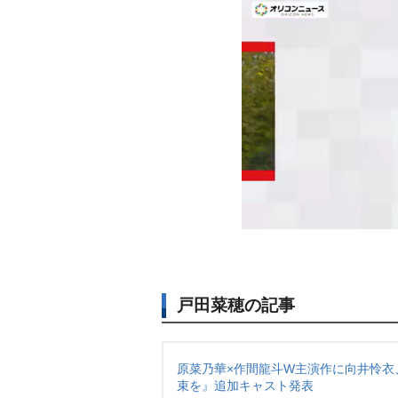
戸田菜穂の記事
原菜乃華×作間龍斗W主演作に向井怜衣
束を』追加キャスト発表