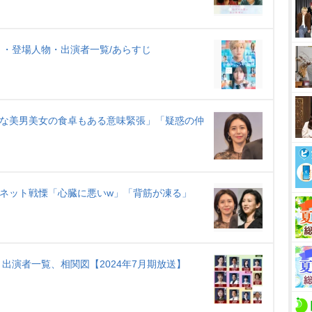
・登場人物・出演者一覧/あらすじ
んな美男美女の食卓もある意味緊張」「疑惑の仲
にネット戦慄「心臓に悪いw」「背筋が凍る」
出演者一覧、相関図【2024年7月期放送】