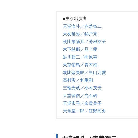
■主な出演者
天堂海斗／赤楚衛二
大友郁弥／錦戸亮
朝比奈陽月／芳根京子
木下紗耶／見上愛
鮎川賢二／梶原善
天堂佑馬／青木柚
朝比奈美咲／白山乃愛
高村実／利重剛
三輪光成／小木茂光
天堂智信／光石研
天堂市子／余貴美子
天堂皇一郎／笹野高史