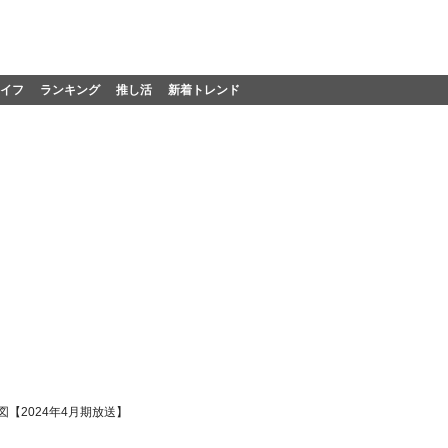
イフ
ランキング
推し活
新着トレンド
【2024年4月期放送】