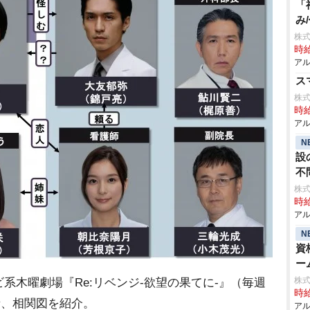
「
み
株式
時給
アル
ス
株式
時給
アル
N
設
不
株
時給
アル
N
資
ー
株
系木曜劇場『Re:リベンジ-欲望の果てに-』（毎週
時給
演者、相関図を紹介。
アル