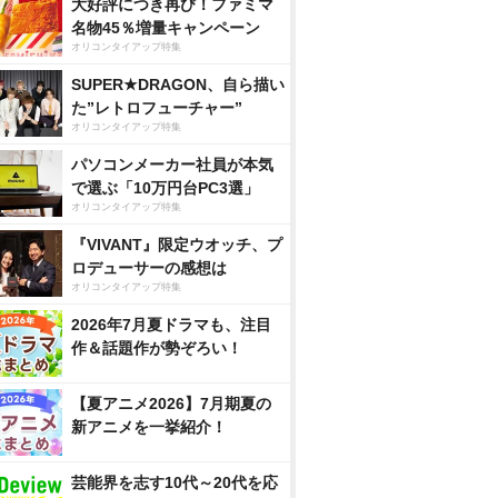
大好評につき再び！ファミマ
名物45％増量キャンペーン
オリコンタイアップ特集
SUPER★DRAGON、自ら描い
た”レトロフューチャー”
オリコンタイアップ特集
パソコンメーカー社員が本気
で選ぶ「10万円台PC3選」
オリコンタイアップ特集
『VIVANT』限定ウオッチ、プ
ロデューサーの感想は
オリコンタイアップ特集
2026年7月夏ドラマも、注目
作＆話題作が勢ぞろい！
【夏アニメ2026】7月期夏の
新アニメを一挙紹介！
芸能界を志す10代～20代を応