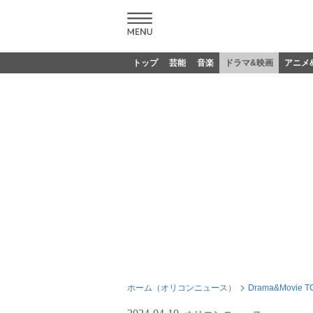
トップ
芸能
音楽
ドラマ&映画
アニメ
ホーム（オリコンニュース）
Drama&Movie T