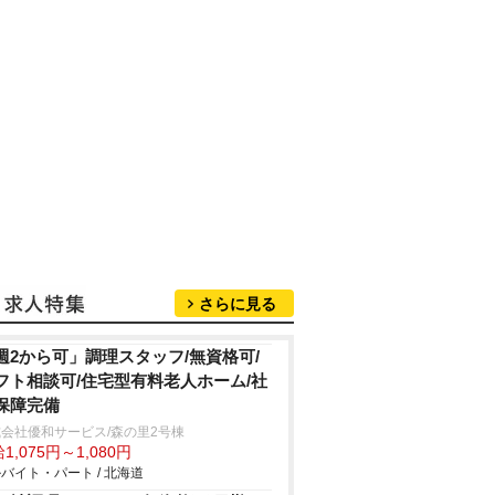
さらに見る
週2から可」調理スタッフ/無資格可/
フト相談可/住宅型有料老人ホーム/社
保障完備
会社優和サービス/森の里2号棟
1,075円～1,080円
バイト・パート / 北海道