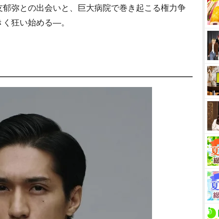
友郁弥との出会いと、巨大病院で巻き起こる権力争
きく狂い始める―。