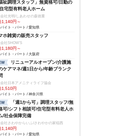
福祉調理スタッフ」無資格可/日勤の
/住宅型有料老人ホーム
会社光明/しあわせの森徳重
1,140円～
バイト・パート / 愛知県
マホ雑貨の販売スタッフ
会社SHOW’S
1,180円～
バイト・パート / 大阪府
リニューアルオープン/介護施
EW
のケアマネ/週1日から/年齢ブランク
問
式会社日本アメニティライフ協会
1,510円
バイト・パート / 神奈川県
「週1から可」調理スタッフ/無
EW
格可/シフト相談可/住宅型有料老人ホ
ム/社会保障完備
式会社さわやからいふ/さわやかの家稲西
1,140円
バイト・パート / 愛知県