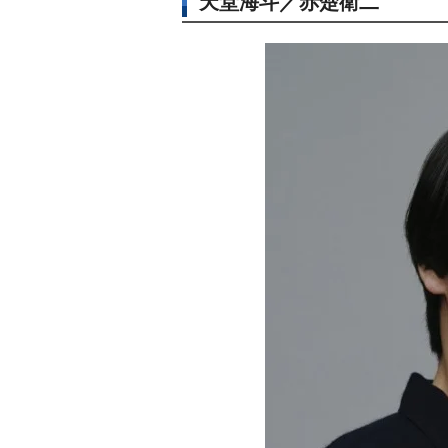
天堂海斗／赤楚衛二