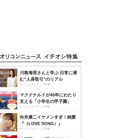
川島海荷さんと学ぶ 日常に潜
む“人身取引”のリアル
オリコンタイアップ特集
マクドナルドが40年にわたり
支える「小学生の甲子園」
オリコンタイアップ特集
向井康二イケメンすぎ！純愛
『（LOVE SONG）』
オリコンタイアップ特集