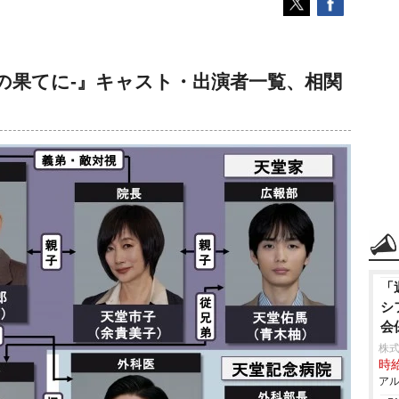
望の果てに-』キャスト・出演者一覧、相関
「
シ
会
株式
時給
アル