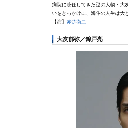
病院に赴任してきた謎の人物・大
いをきっかけに、海斗の人生は大
【演】
赤楚衛二
大友郁弥／錦戸亮