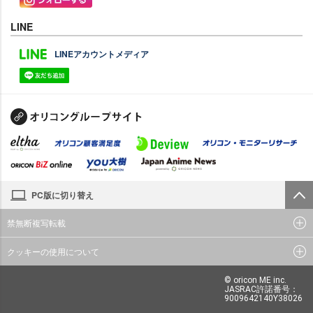
LINE
LINEアカウントメディア
PC版に切り替え
禁無断複写転載
クッキーの使用について
© oricon ME inc.
JASRAC許諾番号：
9009642140Y38026