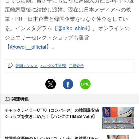
距離恋愛後に結婚し渡韓。現在は日本メディアへの執
筆・PR・日本企業と韓国企業をつなぐ仲介をしてい
る。インスタグラム【
@aiko_shin4
】。オンラインの
ジュエリーセレクトショップも運営
【
@owol__official
】。
韓国エンタメ
ハングクTIMES
二俣愛子
関連特集
チャックテイラーCT70（コンバース）の韓国最安値
ショップを突き止めた！【ハングクTIMES Vol.9】
韓国美容医療のトレンドはコレ！ 今、絶対受けるべ