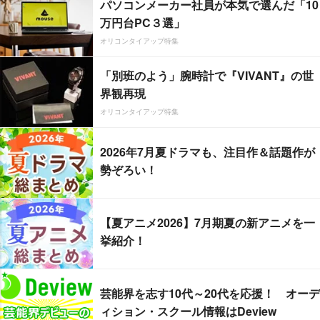
パソコンメーカー社員が本気で選んだ「10
万円台PC３選」
オリコンタイアップ特集
「別班のよう」腕時計で『VIVANT』の世
界観再現
オリコンタイアップ特集
2026年7月夏ドラマも、注目作＆話題作が
勢ぞろい！
【夏アニメ2026】7月期夏の新アニメを一
挙紹介！
芸能界を志す10代～20代を応援！ オーデ
ィション・スクール情報はDeview