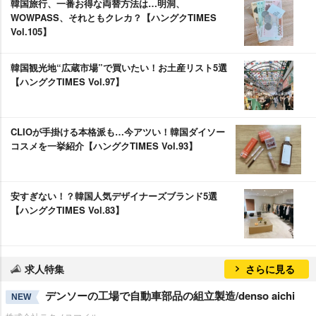
韓国旅行、一番お得な両替方法は…明洞、
WOWPASS、それともクレカ？【ハングクTIMES
Vol.105】
韓国観光地“広蔵市場”で買いたい！お土産リスト5選
【ハングクTIMES Vol.97】
CLIOが手掛ける本格派も…今アツい！韓国ダイソー
コスメを一挙紹介【ハングクTIMES Vol.93】
安すぎない！？韓国人気デザイナーズブランド5選
【ハングクTIMES Vol.83】
求人特集
さらに見る
デンソーの工場で自動車部品の組立製造/denso aichi
NEW