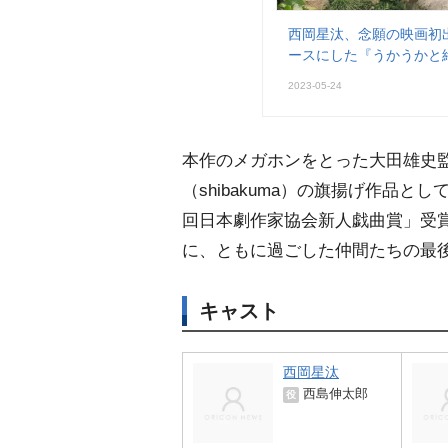
西岡星汰、念願の映画初
ースにした『うかうかと
2023-05-24
本作のメガホンをとった大田雄史
（shibakuma）の旗揚げ作品
回日本劇作家協会新人戯曲賞」受
に、ともに過ごした仲間たちの最
キャスト
西岡星汰
西島伸太郎
役