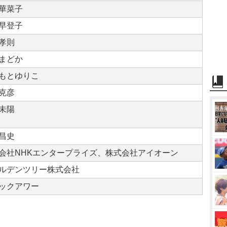
華菜子
早登子
孝則
まどか
もとゆりこ
克彦
未陽
昌史
会社NHKエンタープライズ、株式会社アイオーン
ルデンツリー株式会社
ックアワー