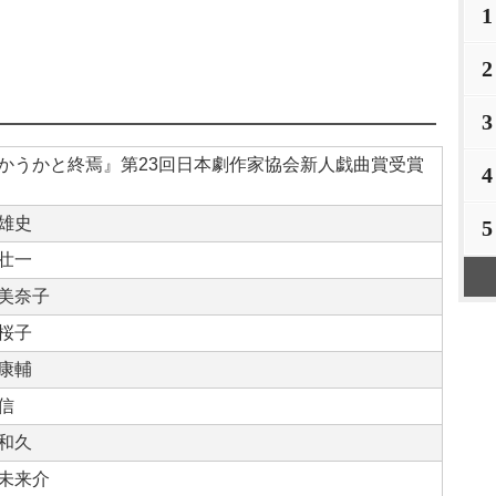
1
2
3
かうかと終焉』第23回日本劇作家協会新人戯曲賞受賞
4
雄史
5
壮一
美奈子
桜子
康輔
信
和久
未来介