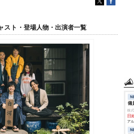
ャスト・登場人物・出演者一覧
N
備
株式
日給
アル
N