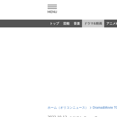
トップ
芸能
音楽
ドラマ&映画
アニメ
ホーム（オリコンニュース）
Drama&Movie T