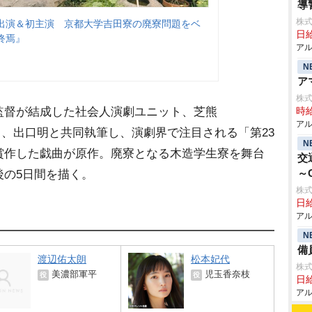
導
株式
出演＆初主演 京都大学吉田寮の廃寮問題をベ
日給
終焉』
アル
N
ア
株
監督が結成した社会人演劇ユニット、芝熊
時給
アル
として、出口明と共同執筆し、演劇界で注目される「第23
N
賞作した戯曲が原作。廃寮となる木造学生寮を舞台
交
～
後の5日間を描く。
株式
日給
アル
N
備
渡辺佑太朗
松本妃代
株式
美濃部軍平
児玉香奈枝
役
役
日給
アル