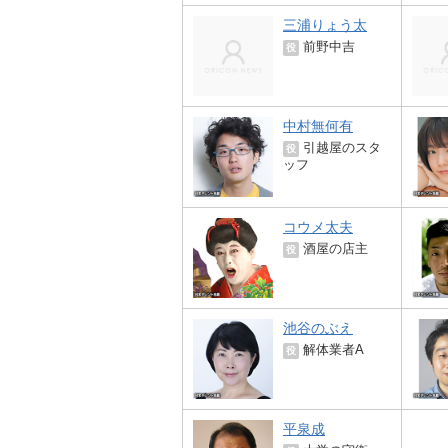
三浦りょう太
前野中吉
役
中村無何有
引越屋のスタ
役
ッフ
コウメ太夫
酒屋の店主
役
池谷のぶえ
解体業者A
役
平泉成