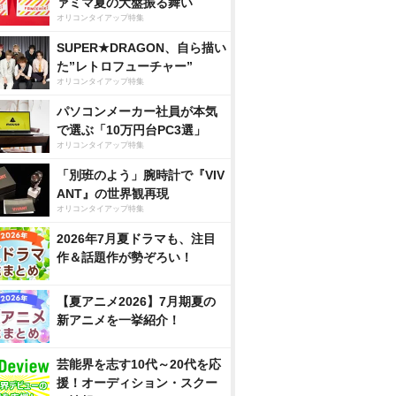
ァミマ夏の大盤振る舞い
オリコンタイアップ特集
SUPER★DRAGON、自ら描い
た”レトロフューチャー”
オリコンタイアップ特集
パソコンメーカー社員が本気
で選ぶ「10万円台PC3選」
オリコンタイアップ特集
「別班のよう」腕時計で『VIV
ANT』の世界観再現
オリコンタイアップ特集
2026年7月夏ドラマも、注目
作＆話題作が勢ぞろい！
【夏アニメ2026】7月期夏の
新アニメを一挙紹介！
芸能界を志す10代～20代を応
援！オーディション・スクー