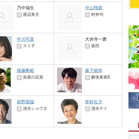
乃中瑞生
中山翔貴
渡辺美月
村井均
役
役
中川可菜
大休寺一磨
スミ子
坂田
役
役
後藤剛範
森下能幸
魚屋の店員
解体業者B
役
役
前野朋哉
草村礼子
清水ショウタ
清水テイ
役
役