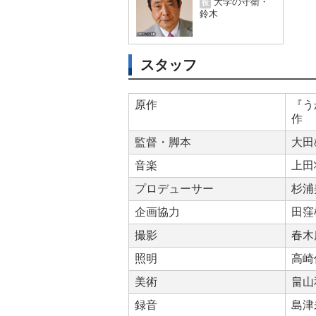
大学の守衛・
役
鈴木
スタッフ
原作
『う
作
監督・脚本
大田
音楽
上田
プロデューサー
杉浦
企画協力
田窪
撮影
春木
照明
高崎
美術
畠山
録音
島津