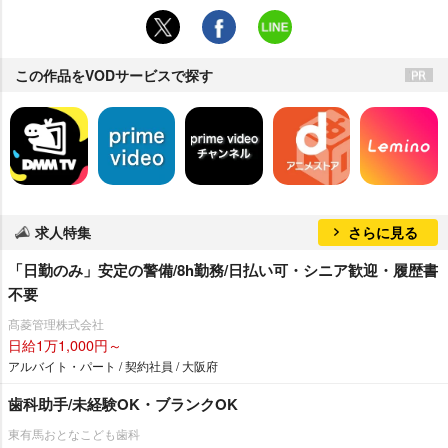
この作品をVODサービスで探す
求人特集
さらに見る
「日勤のみ」安定の警備/8h勤務/日払い可・シニア歓迎・履歴書
不要
髙菱管理株式会社
日給1万1,000円～
アルバイト・パート / 契約社員 / 大阪府
歯科助手/未経験OK・ブランクOK
東有馬おとなこども歯科