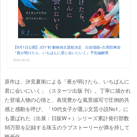
【9月1日公開】JO1“初”劇映画主題歌決定 白岩瑠姫×久間田琳加
『夜が明けたら、いちばんに君に会いにいく』予告編解禁
2023-06-23
原作は、汐見夏衛による「夜が明けたら、いちばんに
君に会いにいく」（スターツ出版 刊）。丁寧に描かれ
た登場人物の心情と、表現豊かな風景描写で圧倒的共
感と感動を呼び、「10代女子が選ぶ文芸小説No1」に
も選ばれた（出展：日販W＋）シリーズ累計発行部数
55万部を記録する珠玉のラブストーリーが満を持して
映画化。