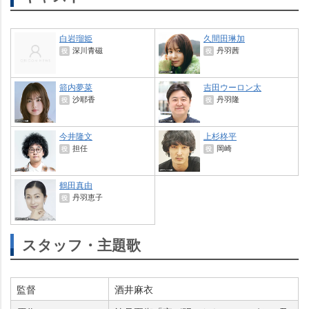
白岩瑠姫
久間田琳加
深川青磁
丹羽茜
役
役
箭内夢菜
吉田ウーロン太
沙耶香
丹羽隆
役
役
今井隆文
上杉柊平
担任
岡崎
役
役
鶴田真由
丹羽恵子
役
スタッフ・主題歌
監督
酒井麻衣