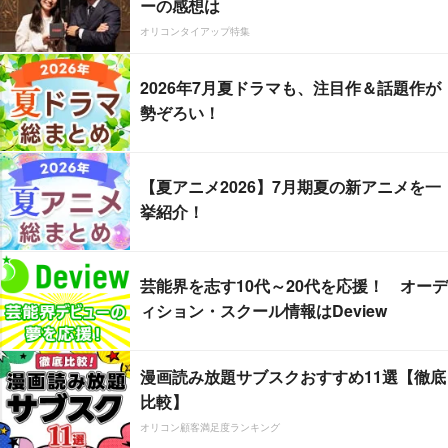
ーの感想は
オリコンタイアップ特集
2026年7月夏ドラマも、注目作＆話題作が
勢ぞろい！
【夏アニメ2026】7月期夏の新アニメを一
挙紹介！
芸能界を志す10代～20代を応援！ オーデ
ィション・スクール情報はDeview
漫画読み放題サブスクおすすめ11選【徹底
比較】
オリコン顧客満足度ランキング