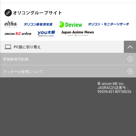
PC版に切り替え
禁無断複写転載
クッキーの使用について
© oricon ME inc.
JASRAC許諾番号：
9009642140Y38026