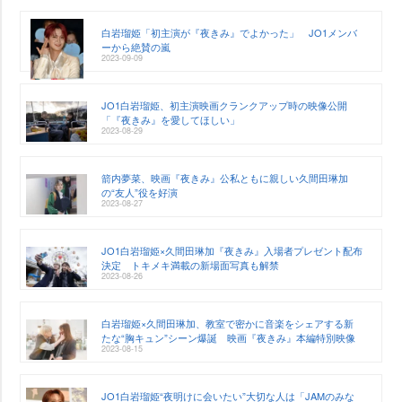
白岩瑠姫「初主演が『夜きみ』でよかった」 JO1メンバ
ーから絶賛の嵐
2023-09-09
JO1白岩瑠姫、初主演映画クランクアップ時の映像公開
「『夜きみ』を愛してほしい」
2023-08-29
箭内夢菜、映画『夜きみ』公私ともに親しい久間田琳加
の“友人”役を好演
2023-08-27
JO1白岩瑠姫×久間田琳加『夜きみ』入場者プレゼント配布
決定 トキメキ満載の新場面写真も解禁
2023-08-26
白岩瑠姫×久間田琳加、教室で密かに音楽をシェアする新
たな“胸キュン”シーン爆誕 映画『夜きみ』本編特別映像
2023-08-15
JO1白岩瑠姫“夜明けに会いたい”大切な人は「JAMのみな