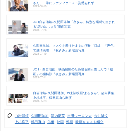
さん」 常にファンファースト姿勢忘れず
2023-08-10
JO1白岩瑠姫×久間田琳加『夜きみ』特別な場所で生まれ
る“恋のはじまり”場面写真
2023-07-26
久間田琳加、マスクを着けたままの演技「目線」「声色」
で感情表現 『夜きみ』新場面写真
2023-07-19
JO1・白岩瑠姫、映画撮影のため寝る間も惜しんで「絵
画」の猛特訓『夜きみ』新場面写真
2023-07-11
白岩瑠姫×久間田琳加、W主演映画“よるきみ”、箭内夢菜、
上杉柊平、鶴田真由ら出演
2023-05-23
白岩瑠姫
久間田琳加
箭内夢菜
吉田ウーロン太
今井隆文
上杉柊平
鶴田真由
俳優
映画
邦画
映画キャスト紹介