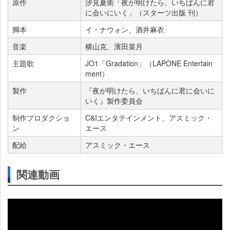
原作
汐見夏衛「夜が明けたら、いちばんに君
に会いにいく」（スターツ出版 刊）
脚本
イ・ナウォン、酒井麻衣
音楽
横山克、濱田菜月
主題歌
JO1「Gradation」（LAPONE Entertain
ment）
製作
『夜が明けたら、いちばんに君に会いに
いく』製作委員会
制作プロダクショ
C&Iエンタテインメント、アスミック・
ン
エース
配給
アスミック・エース
関連動画