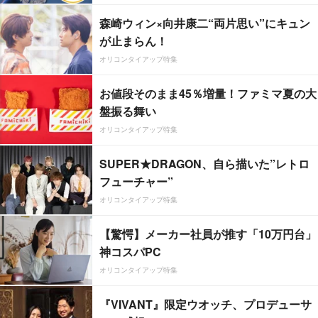
森崎ウィン×向井康二“両片思い”にキュン
が止まらん！
オリコンタイアップ特集
お値段そのまま45％増量！ファミマ夏の大
盤振る舞い
オリコンタイアップ特集
SUPER★DRAGON、自ら描いた”レトロ
フューチャー”
オリコンタイアップ特集
【驚愕】メーカー社員が推す「10万円台」
神コスパPC
オリコンタイアップ特集
『VIVANT』限定ウオッチ、プロデューサ