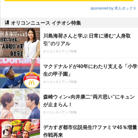
sponsored by 求人ボックス
オリコンニュース イチオシ特集
川島海荷さんと学ぶ 日常に潜む“人身取
引”のリアル
オリコンタイアップ特集
マクドナルドが40年にわたり支える「小学
生の甲子園」
オリコンタイアップ特集
森崎ウィン×向井康二“両片思い”にキュン
が止まらん！
オリコンタイアップ特集
デカすぎ都市伝説発生!?ファミマ45％増量
作戦再来