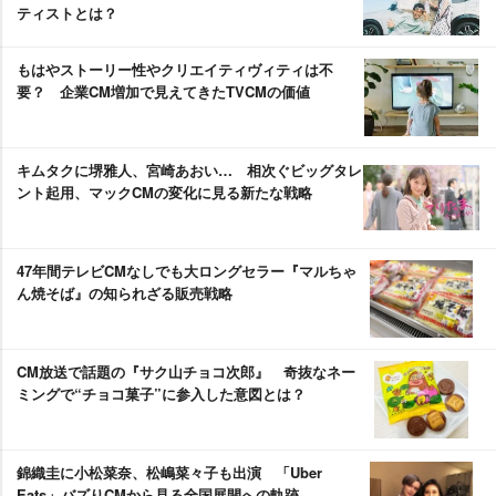
ティストとは？
もはやストーリー性やクリエイティヴィティは不
要？ 企業CM増加で見えてきたTVCMの価値
キムタクに堺雅人、宮崎あおい… 相次ぐビッグタレ
ント起用、マックCMの変化に見る新たな戦略
47年間テレビCMなしでも大ロングセラー『マルちゃ
ん焼そば』の知られざる販売戦略
CM放送で話題の『サク山チョコ次郎』 奇抜なネー
ミングで“チョコ菓子”に参入した意図とは？
錦織圭に小松菜奈、松嶋菜々子も出演 「Uber
Eats」バズりCMから見る全国展開への軌跡