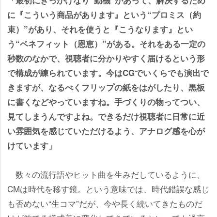
「最初にきっかけなり“動機”があって、解決するため
に『こういう商品があります』という“プロミス（約
束）”があり、それを使うと『こうなります』とい
う“ベネフィット（恩恵）”がある。それをある一定の
秒数のなかで、視聴者に分かりやすく届けるという形
で構成が練られています。今はCGでいくらでも演出で
きますが、なるべくフリップの紙をはがしたり、黒板
に書くなどやっていますね。手づくりの物ってつい、
見てしまうんですよね。できるだけ視聴者に日常に近
い雰囲気を感じていただけるよう、アナログ感を心が
けています」
数々の流行語やヒット曲を生みだしているように、
CMは時代を移す鏡。という意味では、時代錯誤な感じ
も否めない“生コマ”だが、今や長く続いてきたものだ