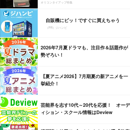
オリコンタイアップ特集
自販機にピッ！ですぐに買えちゃう
（PR）ジハンピ
2026年7月夏ドラマも、注目作＆話題作が
勢ぞろい！
【夏アニメ2026】7月期夏の新アニメを一
挙紹介！
芸能界を志す10代～20代を応援！ オーデ
ィション・スクール情報はDeview