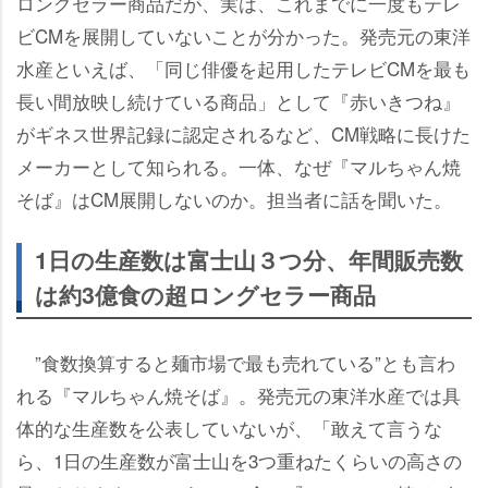
ロングセラー商品だが、実は、これまでに一度もテレ
ビCMを展開していないことが分かった。発売元の東洋
水産といえば、「同じ俳優を起用したテレビCMを最も
長い間放映し続けている商品」として『赤いきつね』
がギネス世界記録に認定されるなど、CM戦略に長けた
メーカーとして知られる。一体、なぜ『マルちゃん焼
そば』はCM展開しないのか。担当者に話を聞いた。
1日の生産数は富士山３つ分、年間販売数
は約3億食の超ロングセラー商品
”食数換算すると麺市場で最も売れている”とも言わ
れる『マルちゃん焼そば』。発売元の東洋水産では具
体的な生産数を公表していないが、「敢えて言うな
ら、1日の生産数が富士山を3つ重ねたくらいの高さの