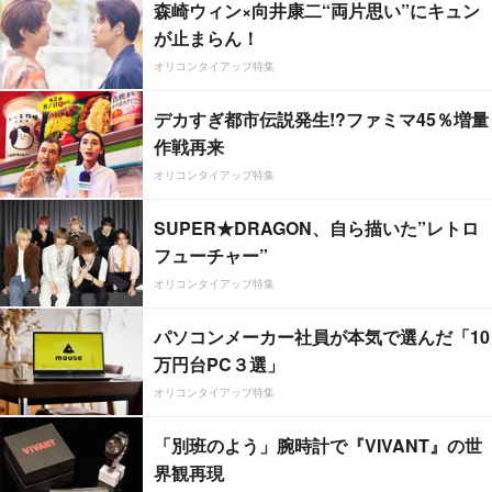
森崎ウィン×向井康二“両片思い”にキュン
が止まらん！
オリコンタイアップ特集
デカすぎ都市伝説発生!?ファミマ45％増量
作戦再来
オリコンタイアップ特集
SUPER★DRAGON、自ら描いた”レトロ
フューチャー”
オリコンタイアップ特集
パソコンメーカー社員が本気で選んだ「10
万円台PC３選」
オリコンタイアップ特集
「別班のよう」腕時計で『VIVANT』の世
界観再現