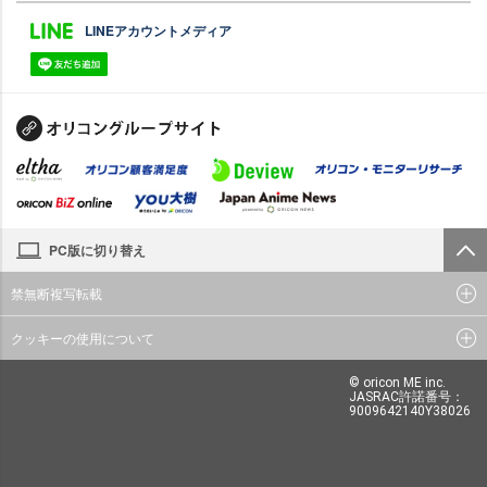
LINEアカウントメディア
PC版に切り替え
禁無断複写転載
クッキーの使用について
© oricon ME inc.
JASRAC許諾番号：
9009642140Y38026