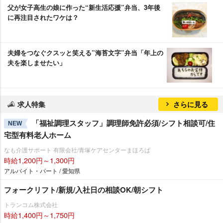
父が女子高生の娘に作った“新生活応援”弁当、3年後
に再注目されたワケは？
夫婦をつなぐクスッと笑える”海苔文字”弁当「年上の
夫を楽しませたい」
求人特集
さらに見る
「福祉調理スタッフ」調理師免許必須/シフト相談可/住
NEW
宅型有料老人ホーム
なも介護サポート 有限会社/青塚ケアセンターまほろば
時給1,200円～1,300円
アルバイト・パート / 愛知県
フォークリフト/新規/入社日の相談OK/朝シフト
トランコム株式会社
時給1,400円～1,750円