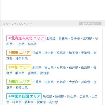
3ページ目／全7ページ
次のページ
＃北海道＆東北 エリア
北海道
・
青森県
・
手県
・
宮城県
・
秋
田県
・
山形県
・
福島県
＃関東 エリア
茨城県
・
栃木県
・
群馬県
・
埼玉県
・
千葉県
・
東
京都
・
神奈川県
＃中部 エリア
新潟県
・
富山県
・
石川県
・
福井県
・
山梨県
・
長
野県
・
岐阜県
・
静岡県
・
愛知県
＃関西 エリア
三重県
・
滋賀県
・
京都府
・
大阪府
・
兵庫県
・
奈
良県
・
和歌山県
＃中国＆四国 エリア
鳥取県
・
島根県
・
岡山県
・
広島県
・
山口
県
・
徳島県
・
香川県
・
愛媛県
・
高知県