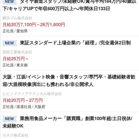
タイヤ製造スタッフ/未経験OK/賞与平均184万円/40歳以
NEW
下/キャリアUPで年収600万円以上へ/年間休日133日
横浜ゴム株式会社
月給20万7,100円～26万1,600円
正社員 / 愛知県
東証スタンダード上場企業の「経理」/完全週休2日制
NEW
原田工業株式会社
月給25万円～
正社員 / 東京都
大阪・江坂/イベント映像・音響スタッフ/専門卒・基礎経験者歓
迎/大規模映像演出にも携われる/非公開求人
ヒビノメディアテクニカル株式会社
月給20万円～27万円
正社員 / 派遣社員 / 大阪府
業務用食品メーカー「購買職」創業100年超/土日祝休/
NEW
未経験OK
カネク株式会社