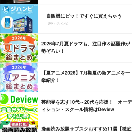
自販機にピッ！ですぐに買えちゃう
（PR）ジハンピ
2026年7月夏ドラマも、注目作＆話題作が
勢ぞろい！
【夏アニメ2026】7月期夏の新アニメを一
挙紹介！
芸能界を志す10代～20代を応援！ オーデ
ィション・スクール情報はDeview
漫画読み放題サブスクおすすめ11選【徹底