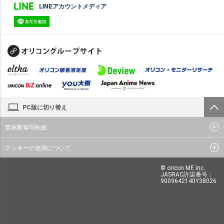
LINEアカウントメディア
PC版に切り替え
禁無断複写転載
クッキーの使用について
© oricon ME inc.
JASRAC許諾番号：
9009642140Y38026