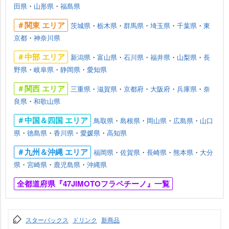
田県
・
山形県
・
福島県
＃関東 エリア
茨城県
・
栃木県
・
群馬県
・
埼玉県
・
千葉県
・
東
京都
・
神奈川県
＃中部 エリア
新潟県
・
富山県
・
石川県
・
福井県
・
山梨県
・
長
野県
・
岐阜県
・
静岡県
・
愛知県
＃関西 エリア
三重県
・
滋賀県
・
京都府
・
大阪府
・
兵庫県
・
奈
良県
・
和歌山県
＃中国＆四国 エリア
鳥取県
・
島根県
・
岡山県
・
広島県
・
山口
県
・
徳島県
・
香川県
・
愛媛県
・
高知県
＃九州＆沖縄 エリア
福岡県
・
佐賀県
・
長崎県
・
熊本県
・
大分
県
・
宮崎県
・
鹿児島県
・
沖縄県
全都道府県『47JIMOTOフラペチーノ』一覧
スターバックス
ドリンク
新商品