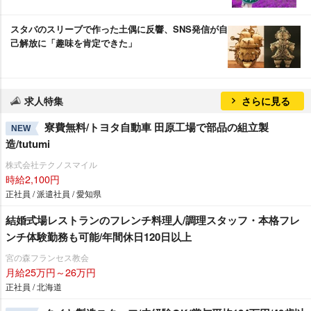
スタバのスリーブで作った土偶に反響、SNS発信が自
己解放に「趣味を肯定できた」
求人特集
さらに見る
寮費無料/トヨタ自動車 田原工場で部品の組立製
NEW
造/tutumi
株式会社テクノスマイル
時給2,100円
正社員 / 派遣社員 / 愛知県
結婚式場レストランのフレンチ料理人/調理スタッフ・本格フレ
ンチ体験勤務も可能/年間休日120日以上
宮の森フランセス教会
月給25万円～26万円
正社員 / 北海道