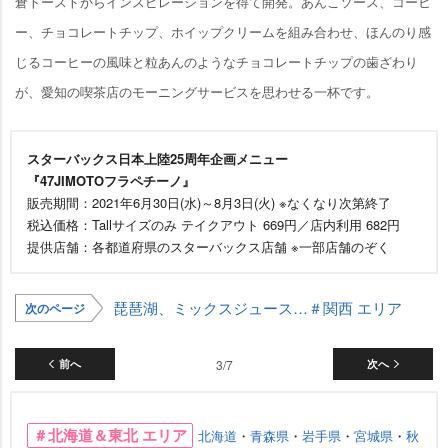
倉トーストからインスピレーションを得て開発。あんこソース、コーヒ
ー、チョコレートチップ、ホイップクリームを組み合わせ、ほんのり感
じるコーヒーの風味と粒あんのようなチョコレートチップの歯ざわり
が、愛知の喫茶店のモーニングサービスを思わせる一杯です。
スターバックス日本上陸25周年企画メニュー
『47JIMOTOフラペチーノ』
販売期間：2021年6月30日(水)～8月3日(火) ※なくなり次第終了
税込価格：Tallサイズのみ テイクアウト 669円／店内利用 682円
提供店舗：各都道府県のスターバックス店舗 ※一部店舗のぞく
琵琶湖、ミックスジュース…＃関西 エリア
次のページ
前へ
3/7
次へ
＃北海道＆東北 エリア
北海道
・
青森県
・
手県
・
宮城県
・
秋