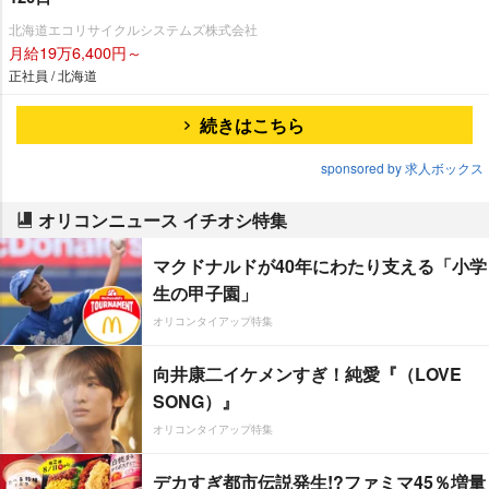
北海道エコリサイクルシステムズ株式会社
月給19万6,400円～
正社員 / 北海道
続きはこちら
sponsored by 求人ボックス
オリコンニュース イチオシ特集
マクドナルドが40年にわたり支える「小学
生の甲子園」
オリコンタイアップ特集
向井康二イケメンすぎ！純愛『（LOVE
SONG）』
オリコンタイアップ特集
デカすぎ都市伝説発生!?ファミマ45％増量