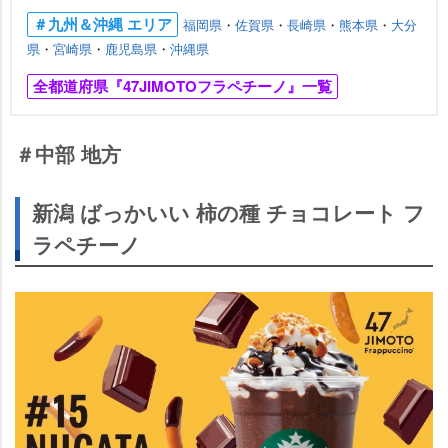
＃九州＆沖縄 エリア
福岡県
・
佐賀県
・
長崎県
・
熊本県
・
大分
県
・
宮崎県
・
鹿児島県
・
沖縄県
全都道府県『47JIMOTOフラペチーノ』一覧
＃中部 地方
新潟 ばっかいい 柿の種 チョコレート フ
ラペチーノ