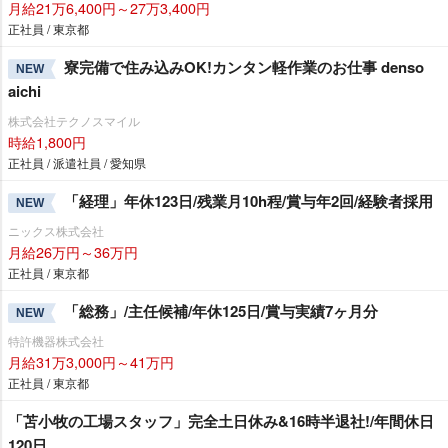
月給21万6,400円～27万3,400円
正社員 / 東京都
寮完備で住み込みOK!カンタン軽作業のお仕事 denso
NEW
aichi
株式会社テクノスマイル
時給1,800円
正社員 / 派遣社員 / 愛知県
「経理」年休123日/残業月10h程/賞与年2回/経験者採用
NEW
ニックス株式会社
月給26万円～36万円
正社員 / 東京都
「総務」/主任候補/年休125日/賞与実績7ヶ月分
NEW
特許機器株式会社
月給31万3,000円～41万円
正社員 / 東京都
「苫小牧の工場スタッフ」完全土日休み&16時半退社!/年間休日
120日