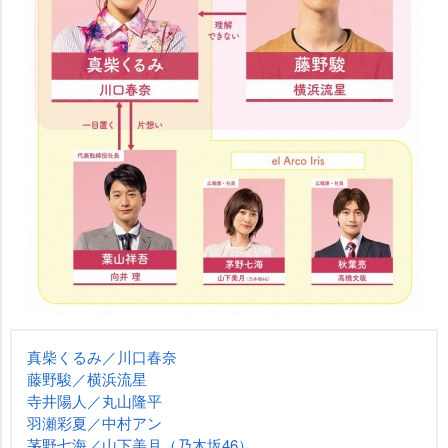
真柴くるみ／川口春奈
藤野駿／横浜流星
寺井陽人／丸山隆平
羽瀬彩夏／中村アン
茅野七海／山下美月（乃木坂46）