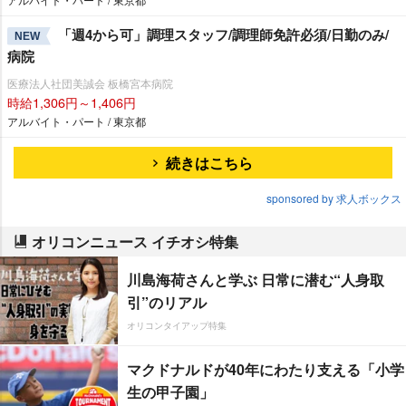
「週4から可」調理スタッフ/調理師免許必須/日勤のみ/
NEW
病院
医療法人社団美誠会 板橋宮本病院
時給1,306円～1,406円
アルバイト・パート / 東京都
続きはこちら
sponsored by 求人ボックス
オリコンニュース イチオシ特集
川島海荷さんと学ぶ 日常に潜む“人身取
引”のリアル
オリコンタイアップ特集
マクドナルドが40年にわたり支える「小学
生の甲子園」