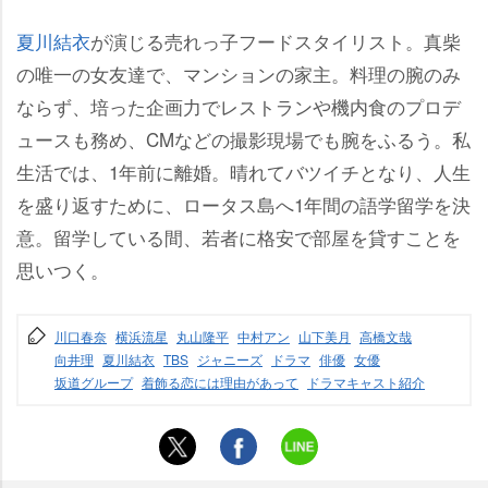
夏川結衣
が演じる売れっ子フードスタイリスト。真柴
の唯一の女友達で、マンションの家主。料理の腕のみ
ならず、培った企画力でレストランや機内食のプロデ
ュースも務め、CMなどの撮影現場でも腕をふるう。私
生活では、1年前に離婚。晴れてバツイチとなり、人生
を盛り返すために、ロータス島へ1年間の語学留学を決
意。留学している間、若者に格安で部屋を貸すことを
思いつく。
川口春奈
横浜流星
丸山隆平
中村アン
山下美月
高橋文哉
向井理
夏川結衣
TBS
ジャニーズ
ドラマ
俳優
女優
坂道グループ
着飾る恋には理由があって
ドラマキャスト紹介