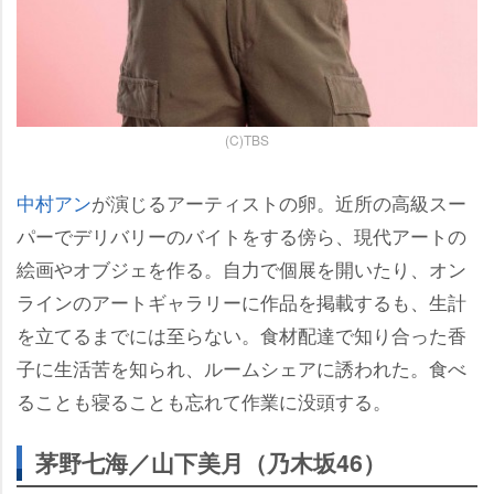
(C)TBS
中村アン
が演じるアーティストの卵。近所の高級スー
パーでデリバリーのバイトをする傍ら、現代アートの
絵画やオブジェを作る。自力で個展を開いたり、オン
ラインのアートギャラリーに作品を掲載するも、生計
を立てるまでには至らない。食材配達で知り合った香
子に生活苦を知られ、ルームシェアに誘われた。食べ
ることも寝ることも忘れて作業に没頭する。
茅野七海／山下美月（乃木坂46）