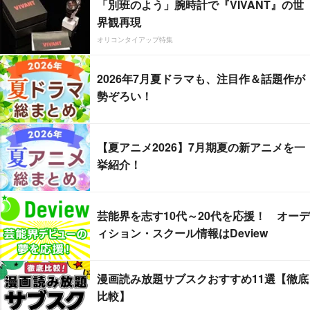
「別班のよう」腕時計で『VIVANT』の世
界観再現
オリコンタイアップ特集
2026年7月夏ドラマも、注目作＆話題作が
勢ぞろい！
【夏アニメ2026】7月期夏の新アニメを一
挙紹介！
芸能界を志す10代～20代を応援！ オーデ
ィション・スクール情報はDeview
漫画読み放題サブスクおすすめ11選【徹底
比較】