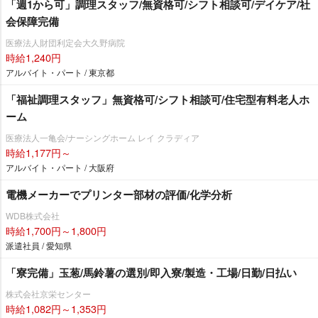
「週1から可」調理スタッフ/無資格可/シフト相談可/デイケア/社
会保障完備
医療法人財団利定会大久野病院
時給1,240円
アルバイト・パート / 東京都
「福祉調理スタッフ」無資格可/シフト相談可/住宅型有料老人ホ
ーム
医療法人一亀会/ナーシングホーム レイ クラディア
時給1,177円～
アルバイト・パート / 大阪府
電機メーカーでプリンター部材の評価/化学分析
WDB株式会社
時給1,700円～1,800円
派遣社員 / 愛知県
「寮完備」玉葱/馬鈴薯の選別/即入寮/製造・工場/日勤/日払い
株式会社京栄センター
時給1,082円～1,353円