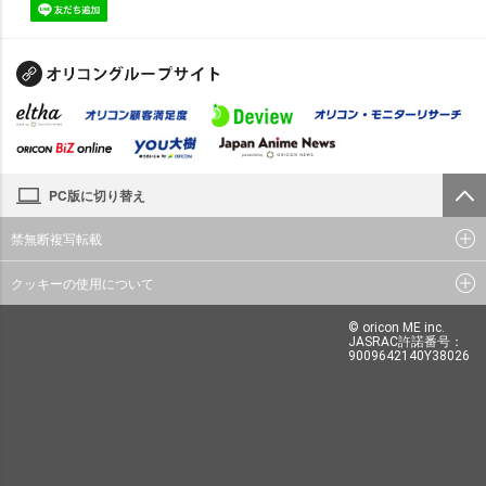
PC版に切り替え
禁無断複写転載
クッキーの使用について
© oricon ME inc.
JASRAC許諾番号：
9009642140Y38026