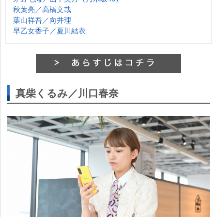
秋葉亮／高橋文哉
葉山祥吾／向井理
早乙女香子／夏川結衣
真柴くるみ／川口春奈