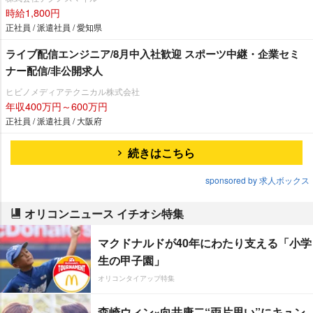
時給1,800円
正社員 / 派遣社員 / 愛知県
ライブ配信エンジニア/8月中入社歓迎 スポーツ中継・企業セミ
ナー配信/非公開求人
ヒビノメディアテクニカル株式会社
年収400万円～600万円
正社員 / 派遣社員 / 大阪府
続きはこちら
sponsored by 求人ボックス
オリコンニュース イチオシ特集
マクドナルドが40年にわたり支える「小学
生の甲子園」
オリコンタイアップ特集
森崎ウィン×向井康二“両片思い”にキュン