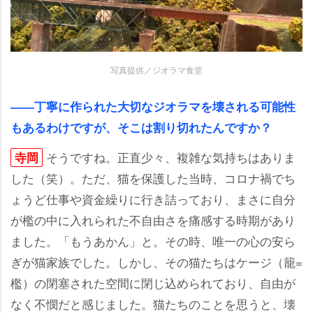
写真提供／ジオラマ食堂
――丁寧に作られた大切なジオラマを壊される可能性
もあるわけですが、そこは割り切れたんですか？
そうですね。正直少々、複雑な気持ちはありま
寺岡
した（笑）。ただ、猫を保護した当時、コロナ禍でち
ょうど仕事や資金繰りに行き詰っており、まさに自分
が檻の中に入れられた不自由さを痛感する時期があり
ました。「もうあかん」と。その時、唯一の心の安ら
ぎが猫家族でした。しかし、その猫たちはケージ（籠=
檻）の閉塞された空間に閉じ込められており、自由が
なく不憫だと感じました。猫たちのことを思うと、壊