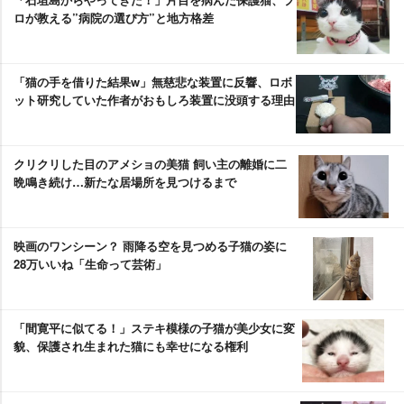
ロが教える”病院の選び方”と地方格差
「猫の手を借りた結果w」無慈悲な装置に反響、ロボ
ット研究していた作者がおもしろ装置に没頭する理由
クリクリした目のアメショの美猫 飼い主の離婚に二
晩鳴き続け…新たな居場所を見つけるまで
映画のワンシーン？ 雨降る空を見つめる子猫の姿に
28万いいね「生命って芸術」
「間寛平に似てる！」ステキ模様の子猫が美少女に変
貌、保護され生まれた猫にも幸せになる権利