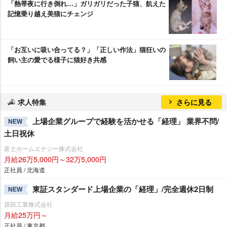
「熱帯夜に行き倒れ…」ガリガリだった子猫、飢えた
記憶乗り越え美猫にチェンジ
「お互いに吸い合ってる？」「正しい作法」猫狂いの
飼い主の愛でる様子に猫好き共感
求人特集
さらに見る
上場企業グループで経験を活かせる「経理」 業界不問/
NEW
土日祝休
富士ホームエナジー株式会社
月給26万5,000円～32万5,000円
正社員 / 北海道
東証スタンダード上場企業の「経理」/完全週休2日制
NEW
原田工業株式会社
月給25万円～
正社員 / 東京都