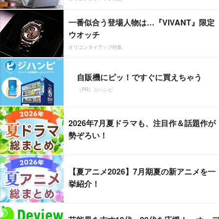
一番似合う登場人物は…『VIVANT』限定
ウオッチ
オリコンタイアップ特集
自販機にピッ！ですぐに買えちゃう
（PR）ジハンピ
2026年7月夏ドラマも、注目作＆話題作が
勢ぞろい！
【夏アニメ2026】7月期夏の新アニメを一
挙紹介！