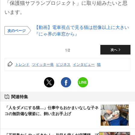
「保護猫サフランプロジェクト」に取り組みたいと思
います。
【動画】電車視点で見る猫は想像以上に大きい
次のページ
『にゃ界の車窓から』
1/2
次へ
トレンド
ツイッター発
ビジネス
インタビュー
猫
関連特集
「人をダメにする猫…」仕事中もおかまいなしな子ネ
コの無防備な寝姿に、飼い主お手上げ
「石垣島からやってきた！」片目を病んだ保護猫、プ