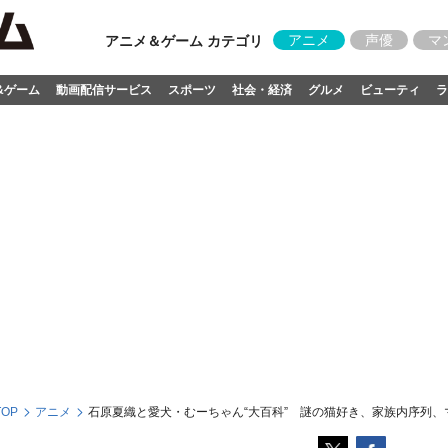
アニメ
声優
マ
アニメ＆ゲーム カテゴリ
&ゲーム
動画配信サービス
スポーツ
社会・経済
グルメ
ビューティ
ラ
OP
アニメ
石原夏織と愛犬・むーちゃん“大百科” 謎の猫好き、家族内序列