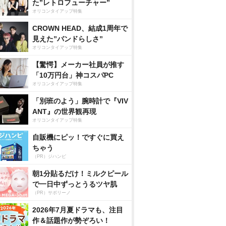
た”レトロフューチャー”
オリコンタイアップ特集
CROWN HEAD、結成1周年で
見えた”バンドらしさ”
オリコンタイアップ特集
【驚愕】メーカー社員が推す
「10万円台」神コスパPC
オリコンタイアップ特集
「別班のよう」腕時計で『VIV
ANT』の世界観再現
オリコンタイアップ特集
自販機にピッ！ですぐに買え
ちゃう
（PR）ジハンピ
朝1分貼るだけ！ミルクピール
で一日中ずっとうるツヤ肌
（PR）サボリーノ
2026年7月夏ドラマも、注目
作＆話題作が勢ぞろい！