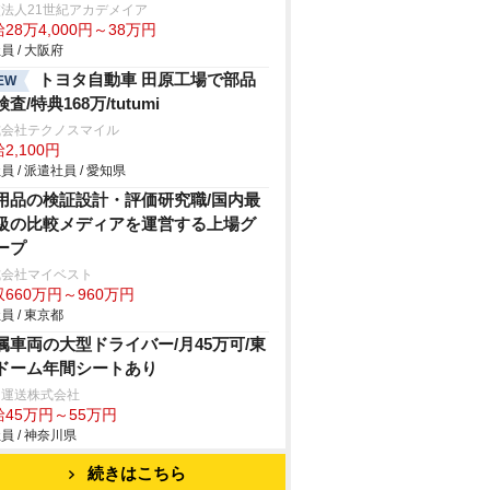
法人21世紀アカデメイア
28万4,000円～38万円
員 / 大阪府
トヨタ自動車 田原工場で部品
EW
査/特典168万/tutumi
式会社テクノスマイル
2,100円
員 / 派遣社員 / 愛知県
用品の検証設計・評価研究職/国内最
級の比較メディアを運営する上場グ
ープ
式会社マイベスト
660万円～960万円
員 / 東京都
属車両の大型ドライバー/月45万可/東
ドーム年間シートあり
田運送株式会社
給45万円～55万円
員 / 神奈川県
続きはこちら