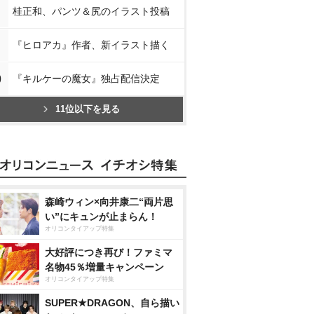
桂正和、パンツ＆尻のイラスト投稿
『ヒロアカ』作者、新イラスト描く
0
『キルケーの魔女』独占配信決定
11位以下を見る
森崎ウィン×向井康二“両片思
い”にキュンが止まらん！
オリコンタイアップ特集
大好評につき再び！ファミマ
名物45％増量キャンペーン
オリコンタイアップ特集
SUPER★DRAGON、自ら描い