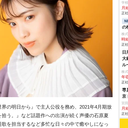
学校
月給
正社
N
の検
株
時給
正社
日
大
ル
株
年収
正社
専
京
宮
界の明日から』で主人公役を務め、2021年4月期放
月
正社
を拾う。』など話題作への出演が続く声優の石原夏
題歌を担当するなど多忙な日々の中で癒やしになっ