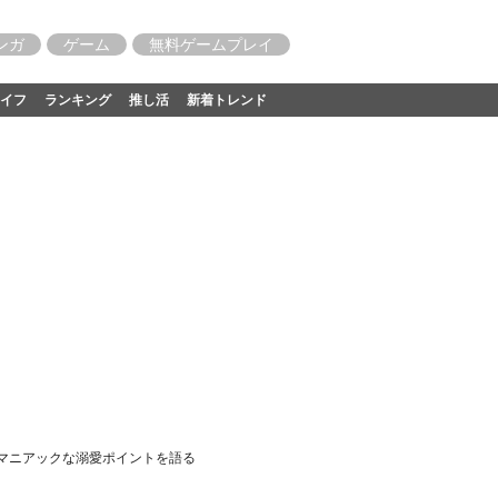
ンガ
ゲーム
無料ゲームプレイ
イフ
ランキング
推し活
新着トレンド
、マニアックな溺愛ポイントを語る