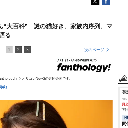
ん“大百科” 謎の猫好き、家族内序列、マ
語る
1
2
3
次のページ
thology!」とオリコンNewSの共同企画です。
掲載）
英
NI
月給
正社
N
間