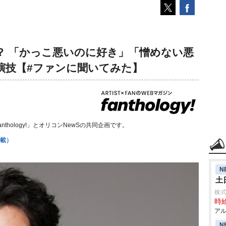
？ 「かっこ悪いのに好き」「憎めない悪
演技【#ファンに聞いてみた】
thology!」とオリコンNewSの共同企画です。
掲載）
N
土
株式
時給
アル
N