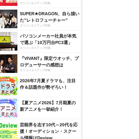
オリコンタイアップ特集
SUPER★DRAGON、自ら描い
た”レトロフューチャー”
オリコンタイアップ特集
パソコンメーカー社員が本気
で選ぶ「10万円台PC3選」
オリコンタイアップ特集
『VIVANT』限定ウオッチ、プ
ロデューサーの感想は
オリコンタイアップ特集
2026年7月夏ドラマも、注目
作＆話題作が勢ぞろい！
【夏アニメ2026】7月期夏の
新アニメを一挙紹介！
芸能界を志す10代～20代を応
援！オーディション・スクー
ル情報はDeview