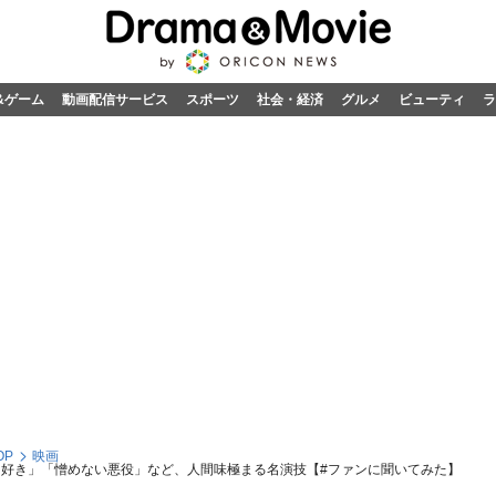
&ゲーム
動画配信サービス
スポーツ
社会・経済
グルメ
ビューティ
ラ
OP
映画
に好き」「憎めない悪役」など、人間味極まる名演技【#ファンに聞いてみた】