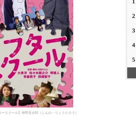
1
2
3
4
5
フタースクール】神野良太郎（じんの・りょうたろう）