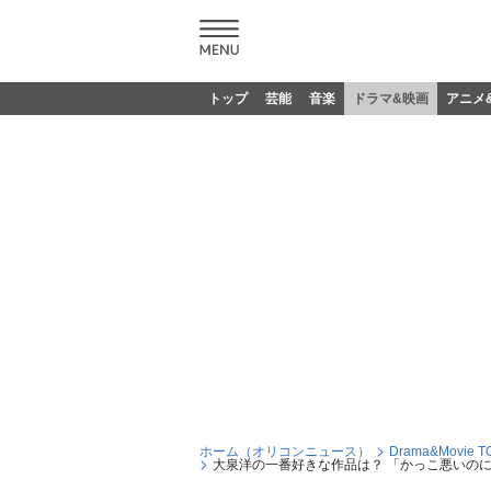
トップ
芸能
音楽
ドラマ&映画
アニメ
ホーム（オリコンニュース）
Drama&Movie T
大泉洋の一番好きな作品は？ 「かっこ悪いの