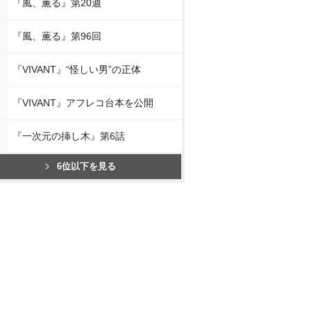
『風、薫る』第20週
『風、薫る』第96回
『VIVANT』“怪しい男”の正体
『VIVANT』アフレコ台本を公開
『一次元の挿し木』第6話
6位以下を見る