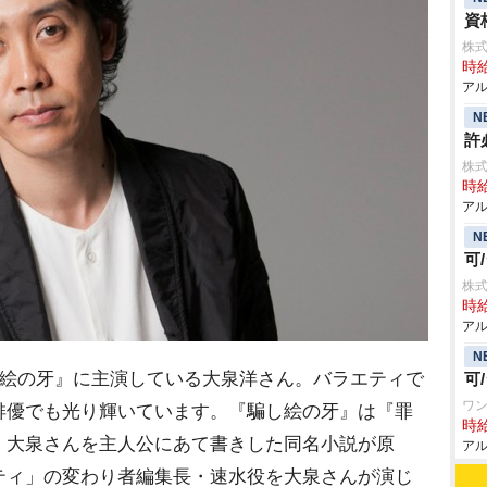
資
株式
時給
アル
N
許
株式
時給
アル
N
可
株式
時給
アル
N
し絵の牙』に主演している大泉洋さん。バラエティで
可
ワン
俳優でも光り輝いています。『騙し絵の牙』は『罪
時給
、大泉さんを主人公にあて書きした同名小説が原
アル
ティ」の変わり者編集長・速水役を大泉さんが演じ