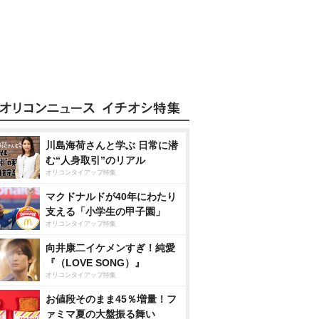
川島海荷さんと学ぶ 日常に潜
む“人身取引”のリアル
オリコンタイアップ特集
マクドナルドが40年にわたり
支える「小学生の甲子園」
オリコンタイアップ特集
向井康二イケメンすぎ！純愛
『（LOVE SONG）』
オリコンタイアップ特集
お値段そのまま45％増量！フ
ァミマ夏の大盤振る舞い