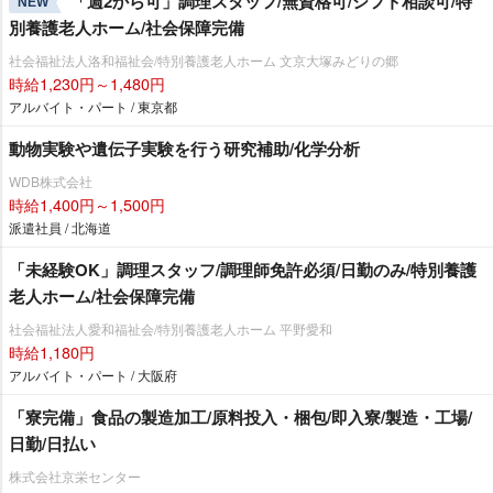
「週2から可」調理スタッフ/無資格可/シフト相談可/特
NEW
別養護老人ホーム/社会保障完備
社会福祉法人洛和福祉会/特別養護老人ホーム 文京大塚みどりの郷
時給1,230円～1,480円
アルバイト・パート / 東京都
動物実験や遺伝子実験を行う研究補助/化学分析
WDB株式会社
時給1,400円～1,500円
派遣社員 / 北海道
「未経験OK」調理スタッフ/調理師免許必須/日勤のみ/特別養護
老人ホーム/社会保障完備
社会福祉法人愛和福祉会/特別養護老人ホーム 平野愛和
時給1,180円
アルバイト・パート / 大阪府
「寮完備」食品の製造加工/原料投入・梱包/即入寮/製造・工場/
日勤/日払い
株式会社京栄センター