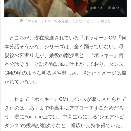
『ポッキー』CM「何本分話そうかな デビュー」篇より
ところが、現在放送されている『ポッキー』CM「何
本分話そうかな」シリーズは、全く踊っていない。母
親役の宮沢りえが、娘役の南沙良と「『ポッキー』何
本分話そう」と語る物語風に仕上がっており、ダンス
CMの頃のような明るさや楽しさ、弾けたイメージは描
かれていない。
これまで『ポッキー』CMにダンスが取り入れられて
きたのは、あくまで中高生にアプローチするためだろ
う。現にYouTube上では、中高生らによる“シェアハピ
ダンス”の投稿が相次ぐなど、幅広い支持を得ていた。