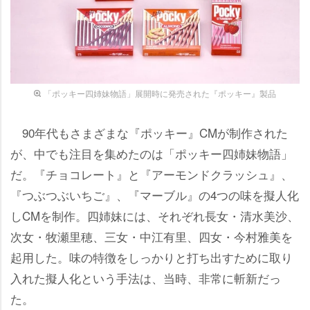
「ポッキー四姉妹物語」展開時に発売された『ポッキー』製品
90年代もさまざまな『ポッキー』CMが制作された
が、中でも注目を集めたのは「ポッキー四姉妹物語」
だ。『チョコレート』と『アーモンドクラッシュ』、
『つぶつぶいちご』、『マーブル』の4つの味を擬人化
しCMを制作。四姉妹には、それぞれ長女・清水美沙、
次女・牧瀬里穂、三女・中江有里、四女・今村雅美を
起用した。味の特徴をしっかりと打ち出すために取り
入れた擬人化という手法は、当時、非常に斬新だっ
た。