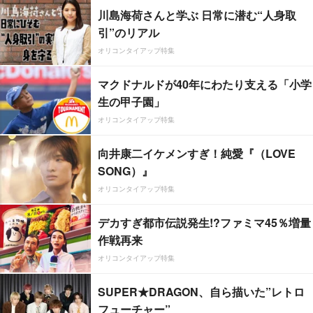
川島海荷さんと学ぶ 日常に潜む“人身取
引”のリアル
オリコンタイアップ特集
マクドナルドが40年にわたり支える「小学
生の甲子園」
オリコンタイアップ特集
向井康二イケメンすぎ！純愛『（LOVE
SONG）』
オリコンタイアップ特集
デカすぎ都市伝説発生!?ファミマ45％増量
作戦再来
オリコンタイアップ特集
SUPER★DRAGON、自ら描いた”レトロ
フューチャー”