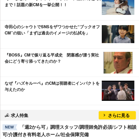
まで！話題の新CMを一挙公開！！
寺田心のシャウトでSNSをザワつかせた“ブックオフ
CM”の狙い「まずは過去のイメージの払拭を」
『BOSS』CMで振り返る平成史 閉塞感が漂う実社
会にどう寄り添ってきたのか？
なぜ『ハズキルーペ』のCMは視聴者にインパクトを
与えたのか
求人特集
さらに見る
「週2から可」調理スタッフ/調理師免許必須/シフト相談
NEW
可/介護付き有料老人ホーム/社会保障完備