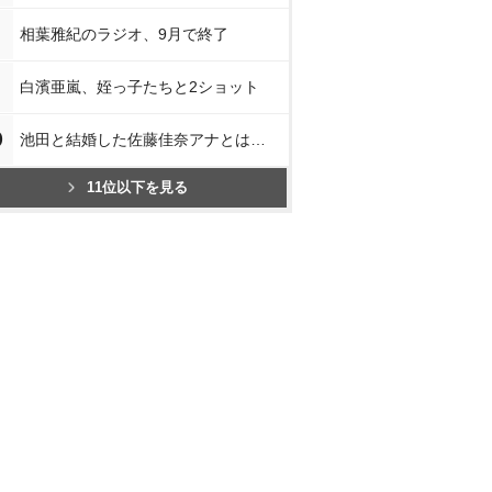
相葉雅紀のラジオ、9月で終了
白濱亜嵐、姪っ子たちと2ショット
0
池田と結婚した佐藤佳奈アナとは…
11位以下を見る