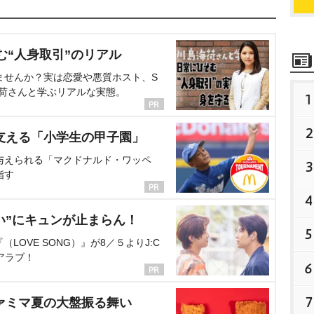
む“人身取引”のリアル
ませんか？実は恋愛や悪質ホスト、S
海荷さんと学ぶリアルな実態。
1
2
支える「小学生の甲子園」
与えられる「マクドナルド・ワッペ
3
指す
4
い”にキュンが止まらん！
5
OVE SONG）』が8／５よりJ:C
アラブ！
6
7
ァミマ夏の大盤振る舞い