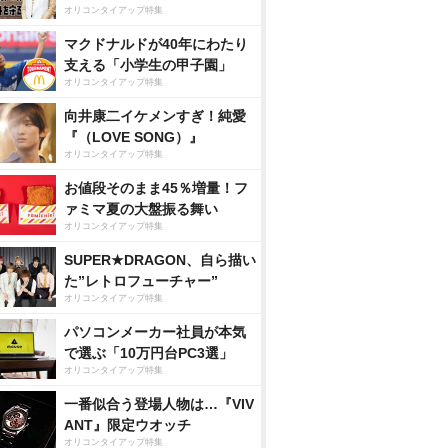
オリコンタイアップ特集
マクドナルドが40年にわたり
支える「小学生の甲子園」
オリコンタイアップ特集
向井康二イケメンすぎ！純愛
『（LOVE SONG）』
オリコンタイアップ特集
お値段そのまま45％増量！フ
ァミマ夏の大盤振る舞い
オリコンタイアップ特集
SUPER★DRAGON、自ら描い
た”レトロフューチャー”
オリコンタイアップ特集
パソコンメーカー社員が本気
で選ぶ「10万円台PC3選」
オリコンタイアップ特集
一番似合う登場人物は…『VIV
ANT』限定ウオッチ
オリコンタイアップ特集