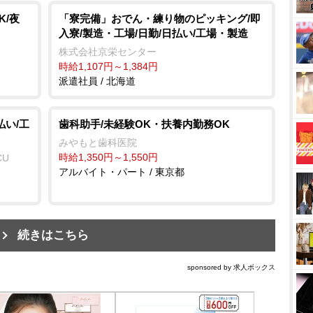
K/夜
「寮完備」おでん・練り物のピッキング/即
入寮/製造・工場/日勤/日払い/工場・製造
株式会社京栄センター
時給1,107円～1,384円
派遣社員 / 北海道
払い/工
歯科助手/未経験OK・扶養内勤務OK
みやもと歯科医院
時給1,350円～1,550円
CU
アルバイト・パート / 東京都
続きはこちら
sponsored by 求人ボックス