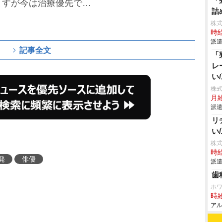
「
ますが今は治療優先で…
詰
株
時給
派遣
記事全文
「
レ
い
株
月給
派遣
リ
い
株
時給
発
俳優
派遣
歯
ホ
時給
アル