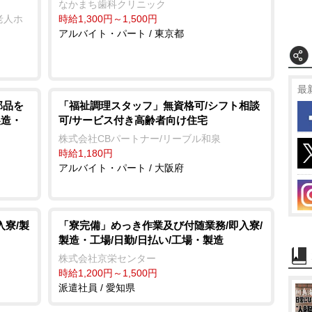
なかまち歯科クリニック
老人ホ
時給1,300円～1,500円
アルバイト・パート / 東京都
最
部品を
「福祉調理スタッフ」無資格可/シフト相談
製造・
可/サービス付き高齢者向け住宅
株式会社CBパートナー/リーブル和泉
時給1,180円
アルバイト・パート / 大阪府
入寮/製
「寮完備」めっき作業及び付随業務/即入寮/
製造・工場/日勤/日払い/工場・製造
株式会社京栄センター
時給1,200円～1,500円
派遣社員 / 愛知県