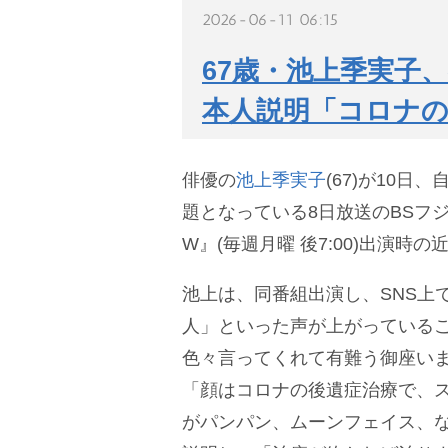
2026-06-11 06:15
67歳・池上季実子
本人説明「コロナの
俳優の
池上季実子
(67)が10日
題となっている8日放送のBSフジ
W』(毎週月曜 後7:00)出演時
池上は、同番組出演し、SNS上
人」といった声が上がっている
色々言ってくれて有難う御座い
「顔はコロナの後遺症治療で、
がパンパン、ムーンフェイス、な