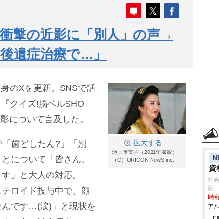
、衝撃の近影に「別人」の声→
後遺症治療で…」
、自身のXを更新。SNSで話
『クイズ!脳ベルSHO
の近影について言及した。
で「歯どしたん?」「別
拡大する
池上季実子（2021年撮影）
N
ことについて「皆さん、
（C）ORICON NewS inc.
資
ます」と大人の対応。
社会
院
ステロイド投与中で、顔
時給
んです…(涙)」と現状を
アル