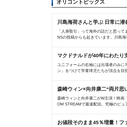
オリコントピックス
川島海荷さんと学ぶ 日常に潜
「人身取引」って海外の話だと思って
NSの投稿からも起きています。川島
マクドナルドが40年にわたり
ユニフォームの右袖には出場者のみに
ン」をつけて学童球児たちが頂点を目
森崎ウィン×向井康二“両片思
森崎ウィンと向井康二がW主演！映画『（L
OM STREAMで最速配信。究極のピュ
お値段そのまま45％増量！フ