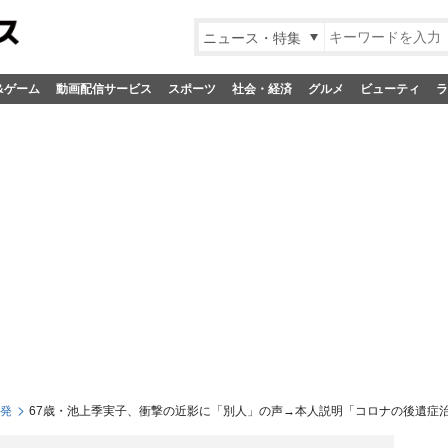
ニュース・特集
&ゲーム
動画配信サービス
スポーツ
社会・経済
グルメ
ビューティ
ラ
S発
67歳・池上季実子、衝撃の近影に「別人」の声→本人説明「コロナの後遺症