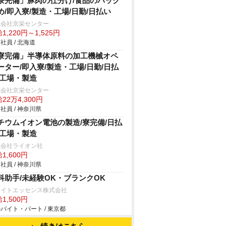
寮完備」豚肉の仕分け/食品のパック
め/即入寮/製造・工場/日勤/日払い
式会社京栄センター
1,220円～1,525円
社員 / 北海道
寮完備」半導体原料の加工機械オペ
ーター/即入寮/製造・工場/日勤/日払
/工場・製造
式会社京栄センター
22万4,300円
社員 / 神奈川県
チウムイオン電池の製造/寮完備/日払
/工場・製造
式会社ライオン社
1,600円
社員 / 神奈川県
科助手/未経験OK・ブランクOK
ワイトエッセンス株式会社
1,500円
バイト・パート / 東京都