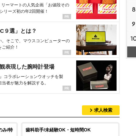
ミリーマートの人気企画「お値段その
8
、シリーズ初の年2回開催！
9
C９選」とは？
1
い。そこで、マウスコンピューターの
をご紹介！
界観表現した腕時計登場
NT』コラボレーションウオッチを製
担当者が魅力を解説する。
求人検索
のみ/特
歯科助手/未経験OK・短時間OK