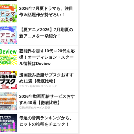
2026年7月夏ドラマも、注目
作＆話題作が勢ぞろい！
【夏アニメ2026】7月期夏の
新アニメを一挙紹介！
芸能界を志す10代～20代を応
援！オーディション・スクー
ル情報はDeview
漫画読み放題サブスクおすす
め11選【徹底比較】
オリコン顧客満足度ランキング
2026年動画配信サービスおす
すめ40選【徹底比較】
CS動画配信サービス20選
毎週の音楽ランキングから、
ヒットの推移をチェック！