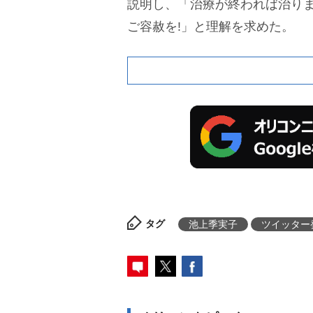
説明し、「治療が終われば治り
ご容赦を!」と理解を求めた。
タグ
池上季実子
ツイッター