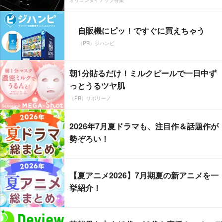
オリコンタイアップ特集
自販機にピッ！ですぐに買えちゃう
（PR）ジハンピ
朝1分貼るだけ！ミルクピールで一日中ず
っとうるツヤ肌
（PR）サボリーノ
2026年7月夏ドラマも、注目作＆話題作が
勢ぞろい！
【夏アニメ2026】7月期夏の新アニメを一
挙紹介！