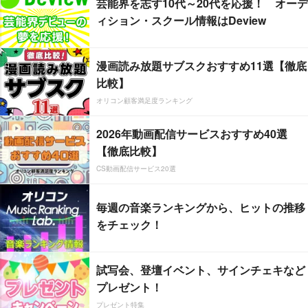
芸能界を志す10代～20代を応援！ オーデ
ィション・スクール情報はDeview
漫画読み放題サブスクおすすめ11選【徹底
比較】
オリコン顧客満足度ランキング
2026年動画配信サービスおすすめ40選
【徹底比較】
CS動画配信サービス20選
毎週の音楽ランキングから、ヒットの推移
をチェック！
試写会、登壇イベント、サインチェキなど
プレゼント！
プレゼント特集