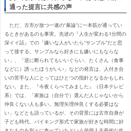
通った提言に共感の声
ただ、古市が放つ一連の“暴論”に一本筋が通ってい
るときがあるのも事実。先述の『人生が変わる1分間の
深イイ話』での「嫌いな人がいたら“サンプル”だと思
って接する。サンプルなら好きにも嫌いにもならな
い」、「逆に断られてもいいぐらい、たくさん（食事
などに）誘ったほうがいい」などの発言は、人付き合
いの苦手な人にとってはひとつの指針となるかもしれ
ない。また、『今夜くらべてみました』（日本テレビ
系）では、「家族は（自分で）選んだ人じゃないから
仲良くない人も多い。無理矢理仲良くする必要はな
い」などとも語っているが、その背景には古市自身が
子ども時代、バイキング形式で家族が好きな時間に好
きなものを別々に食べていたという超個人主義的な生