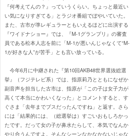
『何考えてんの？』っていうくらい。ちょっと最近い
い気になりすぎてる」とラジオ番組でぼやいていた。
また、古市が準レギュラーともいえるほどに出演する
『ワイドナショー』では、『M‐1グランプリ』の審査
員である松本人志を前に「M‐1が悪いんじゃなくて“M‐
1が好きな人”が苦手」とも言い放っている。
今年6月に中継された『第10回AKB48世界選抜総選
挙』（フジテレビ系）では、指原莉乃とともになぜか
副音声を担当した古市は、指原が「この子は女子力が
高くて本当にかわいくなった」とコメントすると、す
ぐさま「去年までブスだったんですね」と返す。さら
には「結果的には、（総選挙は）すごいおもしろかっ
たです。だって女の子が鼻水たらして、本気でなんか
り合うんですよ。そんなシーンなかなかないじゃな