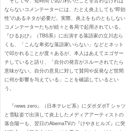
そして今、短時間で気の利いたことを言わなければ
ならないコメンテーターには、たとえ炎上しても“即効
性”のあるネタが必要だ。実際、炎上をものともしない
コメンテーターたちが続々と各局で起用されている。
『ひるおび』（TBS系）に出演する落語家の立川志ら
くも、「こんな卑劣な落語家いらない」などとネット
で叩かれることが度々あるが、本人はあえてエゴサー
チしていると語り、「自分の発言がスルーされてたら
意味がない。自分の意見に対して賛同や反発など世間
に何か影響を与えている」ことを確認しているとい
う。
『news zero』（日本テレビ系）にダボダボT シャツ
と雪駄姿で出演して炎上したメディアアーティストの
落合陽一も、翌日のAbemaTVの『けやきヒルズ』に突