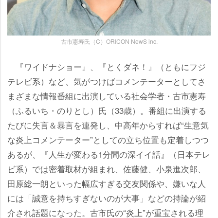
古市憲寿氏（C）ORICON NewS inc.
『ワイドナショー』、『とくダネ！』（ともにフジ
テレビ系）など、気がつけばコメンテーターとしてさ
まざまな情報番組に出演している社会学者・古市憲寿
（ふるいち・のりとし）氏（33歳）。番組に出演する
たびに失言＆暴言を連発し、中高年からすれば“生意気
な炎上コメンテーター”としての立ち位置も定着しつつ
あるが、『人生が変わる1分間の深イイ話』（日本テレ
ビ系）では密着取材が組まれ、佐藤健、小泉進次郎、
田原総一朗といった幅広すぎる交友関係や、嫌いな人
には「誠意を持ちすぎないのが大事」などの持論が紹
介され話題になった。古市氏の“炎上”が重宝される理