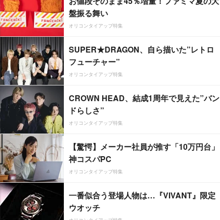
お値段そのまま45％増量！ファミマ夏の大
盤振る舞い
オリコンタイアップ特集
SUPER★DRAGON、自ら描いた”レトロ
フューチャー”
オリコンタイアップ特集
CROWN HEAD、結成1周年で見えた”バン
ドらしさ”
オリコンタイアップ特集
【驚愕】メーカー社員が推す「10万円台」
神コスパPC
オリコンタイアップ特集
一番似合う登場人物は…『VIVANT』限定
ウオッチ