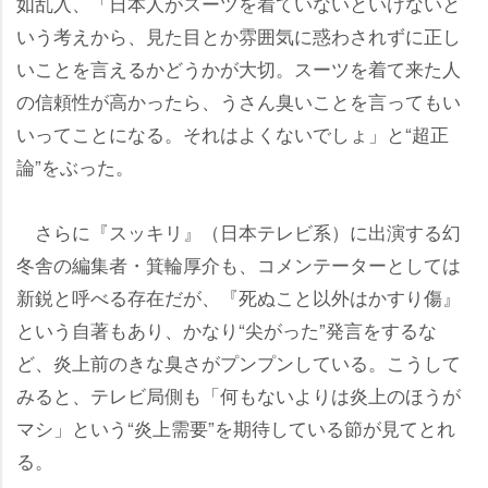
如乱入、「日本人がスーツを着ていないといけないと
いう考えから、見た目とか雰囲気に惑わされずに正し
いことを言えるかどうかが大切。スーツを着て来た人
の信頼性が高かったら、うさん臭いことを言ってもい
いってことになる。それはよくないでしょ」と“超正
論”をぶった。
さらに『スッキリ』（日本テレビ系）に出演する幻
冬舎の編集者・箕輪厚介も、コメンテーターとしては
新鋭と呼べる存在だが、『死ぬこと以外はかすり傷』
という自著もあり、かなり“尖がった”発言をするな
ど、炎上前のきな臭さがプンプンしている。こうして
みると、テレビ局側も「何もないよりは炎上のほうが
マシ」という“炎上需要”を期待している節が見てとれ
る。