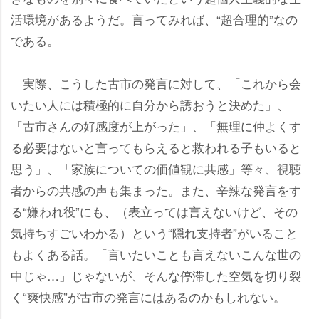
活環境があるようだ。言ってみれば、“超合理的”なの
である。
実際、こうした古市の発言に対して、「これから会
いたい人には積極的に自分から誘おうと決めた」、
「古市さんの好感度が上がった」、「無理に仲よくす
る必要はないと言ってもらえると救われる子もいると
思う」、「家族についての価値観に共感」等々、視聴
者からの共感の声も集まった。また、辛辣な発言をす
る“嫌われ役”にも、（表立っては言えないけど、その
気持ちすごいわかる）という“隠れ支持者”がいること
もよくある話。「言いたいことも言えないこんな世の
中じゃ…」じゃないが、そんな停滞した空気を切り裂
く“爽快感”が古市の発言にはあるのかもしれない。