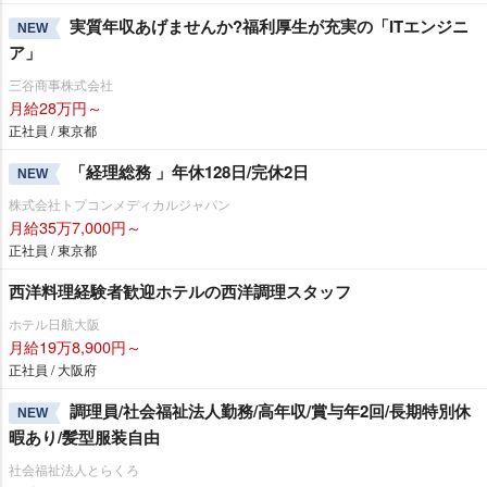
実質年収あげませんか?福利厚生が充実の「ITエンジニ
NEW
ア」
三谷商事株式会社
月給28万円～
正社員 / 東京都
「経理総務 」年休128日/完休2日
NEW
株式会社トプコンメディカルジャパン
月給35万7,000円～
正社員 / 東京都
西洋料理経験者歓迎ホテルの西洋調理スタッフ
ホテル日航大阪
月給19万8,900円～
正社員 / 大阪府
調理員/社会福祉法人勤務/高年収/賞与年2回/長期特別休
NEW
暇あり/髪型服装自由
社会福祉法人とらくろ