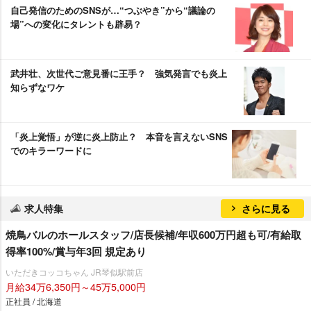
自己発信のためのSNSが…“つぶやき”から“議論の
場”への変化にタレントも辟易？
武井壮、次世代ご意見番に王手？ 強気発言でも炎上
知らずなワケ
「炎上覚悟」が逆に炎上防止？ 本音を言えないSNS
でのキラーワードに
求人特集
さらに見る
焼鳥バルのホールスタッフ/店長候補/年収600万円超も可/有給取
得率100%/賞与年3回 規定あり
いただきコッコちゃん JR琴似駅前店
月給34万6,350円～45万5,000円
正社員 / 北海道