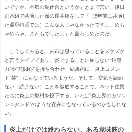
いですか。本気の泥仕合というか」とまで言い、後日
別番組で共演した嵐の櫻井翔をして「（5年前に共演し
た選挙特番では）こんな人じゃなかったですよ。めち
ゃめちゃ、まともでしたよ」と言わしめたのだ。
こうしてみると、古市は思っていることをズケズケ
と言うタイプであり、炎上することに屈しない“鈍感
力”や“無関心”を持ち合わせ、結果的に「炎上コメン
ト“芸”」にもなっているようだ。そして、空気を読め
ない（読まない）ことを徹底することで、ネット住民
たちに炎上の燃料を投下する、いわば“炎上界のガソリ
ンスタンド”のような存在にもなっているのかもしれな
い。
炎上だけでは終わらない、ある意味筋の