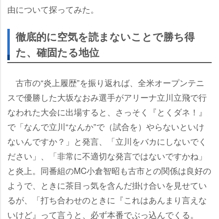
由について探ってみた。
徹底的に空気を読まないことで勝ち得
た、確固たる地位
古市の“炎上履歴”を振り返れば、全米オープンテニ
スで優勝した大坂なおみ選手がアリーナ立川立飛で行
なわれた大会に出場すると、さっそく『とくダネ！』
で「なんで立川“なんか”で（試合を）やらないといけ
ないんですか？」と発言、「立川をバカにしないでく
ださい」、「非常に不適切な発言ではないですかね」
と炎上。同番組のMC小倉智昭も古市との関係は良好の
ようで、ときに茶目っ気を含んだ掛け合いを見せてい
るが、「打ち合わせのときに『これはあんまり言えな
いけど』って言うと、必ず本番でぶっ込んでくる。