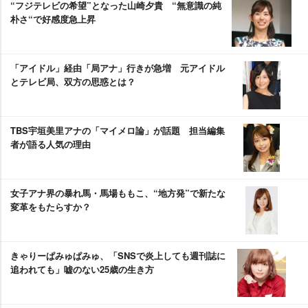
“フジテレビの希望”となった山崎夕貴 “無意識の純
朴さ“で好感度急上昇
「アイドル」経由「局アナ」行きが急増 元アイドル
とテレビ局、双方の思惑とは？
TBS宇垣美里アナの「マイメロ論」が話題 担当編集
者が語る人気の理由
女子アナ界の暴れ馬・馬場ももこ、“地方発”で新たな
変革をもたらすか？
きゃりーぱみゅぱみゅ、「SNSで炎上しても週刊誌に
追われても」嘘のない25歳の生き方