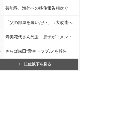
芸能界、海外への移住報告相次ぐ
「父の部屋を奪いたい」→大改造へ
寿美花代さん死去 息子がコメント
0
さらば森田“愛車トラブル”を報告
11位以下を見る