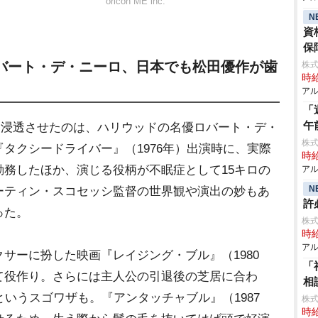
oricon ME inc.
N
資
保
ロバート・デ・ニーロ、日本でも松田優作が歯
株式
時給
アル
「
午
に浸透させたのは、ハリウッドの名優ロバート・デ・
株式
タクシードライバー』（1976年）出演時に、実際
時給
務したほか、演じる役柄が不眠症として15キロの
アル
N
ーティン・スコセッシ監督の世界観や演出の妙もあ
許
った。
株式
時給
アル
ーに扮した映画『レイジング・ブル』（1980
「
て役作り。さらには主人公の引退後の芝居に合わ
相
というスゴワザも。『アンタッチャブル』（1987
株式
時給