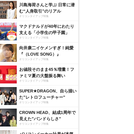
川島海荷さんと学ぶ 日常に潜
む“人身取引”のリアル
オリコンタイアップ特集
マクドナルドが40年にわたり
支える「小学生の甲子園」
オリコンタイアップ特集
向井康二イケメンすぎ！純愛
『（LOVE SONG）』
オリコンタイアップ特集
お値段そのまま45％増量！フ
ァミマ夏の大盤振る舞い
オリコンタイアップ特集
SUPER★DRAGON、自ら描い
た”レトロフューチャー”
オリコンタイアップ特集
CROWN HEAD、結成1周年で
見えた”バンドらしさ”
オリコンタイアップ特集