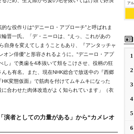
せるため、生え際から髪の毛を抜いてはげ頭で好演
アル
的な役作りは“デニーロ・アプローチ”と呼ばれま
衣輪晋一氏。「デ・ニーロは、“えっ、これがあの
見から自身を変えてしまうこともあり、『アンタッチャ
レオン俳優”と形容されるように。“デニーロ・アプ
1
べし』で奥歯を4本抜いて頬をこけさせ、役柄の狂
2
んも有名。また、現在NHK総合で放送中の『西郷
『HK変態仮面』で筋肉を付けてムキムキになった
3
役に合わせた肉体改造がよく知られています」（衣
4
5
「演者としての力量がある」から“カメレオ
6