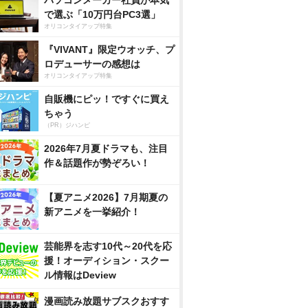
パソコンメーカー社員が本気
で選ぶ「10万円台PC3選」
オリコンタイアップ特集
『VIVANT』限定ウオッチ、プ
ロデューサーの感想は
オリコンタイアップ特集
自販機にピッ！ですぐに買え
ちゃう
（PR）ジハンピ
2026年7月夏ドラマも、注目
作＆話題作が勢ぞろい！
【夏アニメ2026】7月期夏の
新アニメを一挙紹介！
芸能界を志す10代～20代を応
援！オーディション・スクー
ル情報はDeview
漫画読み放題サブスクおすす