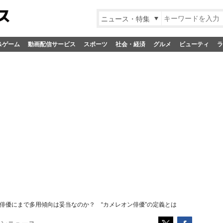
ニュース・特集
&ゲーム
動画配信サービス
スポーツ
社会・経済
グルメ
ビューティ
ラ
俳優にまで多用傾向は妥当なのか？ “カメレオン俳優”の定義とは