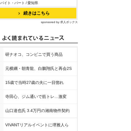
バイト・パート / 愛知県
続きはこちら
sponsored by 求人ボックス
研ナオコ、コンビニで買う商品
元横綱・朝青龍、白鵬翔氏と再会2S
15歳で当時27歳の夫に一目惚れ
寺田心、ジム通いで筋トレ…激変
山口達也氏 3.4万円の湘南物件契約
VIVANTリアルイベントに堺雅人ら