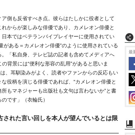
ア側も反省すべき点。彼らはたしかに役者として
これからが楽しみな俳優であり、カメレオン俳優と
。日本ではベテランバイプレイヤーに使用されてい
量がある＝カメレオン俳優”のように使用されている
最
る。「私自身、テレビ誌の記者も含めてメディアへ
この背景には“便利な形容の乱用”があると思いま
ドは、耳馴染みがよく、読者やファンからの反応もい
々な役柄を演じる俳優であれば、“カメレオン俳優と
務所もマネジャーも出版社も文句は言わないか”と書
るのです」（衣輪氏）
古された言い回しを本人が望んでいるとは限