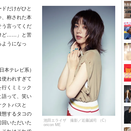
ードだけがひと
今、称された本
そう言ってくだ
けど……」と苦
るようになっ
（日本テレビ系）
は使われすぎて
を行くミミック
と語って、笑い
オクトパスと
擬態するタコの
池田エライザ 撮影／近藤誠司 （C）
前回いただいた
oricon ME