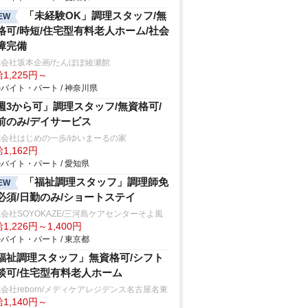
「未経験OK」調理スタッフ/無
EW
格可/時短/住宅型有料老人ホーム/社会
障完備
会社坂本企画/たんぽぽ綾瀬館
1,225円～
バイト・パート / 神奈川県
週3から可」調理スタッフ/無資格可/
前のみ/デイサービス
会社はじめの一歩/ゆいまーるの家
1,162円
バイト・パート / 愛知県
「福祉調理スタッフ」調理師免
EW
必須/日勤のみ/ショートステイ
会社SOYOKAZE/三河島ケアセンターそよ風
1,226円～1,400円
バイト・パート / 東京都
福祉調理スタッフ」無資格可/シフト
談可/住宅型有料老人ホーム
会社reborn/メディケアレジデンス名古屋名東
1,140円～