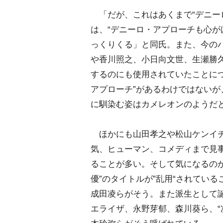
「だが、これはあくまで“デニー
は、“デニーロ・アプローチも心が
っくりくる」と同氏。また、今の
香川照之、小日向文世、生瀬勝久
するのにも使用されていたことに
アプローチ”があるわけではない
に馴染む姿はカメレオンのようだ
ほかにも山田孝之や松山ケンイチ
気、ヒューマン、コメディまで見
ることが多い。そして気になるのが
優”のタイトルが”乱用“されてい
成田凌らがそう。また派生として誕
エライザ、永野芽郁、森川葵ら、“