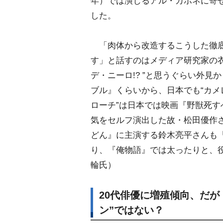
年）では演じるアル・カポネに寄
した。
「肉体から改造するこうした徹底
す」と話すのはメディア研究家の
デ・ニーロ!? ”と思うぐらい外
ブル』くらいから、日本でも“カメ
ローチ”は日本では映画『野獣死す
気をセルフ演出した故・松田優作さ
どん』に主演する鈴木亮平さんも
り、『俺物語』では太ったりと、
輪氏）
20代俳優に増殖傾向、だが
ン”ではない？