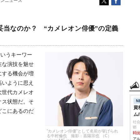
コンニュース
妥当なのか？ “カメレオン俳優”の定義
というキーワー
在な演技を魅せ
にする機会が増
高いように思え
次世代カメレオ
N
オス状態だ。そ
資
どこにあるのだ
ム
社会
郷
”カメレオン俳優”として名前が挙げられ
時給
る中村倫也 撮影：嘉陽宗也 （C）
アル