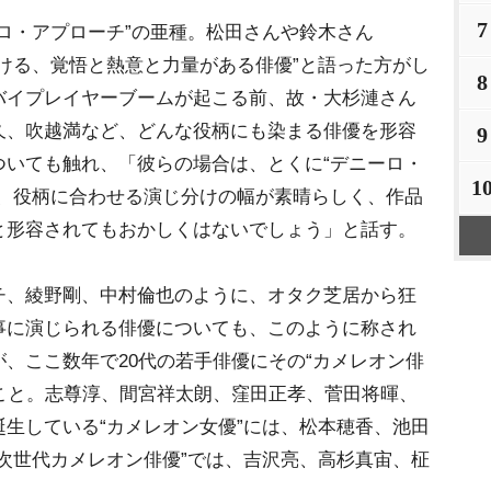
7
ロ・アプローチ”の亜種。松田さんや鈴木さん
ける、覚悟と熱意と力量がある俳優”と語った方がし
8
バイプレイヤーブームが起こる前、故・大杉漣さん
、吹越満など、どんな役柄にも染まる俳優を形容
9
ついても触れ、「彼らの場合は、とくに“デニーロ・
1
が、役柄に合わせる演じ分けの幅が素晴らしく、作品
と形容されてもおかしくはないでしょう」と話す。
、綾野剛、中村倫也のように、オタク芝居から狂
事に演じられる俳優についても、このように称され
、ここ数年で20代の若手俳優にその“カメレオン俳
ること。志尊淳、間宮祥太朗、窪田正孝、菅田将暉、
生している“カメレオン女優”には、松本穂香、池田
次世代カメレオン俳優”では、吉沢亮、高杉真宙、柾