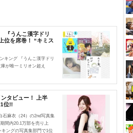
グ】 『うんこ漢字ドリ
上位を席巻！ “キミス
ランキング 『うんこ漢字ドリ
文庫が唯一ミリオン超え
インタビュー！ 上半
位!!
石麻衣（24）の2nd写真集
間内20.1万部を売り上
ランキングの写真集部門で1位