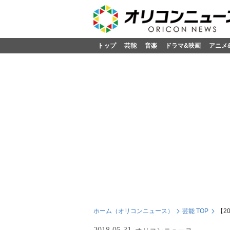
トップ
芸能
音楽
ドラマ&映画
アニメ
ホーム（オリコンニュース）
芸能 TOP
【2
2018-05-31