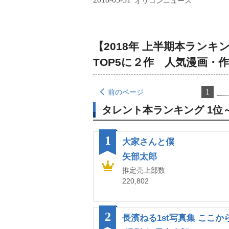
オリコンニュース
【2018年 上半期本ラン
TOP5に２作 人気漫画・
1
前のページ
タレント本ランキング 1位～
1
大家さんと僕
矢部太郎
推定売上部数
220,802
2
長濱ねる1st写真集 ここか