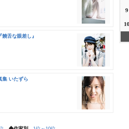
9
1
集『饒舌な眼差し』
写真集 いたずら
0位
◆作家別
1位～10位