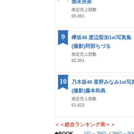
堀未央奈
推定売上部数
65,061
9
欅坂46 渡辺梨加1st写真
(撮影)阿部ちづる
推定売上部数
62,351
10
乃木坂46 星野みなみ1st
(撮影)藤本和典
推定売上部数
61,622
＜＜総合ランキング表＞＞
◆BOOK
1位～25位
／
26位～5