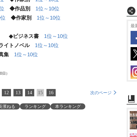
0位
◆作品別
1位～10位
0位
◆作家別
1位～10位
最
◆ビジネス書
1位～10位
ライトノベル
1位～10位
真集
1位～10位
20日）
12
13
14
15
16
次のページ
長濱ねる
ランキング
本ランキング