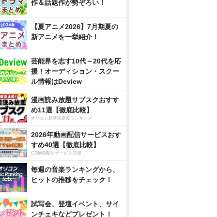
作＆話題作が勢ぞろい！
【夏アニメ2026】7月期夏の
新アニメを一挙紹介！
芸能界を志す10代～20代を応
援！オーディション・スクー
ル情報はDeview
漫画読み放題サブスクおすす
め11選【徹底比較】
オリコン顧客満足度ランキング
2026年動画配信サービスおす
すめ40選【徹底比較】
CS動画配信サービス20選
毎週の音楽ランキングから、
ヒットの推移をチェック！
試写会、登壇イベント、サイ
ンチェキなどプレゼント！