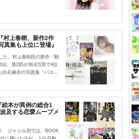
グ『村上春樹、新作2作
ト写真集も上位に登場』
定した。村上春樹氏の新作『騎
1位、第2部が38.8万部で4位
白石麻衣の写真集『パス...
『絵本が異例の総合1
も波及する恋愛ムーブメ
！ ジャンル別では、BOOK
1位に輝いたほか、上位不動