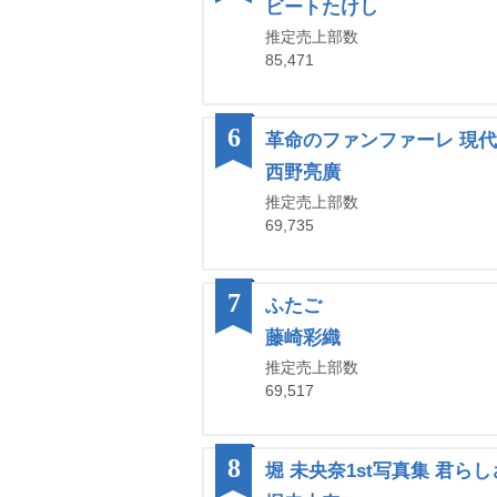
ビートたけし
推定売上部数
85,471
6
革命のファンファーレ 現
西野亮廣
推定売上部数
69,735
7
ふたご
藤崎彩織
推定売上部数
69,517
8
堀 未央奈1st写真集 君らし