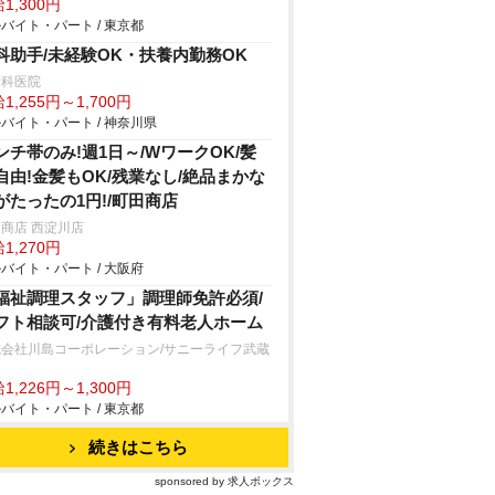
1,300円
バイト・パート / 東京都
科助手/未経験OK・扶養内勤務OK
歯科医院
1,255円～1,700円
バイト・パート / 神奈川県
ンチ帯のみ!週1日～/WワークOK/髪
自由!金髪もOK/残業なし/絶品まかな
がたったの1円!/町田商店
商店 西淀川店
1,270円
バイト・パート / 大阪府
福祉調理スタッフ」調理師免許必須/
フト相談可/介護付き有料老人ホーム
式会社川島コーポレーション/サニーライフ武蔵
山
1,226円～1,300円
バイト・パート / 東京都
続きはこちら
sponsored by 求人ボックス