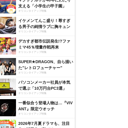
マクドナルドが40年にわたり
支える「小学生の甲子園」
オリコンタイアップ特集
イケメンてんこ盛り！尊すぎ
る男子の純情ラブに胸キュン
オリコンタイアップ特集
デカすぎ都市伝説発生!?ファ
ミマ45％増量作戦再来
オリコンタイアップ特集
SUPER★DRAGON、自ら描い
た”レトロフューチャー”
オリコンタイアップ特集
パソコンメーカー社員が本気
で選ぶ「10万円台PC3選」
オリコンタイアップ特集
一番似合う登場人物は…『VIV
ANT』限定ウオッチ
オリコンタイアップ特集
2026年7月夏ドラマも、注目