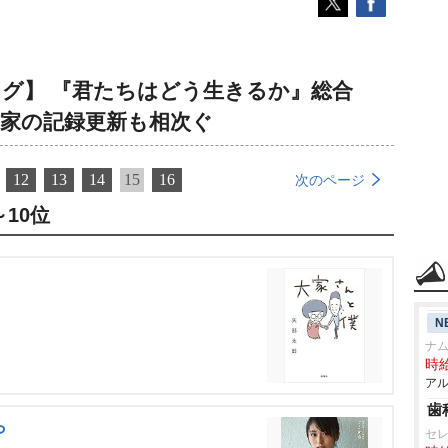
キング】 『君たちはどう生きるか』総合
作家の記録更新も相次ぐ
12
13
14
15
16
次のページ
10位
N
ナ
時給
アル
歯
ら
セ