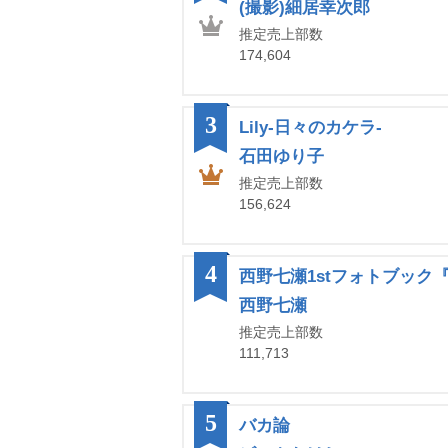
(撮影)細居幸次郎
推定売上部数
174,604
3
Lily-日々のカケラ-
石田ゆり子
推定売上部数
156,624
4
西野七瀬1stフォトブック
西野七瀬
推定売上部数
111,713
5
バカ論