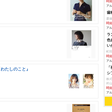
時給
アル
歯
慶
時給
アル
ラ
色
い
町田
時給
アル
「
『わたしのこと』
シ
株
村
時給
アル