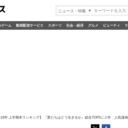
ニュース・特集
&ゲーム
動画配信サービス
スポーツ
社会・経済
グルメ
ビューティ
ラ
018年 上半期本ランキング】 『君たちはどう生きるか』総合TOP5に２作 人気