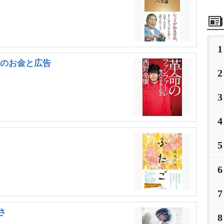
1
代のお金と広告
2
3
4
5
6
7
さ
8