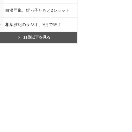
白濱亜嵐、姪っ子たちと2ショット
0
相葉雅紀のラジオ、9月で終了
11位以下を見る