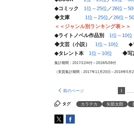
◆コミック
1位～25位
／
26位～5
◆文庫
1位～25位
／
26位～5
＜＜ジャンル別ランキング表＞＞
◆ライトノベル作品別
1位～10位
◆文芸（小説）
1位～10位
◆
◆タレント本
1位～10位
◆写
集計期間：2017/12/4付～2018/5/28付
（実質集計期間：2017年11月20日～2018年5月
1
前のページ
タグ
カラテカ
矢部太郎