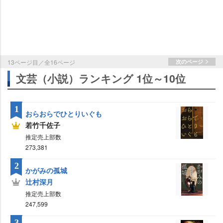
13ページ目／全16ページ
次のページ
文芸（小説）ランキング 1位～10位
1
おらおらでひとりいぐも
若竹千佐子
推定売上部数
273,381
2
かがみの孤城
辻村深月
推定売上部数
247,599
3