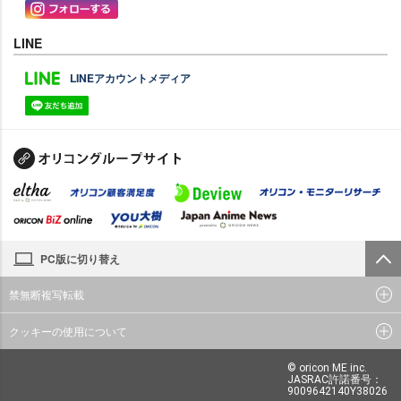
LINE
LINEアカウントメディア
PC版に切り替え
禁無断複写転載
クッキーの使用について
© oricon ME inc.
JASRAC許諾番号：
9009642140Y38026