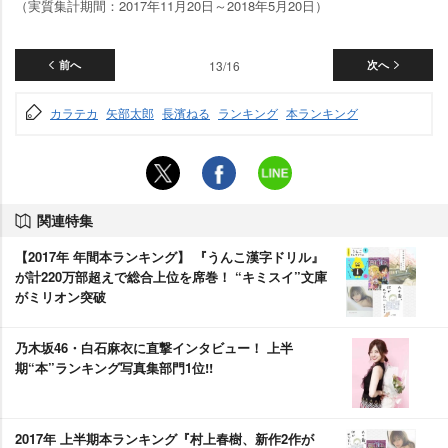
（実質集計期間：2017年11月20日～2018年5月20日）
前へ
13/16
次へ
カラテカ
矢部太郎
長濱ねる
ランキング
本ランキング
関連特集
【2017年 年間本ランキング】 『うんこ漢字ドリル』
が計220万部超えで総合上位を席巻！ “キミスイ”文庫
がミリオン突破
乃木坂46・白石麻衣に直撃インタビュー！ 上半
期“本”ランキング写真集部門1位!!
2017年 上半期本ランキング『村上春樹、新作2作が