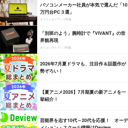
パソコンメーカー社員が本気で選んだ「10
万円台PC３選」
オリコンタイアップ特集
「別班のよう」腕時計で『VIVANT』の世
界観再現
オリコンタイアップ特集
2026年7月夏ドラマも、注目作＆話題作が
勢ぞろい！
【夏アニメ2026】7月期夏の新アニメを一
挙紹介！
芸能界を志す10代～20代を応援！ オーデ
ィション・スクール情報はDeview