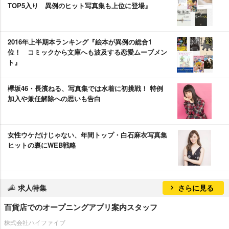
TOP5入り 異例のヒット写真集も上位に登場』
2016年上半期本ランキング『絵本が異例の総合1
位！ コミックから文庫へも波及する恋愛ムーブメン
ト』
欅坂46・長濱ねる、写真集では水着に初挑戦！ 特例
加入や兼任解除への思いも告白
女性ウケだけじゃない、年間トップ・白石麻衣写真集
ヒットの裏にWEB戦略
求人特集
さらに見る
百貨店でのオープニングアプリ案内スタッフ
株式会社ハイファイブ