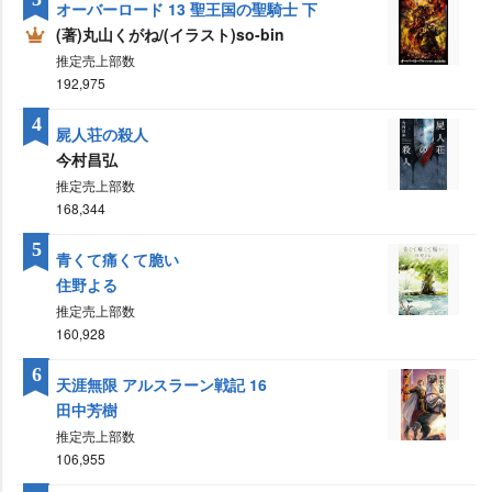
オーバーロード 13 聖王国の聖騎士 下
(著)丸山くがね/(イラスト)so-bin
推定売上部数
192,975
4
屍人荘の殺人
今村昌弘
推定売上部数
168,344
5
青くて痛くて脆い
住野よる
推定売上部数
160,928
6
天涯無限 アルスラーン戦記 16
田中芳樹
推定売上部数
106,955