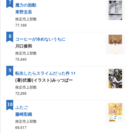
7
魔力の胎動
東野圭吾
推定売上部数
77,169
8
コーヒーが冷めないうちに
川口俊和
推定売上部数
75,440
9
転生したらスライムだった件 11
(著)伏瀬/(イラスト)みっつばー
推定売上部数
72,295
10
ふたご
藤崎彩織
推定売上部数
69,517