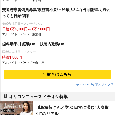
交通誘導警備員募集/履歴書不要/日給最大3.4万円可能/早く終わ
っても日給保障
株式会社新日本メンテナンス
日給1万4,000円～1万7,000円
アルバイト・パート / 東京都
歯科助手/未経験OK・扶養内勤務OK
医療法人社団マイスター
時給1,300円
アルバイト・パート / 神奈川県
続きはこちら
sponsored by 求人ボックス
オリコンニュース イチオシ特集
川島海荷さんと学ぶ 日常に潜む“人身取
引”のリアル