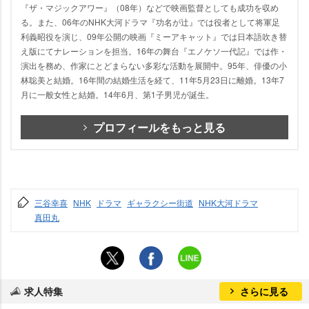
『ザ・マジックアワー』（08年）などで映画監督としても成功を収め
る。また、06年のNHK大河ドラマ『功名が辻』では役者として将軍足
利義昭役を演じ、09年公開の映画『ミーアキャット』では日本語吹き替
え版にてナレーションを担当。16年の舞台『エノケソ一代記』では作・
演出を務め、作家にとどまらない多彩な活動を展開中。95年、俳優の小
林聡美と結婚。16年間の結婚生活を経て、11年5月23日に離婚。13年7
月に一般女性と結婚。14年6月、第1子男児が誕生。
プロフィールをもっと見る
三谷幸喜
NHK
ドラマ
ギャラクシー街道
NHK大河ドラマ
真田丸
求人特集
さらに見る