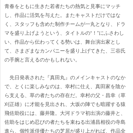
青春をともに生きた若者たちの熱気と見事にマッチ
し、作品に活気を与えた。またキャストだけではな
く、スタッフも含めた制作チームが一丸となり、ドラ
マを盛り上げようという、タイトルの“！”にふさわし
い、作品から伝わってくる勢いは、舞台演出家とし
て、さまざまなカンパニーを盛り上げてきた、三谷氏
の手腕と言えるのかもしれない。
先日発表された『真田丸』のメインキャストのなか
で、とくに楽しみなのは、幸村に仕え、真田家を陰か
ら支える、草の者たちの存在だ。幸村の父・昌幸（草
刈正雄）に才能を見出され、大坂の陣でも暗躍する猿
飛佐助役には、藤井隆。大河ドラマ初出演の藤井と、
佐助をはじめ忍びの者たちを束ねる出浦昌相役の寺島
進ら、個性派俳優たちの芝居が盛り上がれば、作品全