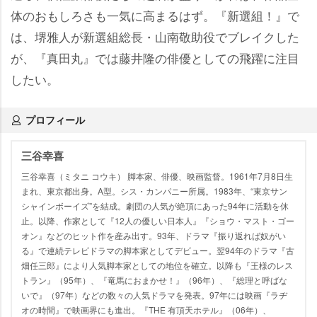
体のおもしろさも一気に高まるはず。『新選組！』で
は、堺雅人が新選組総長・山南敬助役でブレイクした
が、『真田丸』では藤井隆の俳優としての飛躍に注目
したい。
プロフィール
三谷幸喜
三谷幸喜（ミタニ コウキ） 脚本家、俳優、映画監督。1961年7月8日生
まれ、東京都出身。A型。シス・カンパニー所属。1983年、“東京サン
シャインボーイズ”を結成。劇団の人気が絶頂にあった94年に活動を休
止。以降、作家として『12人の優しい日本人』『ショウ・マスト・ゴー
オン』などのヒット作を産み出す。93年、ドラマ『振り返れば奴がい
る』で連続テレビドラマの脚本家としてデビュー。翌94年のドラマ『古
畑任三郎』により人気脚本家としての地位を確立。以降も『王様のレス
トラン』（95年）、『竜馬におまかせ！』（96年）、『総理と呼ばな
いで』（97年）などの数々の人気ドラマを発表。97年には映画『ラヂ
オの時間』で映画界にも進出。『THE 有頂天ホテル』（06年）、