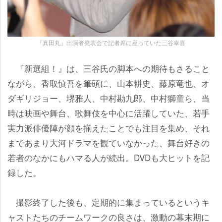
『真田丸』出演者発表会で記者席に座っていた三谷幸喜
『新選組！』は、三谷氏の脚本への期待もさること
ながら、香取慎吾を筆頭に、山本耕史、藤原竜也、オ
ダギリジョー、堺雅人、中村勘九郎、中村獅童ら、当
時は映画や舞台、歌舞伎を中心に活躍していた、若手
実力派俳優陣が顔を揃えたことでも注目を集め、それ
まであまり大河ドラマを観ていなかった、舞台好きの
若者のなかにもハマる人が続出。DVDも大ヒットを記
録した。
撮影終了した後も、定期的に集まっているというキ
ャストたちのチームワークの良さは、激動の幕末期に