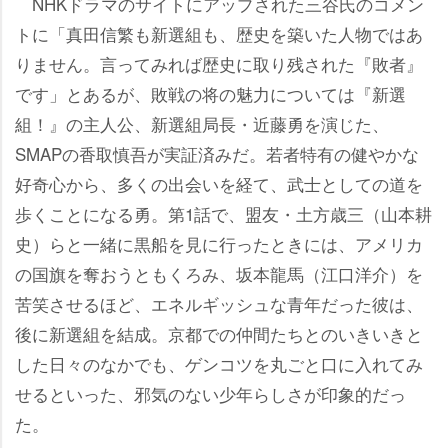
NHKドラマのサイトにアップされた三谷氏のコメン
トに「真田信繁も新選組も、歴史を築いた人物ではあ
りません。言ってみれば歴史に取り残された『敗者』
です」とあるが、敗戦の将の魅力については『新選
組！』の主人公、新選組局長・近藤勇を演じた、
SMAPの香取慎吾が実証済みだ。若者特有の健やかな
好奇心から、多くの出会いを経て、武士としての道を
歩くことになる勇。第1話で、盟友・土方歳三（山本耕
史）らと一緒に黒船を見に行ったときには、アメリカ
の国旗を奪おうともくろみ、坂本龍馬（江口洋介）を
苦笑させるほど、エネルギッシュな青年だった彼は、
後に新選組を結成。京都での仲間たちとのいきいきと
した日々のなかでも、ゲンコツを丸ごと口に入れてみ
せるといった、邪気のない少年らしさが印象的だっ
た。