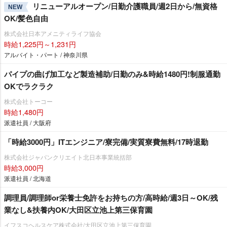
リニューアルオープン/日勤介護職員/週2日から/無資格
NEW
OK/髪色自由
株式会社日本アメニティライフ協会
時給1,225円～1,231円
アルバイト・パート / 神奈川県
パイプの曲げ加工など製造補助/日勤のみ&時給1480円!制服通勤
OKでラクラク
株式会社トーコー
時給1,480円
派遣社員 / 大阪府
「時給3000円」ITエンジニア/寮完備/実質寮費無料/17時退勤
株式会社ジャパンクリエイト北日本事業統括部
時給3,000円
派遣社員 / 北海道
調理員/調理師or栄養士免許をお持ちの方/高時給/週3日～OK/残
業なし&扶養内OK/大田区立池上第三保育園
イフスコヘルスケア株式会社/大田区立池上第三保育園