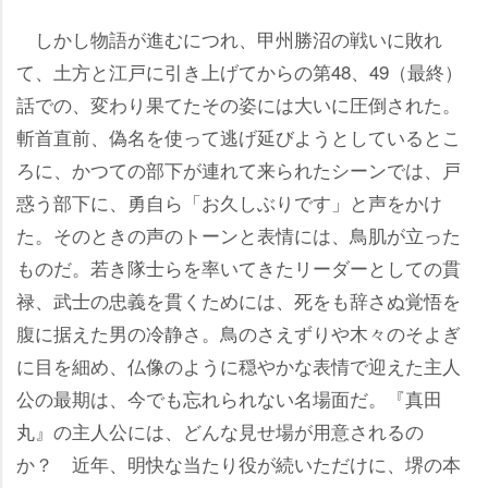
しかし物語が進むにつれ、甲州勝沼の戦いに敗れ
て、土方と江戸に引き上げてからの第48、49（最終）
話での、変わり果てたその姿には大いに圧倒された。
斬首直前、偽名を使って逃げ延びようとしているとこ
ろに、かつての部下が連れて来られたシーンでは、戸
惑う部下に、勇自ら「お久しぶりです」と声をかけ
た。そのときの声のトーンと表情には、鳥肌が立った
ものだ。若き隊士らを率いてきたリーダーとしての貫
禄、武士の忠義を貫くためには、死をも辞さぬ覚悟を
腹に据えた男の冷静さ。鳥のさえずりや木々のそよぎ
に目を細め、仏像のように穏やかな表情で迎えた主人
公の最期は、今でも忘れられない名場面だ。『真田
丸』の主人公には、どんな見せ場が用意されるの
か？ 近年、明快な当たり役が続いただけに、堺の本