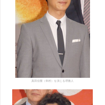
真田信繁（幸村）を演じる堺雅人