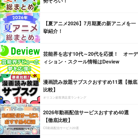
勢ぞろい！
【夏アニメ2026】7月期夏の新アニメを一
挙紹介！
芸能界を志す10代～20代を応援！ オーデ
ィション・スクール情報はDeview
漫画読み放題サブスクおすすめ11選【徹底
比較】
オリコン顧客満足度ランキング
2026年動画配信サービスおすすめ40選
【徹底比較】
CS動画配信サービス20選