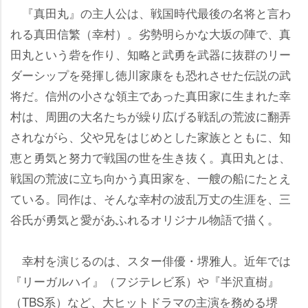
『真田丸』の主人公は、戦国時代最後の名将と言わ
れる真田信繁（幸村）。劣勢明らかな大坂の陣で、真
田丸という砦を作り、知略と武勇を武器に抜群のリー
ダーシップを発揮し徳川家康をも恐れさせた伝説の武
将だ。信州の小さな領主であった真田家に生まれた幸
村は、周囲の大名たちが繰り広げる戦乱の荒波に翻弄
されながら、父や兄をはじめとした家族とともに、知
恵と勇気と努力で戦国の世を生き抜く。真田丸とは、
戦国の荒波に立ち向かう真田家を、一艘の船にたとえ
ている。同作は、そんな幸村の波乱万丈の生涯を、三
谷氏が勇気と愛があふれるオリジナル物語で描く。
幸村を演じるのは、スター俳優・堺雅人。近年では
『リーガルハイ』（フジテレビ系）や『半沢直樹』
（TBS系）など、大ヒットドラマの主演を務める堺