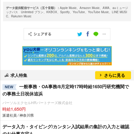
データ提供配信サービス（五十音順）：
Apple Music、Amazon Music、AWA、auミュージ
ックパス Unlimited プラン、KKBOX、Spotify、YouTube、YouTube Music、LINE MUSI
C、Rakuten Music
求人特集
さらに見る
一般事務・OA事務/8月定時17時時給1650円研究機関で
NEW
の事務土日祝休追浜
パーソルエクセルHRパートナーズ株式会社
時給1,650円
派遣社員 / 神奈川県
データ入力・タイピング/カンタン入試結果の集計の入力と確認
のお仕事在宅も