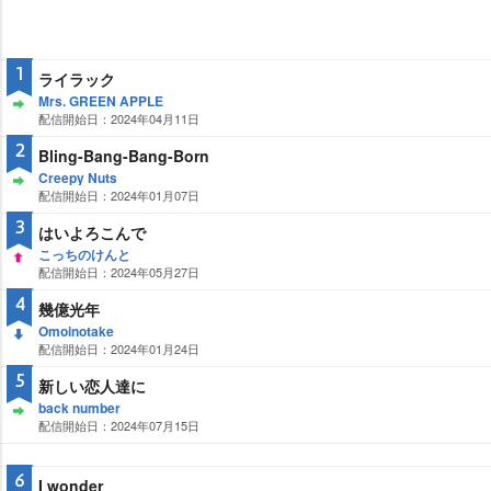
1
ライラック
Mrs. GREEN APPLE
配信開始日：2024年04月11日
ST
AY
2
Bling-Bang-Bang-Born
Creepy Nuts
配信開始日：2024年01月07日
ST
AY
3
はいよろこんで
こっちのけんと
配信開始日：2024年05月27日
UP
4
幾億光年
Omoinotake
配信開始日：2024年01月24日
DO
WN
5
新しい恋人達に
back number
配信開始日：2024年07月15日
ST
AY
6
I wonder