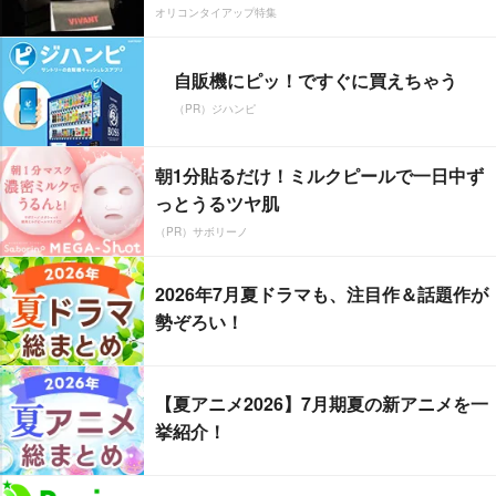
オリコンタイアップ特集
自販機にピッ！ですぐに買えちゃう
（PR）ジハンピ
朝1分貼るだけ！ミルクピールで一日中ず
っとうるツヤ肌
（PR）サボリーノ
2026年7月夏ドラマも、注目作＆話題作が
勢ぞろい！
【夏アニメ2026】7月期夏の新アニメを一
挙紹介！