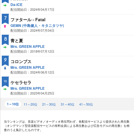
Da-iCE
配信開始日：2024年04月17日
ST
AY
7
ファタール - Fatal
GEMN (中島健人・キタニタツヤ)
配信開始日：2024年07月04日
UP
8
青と夏
Mrs. GREEN APPLE
配信開始日：2018年07月12日
ST
AY
9
コロンブス
Mrs. GREEN APPLE
配信開始日：2024年06月12日
DO
WN
ケセラセラ
10
Mrs. GREEN APPLE
配信開始日：2023年04月25日
ST
AY
1～10位
11～20位
21～30位
31～40位
41～50位
当ランキングは、音楽ビデオ／オーディオ再生問わず、各配信サービスより提供された再生数
（オンデマンド型音楽配信サービスの有料会員による再生数および広告モデルの再生数）を精
査のうえ集計したものです。