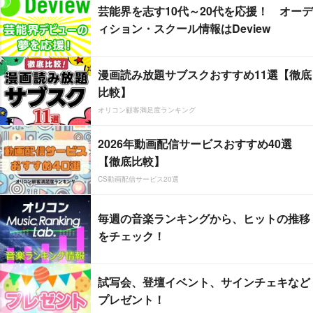
芸能界を志す10代～20代を応援！ オーデ
ィション・スクール情報はDeview
漫画読み放題サブスクおすすめ11選【徹底
比較】
オリコン顧客満足度ランキング
2026年動画配信サービスおすすめ40選
【徹底比較】
CS動画配信サービス20選
毎週の音楽ランキングから、ヒットの推移
をチェック！
試写会、登壇イベント、サインチェキなど
プレゼント！