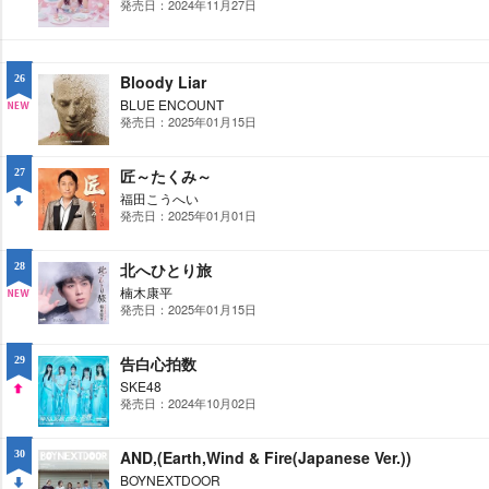
発売日：2024年11月27日
UP
Bloody Liar
26
BLUE ENCOUNT
発売日：2025年01月15日
NE
W
匠～たくみ～
27
福田こうへい
発売日：2025年01月01日
DO
WN
北へひとり旅
28
楠木康平
発売日：2025年01月15日
NE
W
告白心拍数
29
SKE48
発売日：2024年10月02日
UP
AND,(Earth,Wind & Fire(Japanese Ver.))
30
BOYNEXTDOOR