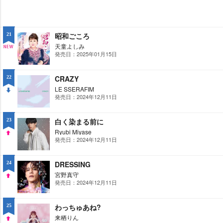
昭和ごころ
21
天童よしみ
発売日：2025年01月15日
NE
W
CRAZY
22
LE SSERAFIM
発売日：2024年12月11日
DO
WN
白く染まる前に
23
Ryubi Miyase
発売日：2024年12月11日
UP
DRESSING
24
宮野真守
発売日：2024年12月11日
UP
わっちゅあね?
25
来栖りん