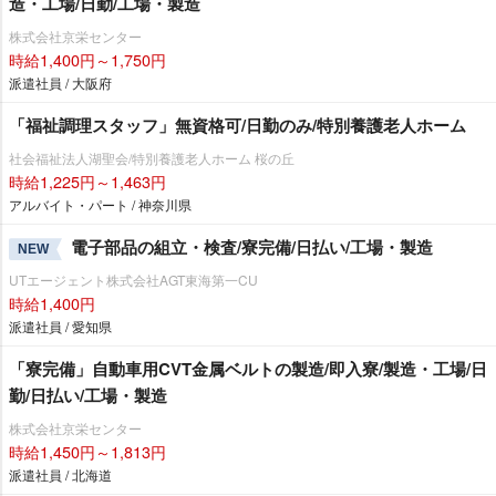
造・工場/日勤/工場・製造
株式会社京栄センター
時給1,400円～1,750円
派遣社員 / 大阪府
「福祉調理スタッフ」無資格可/日勤のみ/特別養護老人ホーム
社会福祉法人湖聖会/特別養護老人ホーム 桜の丘
時給1,225円～1,463円
アルバイト・パート / 神奈川県
電子部品の組立・検査/寮完備/日払い/工場・製造
NEW
UTエージェント株式会社AGT東海第一CU
時給1,400円
派遣社員 / 愛知県
「寮完備」自動車用CVT金属ベルトの製造/即入寮/製造・工場/日
勤/日払い/工場・製造
株式会社京栄センター
時給1,450円～1,813円
派遣社員 / 北海道