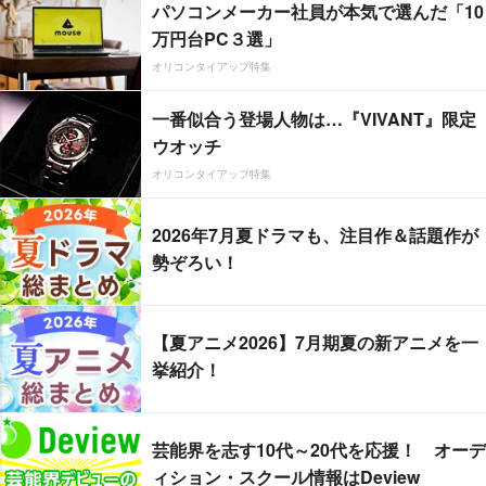
パソコンメーカー社員が本気で選んだ「10
万円台PC３選」
オリコンタイアップ特集
一番似合う登場人物は…『VIVANT』限定
ウオッチ
オリコンタイアップ特集
2026年7月夏ドラマも、注目作＆話題作が
勢ぞろい！
【夏アニメ2026】7月期夏の新アニメを一
挙紹介！
芸能界を志す10代～20代を応援！ オーデ
ィション・スクール情報はDeview