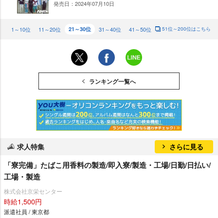
発売日：2024年07月10日
DO
WN
1～10位
11～20位
21～30位
31～40位
41～50位
51位～200位はこちら
ランキング一覧へ
求人特集
さらに見る
「寮完備」たばこ用香料の製造/即入寮/製造・工場/日勤/日払い/
工場・製造
株式会社京栄センター
時給1,500円
派遣社員 / 東京都