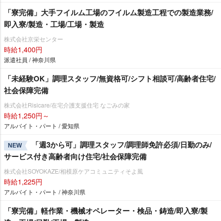
「寮完備」大手フイルム工場のフイルム製造工程での製造業務/
即入寮/製造・工場/工場・製造
株式会社京栄センター
時給1,400円
派遣社員 / 神奈川県
「未経験OK」調理スタッフ/無資格可/シフト相談可/高齢者住宅/
社会保障完備
株式会社Risicare/在宅介護支援住宅 なごみの家
時給1,250円～
アルバイト・パート / 愛知県
「週3から可」調理スタッフ/調理師免許必須/日勤のみ/
NEW
サービス付き高齢者向け住宅/社会保障完備
株式会社SOYOKAZE/相模原ケアコミュニティそよ風
時給1,225円
アルバイト・パート / 神奈川県
「寮完備」軽作業・機械オペレーター・検品・鋳造/即入寮/製