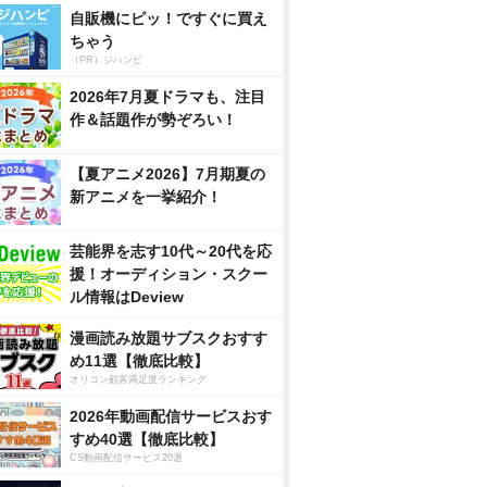
自販機にピッ！ですぐに買え
ちゃう
（PR）ジハンピ
2026年7月夏ドラマも、注目
作＆話題作が勢ぞろい！
【夏アニメ2026】7月期夏の
新アニメを一挙紹介！
芸能界を志す10代～20代を応
援！オーディション・スクー
ル情報はDeview
漫画読み放題サブスクおすす
め11選【徹底比較】
オリコン顧客満足度ランキング
2026年動画配信サービスおす
すめ40選【徹底比較】
CS動画配信サービス20選