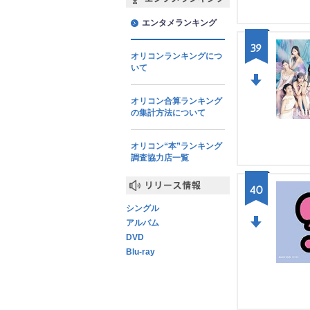
エンタメランキング
エンタメランキング
39
オリコンランキングにつ
いて
DO
オリコン合算ランキング
の集計方法について
WN
オリコン“本”ランキング
調査協力店一覧
40
リリース情報
シングル
アルバム
DVD
DO
Blu-ray
WN