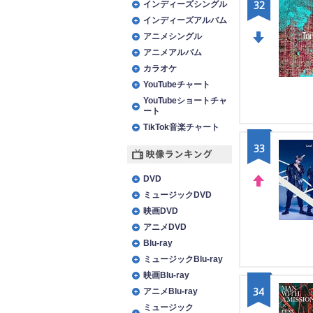
32
インディーズシングル
インディーズアルバム
アニメシングル
アニメアルバム
DO
カラオケ
WN
YouTubeチャート
YouTubeショートチャ
ート
TikTok音楽チャート
33
映像ランキング
DVD
ミュージックDVD
UP
映画DVD
アニメDVD
Blu-ray
ミュージックBlu-ray
映画Blu-ray
34
アニメBlu-ray
ミュージック