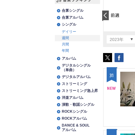
音楽ランキング
合算シングル
合算アルバム
前日
シングル
デイリー
週間
2023年
月間
年間
アルバム
デジタルシングル
（単曲）
31
デジタルアルバム
ストリーミング
ストリーミング急上昇
NE
洋楽アルバム
演歌・歌謡シングル
W
ROCKシングル
ROCKアルバム
DANCE & SOUL
アルバム