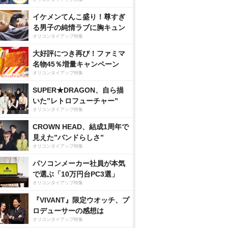
イケメンてんこ盛り！尊すぎ
る男子の純情ラブに胸キュン
オリコンタイアップ特集
大好評につき再び！ファミマ
名物45％増量キャンペーン
オリコンタイアップ特集
SUPER★DRAGON、自ら描
いた”レトロフューチャー”
オリコンタイアップ特集
CROWN HEAD、結成1周年で
見えた”バンドらしさ”
オリコンタイアップ特集
パソコンメーカー社員が本気
で選ぶ「10万円台PC3選」
オリコンタイアップ特集
『VIVANT』限定ウオッチ、プ
ロデューサーの感想は
オリコンタイアップ特集