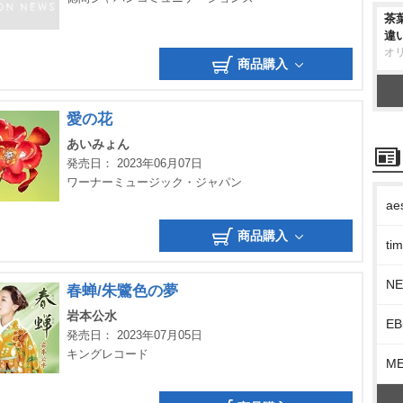
茶
違
オ
商品購入
愛の花
あいみょん
発売日： 2023年06月07日
ワーナーミュージック・ジャパン
ae
商品購入
t
N
春蝉/朱鷺色の夢
本公水
EB
発売日： 2023年07月05日
キングレコード
M