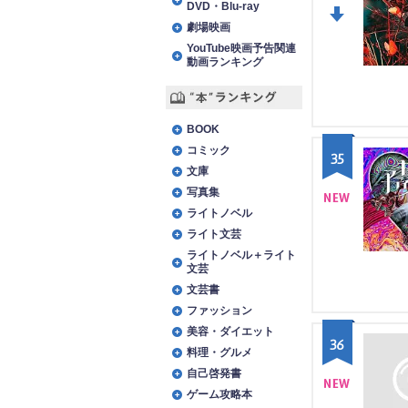
DVD・Blu-ray
劇場映画
DO
YouTube映画予告関連
動画ランキング
WN
“本”ランキング
BOOK
コミック
35
文庫
写真集
ライトノベル
NE
ライト文芸
W
ライトノベル＋ライト
文芸
文芸書
ファッション
美容・ダイエット
36
料理・グルメ
自己啓発書
ゲーム攻略本