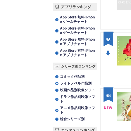
NE
W
アプリランキング
App Store 無料 iPhon
e ゲームチャート
App Store 有料 iPhon
e ゲームチャート
36
App Store 無料 iPhon
e アプリチャート
App Store 有料 iPhon
e アプリチャート
DO
WN
シリーズ別ランキング
コミック作品別
ライトノベル作品別
映画作品別映像ソフト
38
ドラマ作品別映像ソフ
ト
アニメ作品別映像ソフ
ト
NE
総合シリーズ別
W