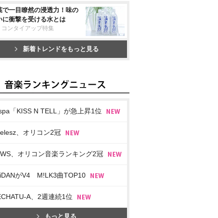
葉で一目瞭然の浸透力！味の
いに衝撃を受ける水とは
リコンタイアップ特集
新着トレンドをもっと見る
spa「KISS N TELL」が急上昇1位
imelesz、オリコン2冠
EWS、オリコン音楽ランキング2冠
iDANがV4 M!LK3曲TOP10
ECHATU-A、2週連続1位
もっと見る