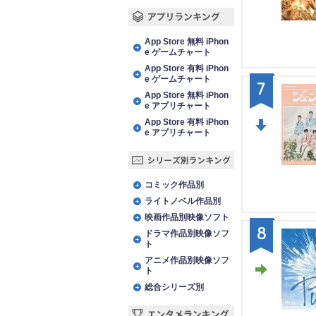
アプリランキング
App Store 無料 iPhon
e ゲームチャート
App Store 有料 iPhon
e ゲームチャート
7
App Store 無料 iPhon
e アプリチャート
App Store 有料 iPhon
e アプリチャート
DO
WN
シリーズ別ランキング
コミック作品別
ライトノベル作品別
映画作品別映像ソフト
8
ドラマ作品別映像ソフ
ト
アニメ作品別映像ソフ
ト
総合シリーズ別
STA
Y