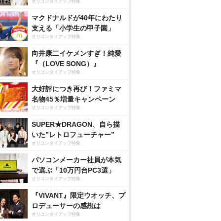
オリコンタイアップ特集
マクドナルドが40年にわたり
支える「小学生の甲子園」
オリコンタイアップ特集
向井康二イケメンすぎ！純愛
『（LOVE SONG）』
オリコンタイアップ特集
大好評につき再び！ファミマ
名物45％増量キャンペーン
オリコンタイアップ特集
SUPER★DRAGON、自ら描
いた”レトロフューチャー”
オリコンタイアップ特集
パソコンメーカー社員が本気
で選ぶ「10万円台PC3選」
オリコンタイアップ特集
『VIVANT』限定ウオッチ、プ
ロデューサーの感想は
オリコンタイアップ特集