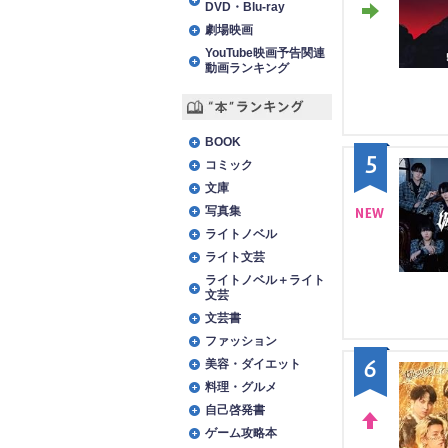
DVD・Blu-ray
劇場映画
STA
YouTube映画予告関連
Y
動画ランキング
“本”ランキング
BOOK
5
コミック
文庫
写真集
ライトノベル
NE
ライト文芸
W
ライトノベル＋ライト
文芸
文芸書
ファッション
6
美容・ダイエット
料理・グルメ
自己啓発書
ゲーム攻略本
UP