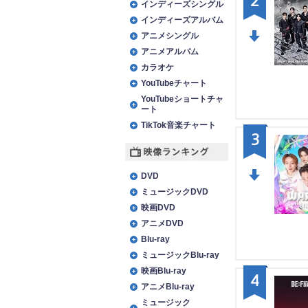
2
インディーズシングル
インディーズアルバム
アニメシングル
アニメアルバム
DO
カラオケ
WN
YouTubeチャート
YouTubeショートチャ
ート
TikTok音楽チャート
3
映像ランキング
DVD
ミュージックDVD
DO
映画DVD
WN
アニメDVD
Blu-ray
ミュージックBlu-ray
映画Blu-ray
4
アニメBlu-ray
ミュージック