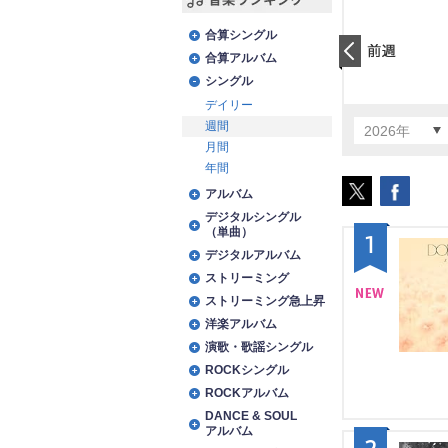
音楽ランキング
合算シングル
合算アルバム
前日
シングル
デイリー
週間
2026年
月間
年間
アルバム
デジタルシングル
（単曲）
1
デジタルアルバム
ストリーミング
ストリーミング急上昇
NE
洋楽アルバム
演歌・歌謡シングル
W
ROCKシングル
ROCKアルバム
DANCE & SOUL
アルバム