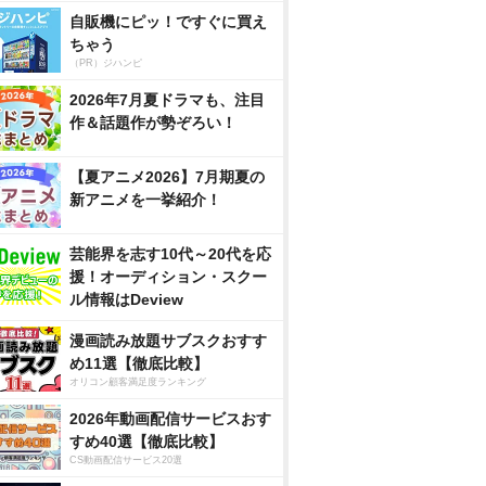
自販機にピッ！ですぐに買え
ちゃう
（PR）ジハンピ
2026年7月夏ドラマも、注目
作＆話題作が勢ぞろい！
【夏アニメ2026】7月期夏の
新アニメを一挙紹介！
芸能界を志す10代～20代を応
援！オーディション・スクー
ル情報はDeview
漫画読み放題サブスクおすす
め11選【徹底比較】
オリコン顧客満足度ランキング
2026年動画配信サービスおす
すめ40選【徹底比較】
CS動画配信サービス20選