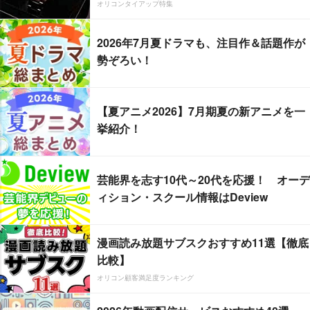
オリコンタイアップ特集
2026年7月夏ドラマも、注目作＆話題作が
勢ぞろい！
【夏アニメ2026】7月期夏の新アニメを一
挙紹介！
芸能界を志す10代～20代を応援！ オーデ
ィション・スクール情報はDeview
漫画読み放題サブスクおすすめ11選【徹底
比較】
オリコン顧客満足度ランキング