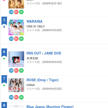
ー
ミ
リリース日：2026年02月18日
UP
ド
ン
グ
CD
ダ
ス
ウ
ト
5
WARAiNA
ン
リ
ロ
ー
ONE N’ ONLY
ー
ミ
リリース日：2026年04月29日
DO
ド
ン
グ
WN
CD
ダ
ス
ウ
ト
ン
リ
6
ロ
ー
IRIS OUT / JANE DOE
ー
ミ
米津玄師
ド
ン
グ
リリース日：2025年09月24日
ST
AY
CD
ダ
ス
ウ
ト
7
ROSE (Drop / Tiger)
ン
リ
ロ
ー
HANA
ー
ミ
リリース日：2025年04月23日
ST
ド
ン
グ
AY
CD
ダ
ス
ウ
ト
8
Blue Jeans (Burning Flower)
ン
リ