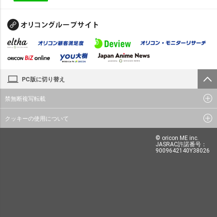
PC版に切り替え
禁無断複写転載
クッキーの使用について
© oricon ME inc.
JASRAC許諾番号：
9009642140Y38026