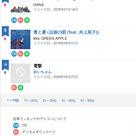
ロ
ー
HANA
ー
ミ
リリース日：2025年07月16日
UP
ド
ン
グ
CD
ダ
ス
ウ
ト
9
青と夏 (点描の唄 (feat. 井上苑子))
ン
リ
ロ
ー
Mrs. GREEN APPLE
ー
ミ
リリース日：2018年08月01日
UP
ド
ン
グ
CD
ダ
ス
ウ
ト
電撃
10
ン
リ
ロ
ー
めいちゃん
ー
ミ
リリース日：2026年04月27日
DO
ド
ン
グ
WN
ダ
ス
ウ
ト
1～10位
ン
リ
11～20位
21～30位
31～40位
41～50位
ロ
ー
ー
ミ
ド
ン
グ
合算ランキングのアイコンについて
…CD
…デジタルダウンロード