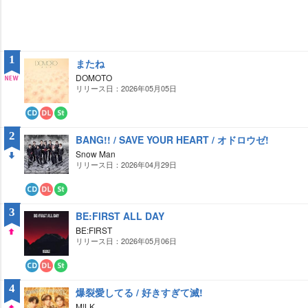
1
またね
DOMOTO
リリース日：2026年05月05日
NE
W
CD
ダ
ス
ウ
ト
2
BANG!! / SAVE YOUR HEART / オドロウゼ!
ン
リ
ロ
ー
Snow Man
ー
ミ
リリース日：2026年04月29日
DO
ド
ン
グ
WN
CD
ダ
ス
ウ
ト
3
BE:FIRST ALL DAY
ン
リ
ロ
ー
BE:FIRST
ー
ミ
リリース日：2026年05月06日
UP
ド
ン
グ
CD
ダ
ス
ウ
ト
4
爆裂愛してる / 好きすぎて滅!
ン
リ
ロ
ー
M!LK