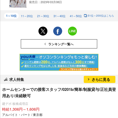
発売日：2023年03月08日
DO
WN
1～10位
11～20位
21～30位
31～40位
41～50位
51位～200位はこちら
ランキング一覧へ
求人特集
さらに見る
ホームセンターでの接客スタッフ/0201b/簡単/制服貸与/正社員登
用あり/未経験可
建デポ 板橋成増店
時給1,306円～1,606円
アルバイト・パート / 東京都