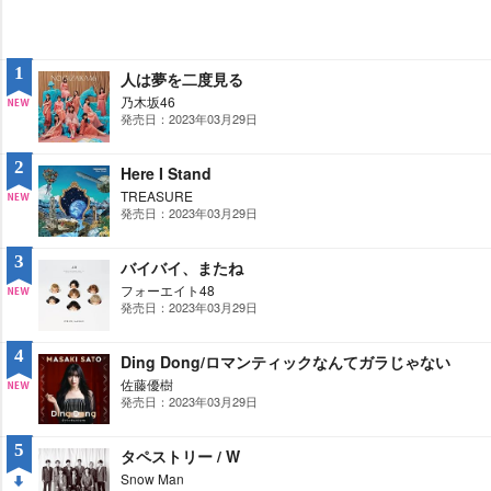
1
人は夢を二度見る
乃木坂46
発売日：2023年03月29日
NE
W
2
Here I Stand
TREASURE
発売日：2023年03月29日
NE
W
3
バイバイ、またね
フォーエイト48
発売日：2023年03月29日
NE
W
4
Ding Dong/ロマンティックなんてガラじゃない
佐藤優樹
発売日：2023年03月29日
NE
W
5
タペストリー / W
Snow Man