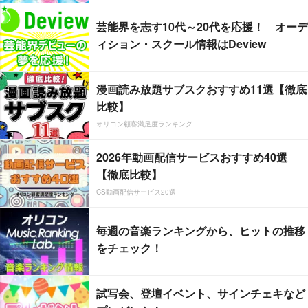
芸能界を志す10代～20代を応援！ オーデ
ィション・スクール情報はDeview
漫画読み放題サブスクおすすめ11選【徹底
比較】
オリコン顧客満足度ランキング
2026年動画配信サービスおすすめ40選
【徹底比較】
CS動画配信サービス20選
毎週の音楽ランキングから、ヒットの推移
をチェック！
試写会、登壇イベント、サインチェキなど