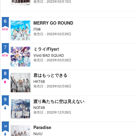
発売日：2023年03月15日
DO
WN
6
MERRY GO ROUND
円神
発売日：2023年03月29日
NE
W
7
ミライ/Flyer!
Vivid BAD SQUAD
発売日：2023年03月29日
NE
W
8
君はもっとできる
HKT48
発売日：2023年02月08日
UP
9
渡り鳥たちに空は見えない
NGT48
発売日：2022年12月28日
DO
WN
Paradise
10
NiziU