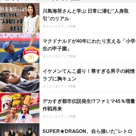
川島海荷さんと学ぶ 日常に潜む“人身取
引”のリアル
オリコンタイアップ特集
マクドナルドが40年にわたり支える「小学
生の甲子園」
オリコンタイアップ特集
イケメンてんこ盛り！尊すぎる男子の純情
ラブに胸キュン
オリコンタイアップ特集
デカすぎ都市伝説発生!?ファミマ45％増量
作戦再来
オリコンタイアップ特集
SUPER★DRAGON、自ら描いた”レトロ