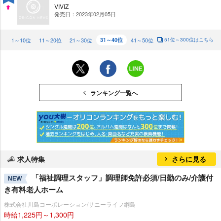
VIVIZ
発売日：2023年02月05日
UP
1～10位
11～20位
21～30位
31～40位
41～50位
51位～300位はこちら
ランキング一覧へ
求人特集
さらに見る
「福祉調理スタッフ」調理師免許必須/日勤のみ/介護付
NEW
き有料老人ホーム
株式会社川島コーポレーション/サニーライフ綱島
時給1,225円～1,300円