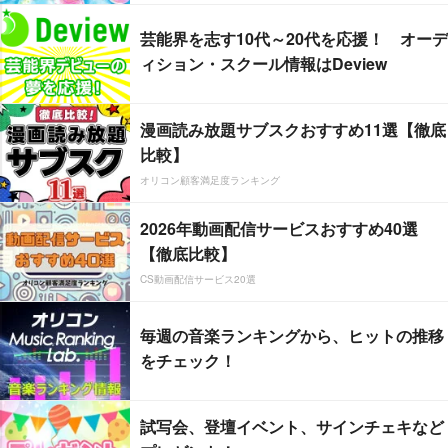
芸能界を志す10代～20代を応援！ オーデ
ィション・スクール情報はDeview
漫画読み放題サブスクおすすめ11選【徹底
比較】
オリコン顧客満足度ランキング
2026年動画配信サービスおすすめ40選
【徹底比較】
CS動画配信サービス20選
毎週の音楽ランキングから、ヒットの推移
をチェック！
試写会、登壇イベント、サインチェキなど