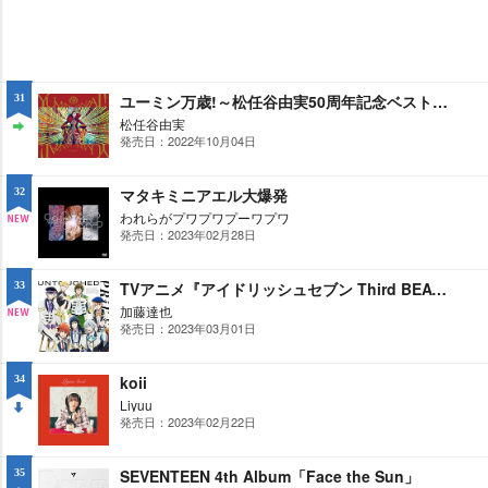
ユーミン万歳!～松任谷由実50周年記念ベストアルバム～
31
松任谷由実
発売日：2022年10月04日
ST
AY
マタキミニアエル大爆発
32
われらがプワプワプーワプワ
発売日：2023年02月28日
NE
W
TVアニメ『アイドリッシュセブン Third BEAT!』オリジナルサウンドトラック「UNTOUCHED PRiDE」
33
加藤達也
発売日：2023年03月01日
NE
W
koii
34
Liyuu
発売日：2023年02月22日
DO
WN
SEVENTEEN 4th Album「Face the Sun」
35