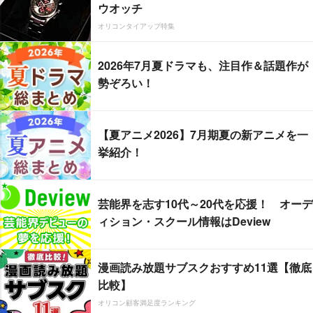
ウオッチ
オリコンタイアップ特集
2026年7月夏ドラマも、注目作＆話題作が
勢ぞろい！
【夏アニメ2026】7月期夏の新アニメを一
挙紹介！
芸能界を志す10代～20代を応援！ オーデ
ィション・スクール情報はDeview
漫画読み放題サブスクおすすめ11選【徹底
比較】
オリコン顧客満足度ランキング