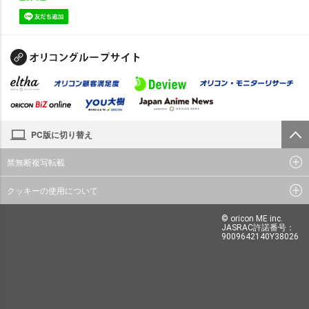
PC版に切り替え
禁無断複写転載
クッキーの使用について
© oricon ME inc.
JASRAC許諾番号：
9009642140Y38026