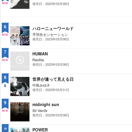
発売日：2023年03月08日
NE
W
6
ハローニューワールド
手羽先センセーション
発売日：2023年03月08日
NE
W
7
HUMAN
ReoNa
発売日：2023年03月08日
NE
W
8
世界が違って見える日
中島みゆき
発売日：2023年03月01日
DO
WN
9
midnight sun
Sir Vanity
発売日：2023年03月08日
NE
W
POWER
10