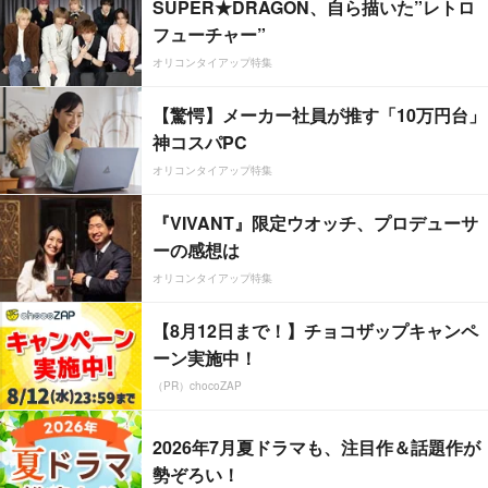
SUPER★DRAGON、自ら描いた”レトロ
フューチャー”
オリコンタイアップ特集
【驚愕】メーカー社員が推す「10万円台」
神コスパPC
オリコンタイアップ特集
『VIVANT』限定ウオッチ、プロデューサ
ーの感想は
オリコンタイアップ特集
【8月12日まで！】チョコザップキャンペ
ーン実施中！
（PR）chocoZAP
2026年7月夏ドラマも、注目作＆話題作が
勢ぞろい！