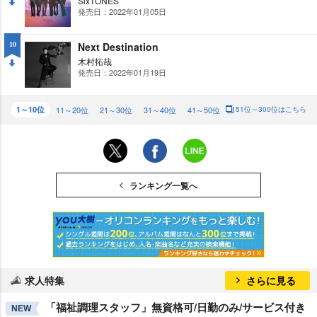
SixTONES
発売日：2022年01月05日
DO
WN
Next Destination
10
木村拓哉
発売日：2022年01月19日
DO
WN
1～10位
11～20位
21～30位
31～40位
41～50位
51位～300位はこちら
ランキング一覧へ
求人特集
さらに見る
「福祉調理スタッフ」無資格可/日勤のみ/サービス付き
NEW