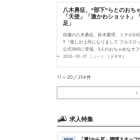
八木勇征、“部下”らとのおち
「天使」「激かわショット」「
足」
俳優の八木勇征、鈴木愛理、ミチが24
T『推しが上司になりまして フルスロット
公式SNSに登場。3人のおちゃめなオフシ
2025-10-27
ニュース
｜ドラマ｜
11～20／254
件
求人特集
「週1から可」調理スタッフ
NEW