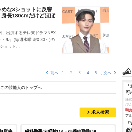
ゃめな3ショットに反響
身長180cmだけどほぼ
日、出演するテレ東ドラマNEX
ル』(毎週水曜 深0:30～)の
ョット...
1
2
3
4
5
前へ
次へ
「
この芸能人のトップへ
可
株式
び
時給
求人検索
アル
「
必
/無資格
歯科助手/未経験OK・扶養内勤務OK