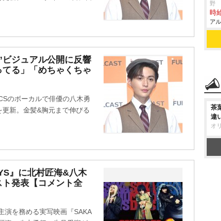
野
時給
アル
”ビジュアル公開に反響
ってる」「めちゃくちゃ
ICSのボーカルで俳優の八木勇
茶
ムを更新。金髪&胸元まで伸びる
違
オ
AYS』に北村匠海&八木
スト発表【コメント全
が主演を務める実写映画『SAKA