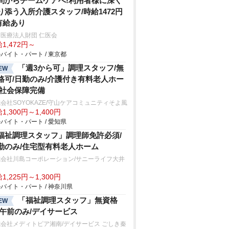
問からチームケアへ!利用者様に深く
り添う入所介護スタッフ/時給1472円
有給あり
医療法人財団 仁医会
1,472円～
バイト・パート / 東京都
「週3から可」調理スタッフ/無
EW
格可/日勤のみ/介護付き有料老人ホー
/社会保障完備
会社SOYOKAZE/守山ケアコミュニティそよ風
1,300円～1,400円
バイト・パート / 愛知県
福祉調理スタッフ」調理師免許必須/
勤のみ/住宅型有料老人ホーム
式会社川島コーポレーション/サニーライフ大井
田
1,225円～1,300円
バイト・パート / 神奈川県
「福祉調理スタッフ」無資格
EW
/午前のみ/デイサービス
会社メディトピア湘南/デイサービス ごしき秦