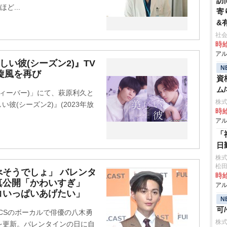
訪
ど...
寄
&
社会
時給
アル
い彼(シーズン2)』TV
N
”旋風を再び
資
ム
ティーバー)」にて、萩原利久と
株式
(シーズン2)』(2023年放
時給
アル
「
日
株
松
そうでしょ」 バレンタ
時給
真公開「かわいすぎ」
アル
コいっぱいあげたい」
N
可
ICSのボーカルで俳優の八木勇
株式
ムを更新。バレンタインの日に自