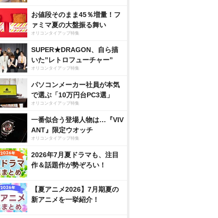
お値段そのまま45％増量！フ
ァミマ夏の大盤振る舞い
オリコンタイアップ特集
SUPER★DRAGON、自ら描
いた”レトロフューチャー”
オリコンタイアップ特集
パソコンメーカー社員が本気
で選ぶ「10万円台PC3選」
オリコンタイアップ特集
一番似合う登場人物は…『VIV
ANT』限定ウオッチ
オリコンタイアップ特集
2026年7月夏ドラマも、注目
作＆話題作が勢ぞろい！
【夏アニメ2026】7月期夏の
新アニメを一挙紹介！