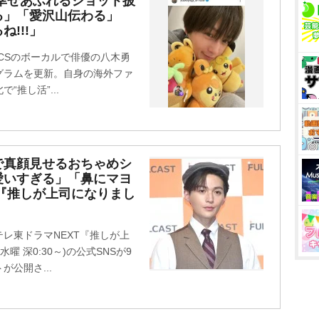
幸せあふれるショット披
る」「愛沢山伝わる」
!!!」
ICSのボーカルで俳優の八木勇
タグラムを更新。自身の海外ファ
推し活”...
で真顔見せるおちゃめシ
愛いすぎる」「鼻にマヨ
『推しが上司になりまし
レ東ドラマNEXT『推しが上
 深0:30～)の公式SNSが9
公開さ...