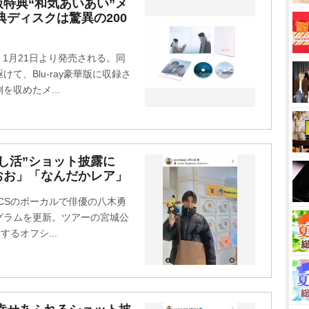
M
特典“和気あいあい”メ
典ディスクは驚異の200
u
t
e
が、1月21日より発売される。同
て、Blu-ray豪華版に収録さ
収めたメ...
し活”ショット披露に
おお」「なんだかレア」
ICSのボーカルで俳優の八木勇
タグラムを更新。ツアーの宮城公
るオフシ...