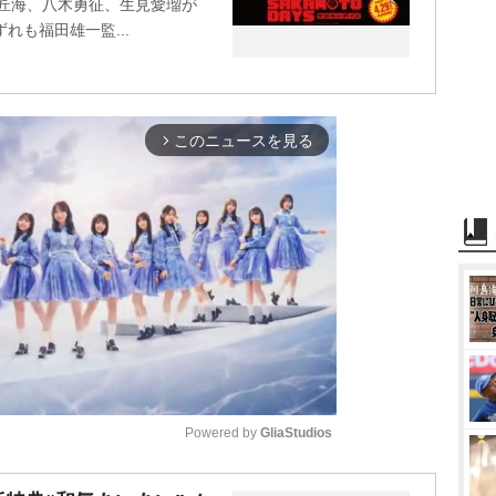
、北村匠海、八木勇征、生見愛瑠が
れも福田雄一監...
このニュースを見る
arrow_forward_ios
Powered by 
GliaStudios