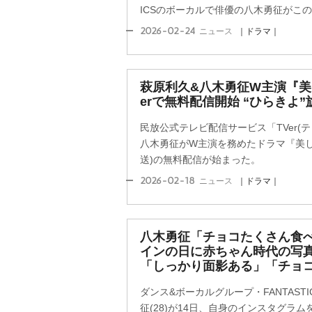
ICSのボーカルで俳優の八木勇征がこのほ
2026-02-24
ニュース
｜ドラマ｜
萩原利久&八木勇征W主演『美し
erで無料配信開始 “ひらきよ
民放公式テレビ配信サービス「TVer(
八木勇征がW主演を務めたドラマ『美しい彼
送)の無料配信が始まった。
2026-02-18
ニュース
｜ドラマ｜
八木勇征「チョコたくさん食べ
インの日に赤ちゃん時代の写
「しっかり面影ある」「チョ
ダンス&ボーカルグループ・FANTAST
征(28)が14日、自身のインスタグラ