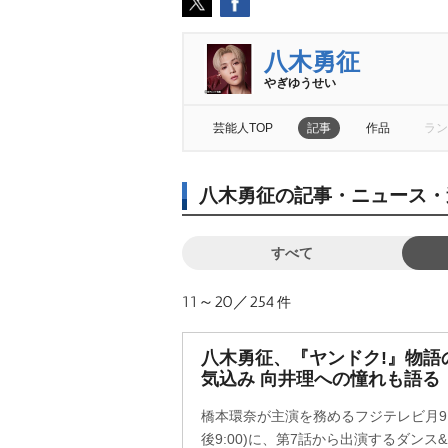
八木勇征
ぎゆうせい
芸能人TOP
記事
作品
ラン
八木勇征の記事・ニュース・
すべて
11～20／254
件
八木勇征、『ヤンドク!』物語
気込み 向井理への憧れも語る
橋本環奈が主演を務めるフジテレビ月9
後9:00)に、第7話から出演するダンス&