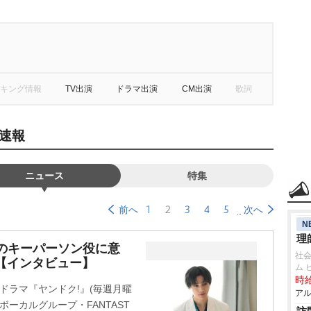
キング情報
TV出演
ドラマ出演
CM出演
歌詞
速報
ニュース
特集
1
2
3
4
5
前へ
次へ
N
理
のキーパーソン役に意
社
【インタビュー】
ム 
時給
ドラマ『ヤンドク!』(毎週月曜
アル
ボーカルグループ・FANTAST