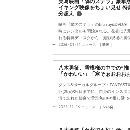
実写映画『隣のステラ』豪華版
イキング映像をちょい見せ 特
分超え
映画『隣のステラ』のBlu-ray&DVD
時にレンタルも開始される。発売に先駆け
れる特典ディスクから、撮影現場の裏側を
2026-01-14
ニュース
｜映画｜
八木勇征、雪模様の中での“推
「かわいい」「寒そぉおおお
ダンス&ボーカルグループ・FANTAST
征(28)が26日までに、自身のインス
演で訪れた仙台で雪景色の中“推し活”をす
2025-12-16
ニュース
｜SNS発｜