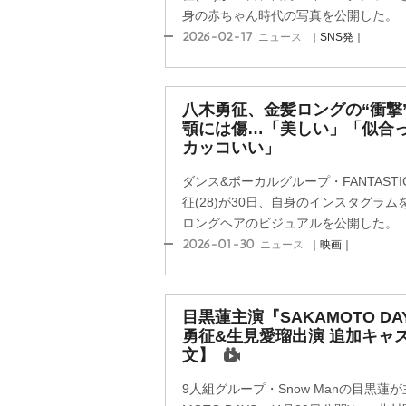
身の赤ちゃん時代の写真を公開した。
2026-02-17
ニュース
｜SNS発｜
八木勇征、金髪ロングの“衝撃
顎には傷…「美しい」「似合
カッコいい」
ダンス&ボーカルグループ・FANTAST
征(28)が30日、自身のインスタグラ
ロングヘアのビジュアルを公開した。
2026-01-30
ニュース
｜映画｜
目黒蓮主演『SAKAMOTO D
勇征&生見愛瑠出演 追加キャ
文】
9人組グループ・Snow Manの目黒蓮