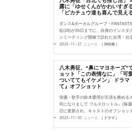
八木勇征「台北でも推し活」 
露に「ゆせくんがかわいすぎ
「ピカチュウ達も喜んで見えるね
ダンス&ボーカルグループ・FANTAST
征(28)が26日までに、自身のインス
ンミーティング開催で訪れた台湾・台北で“
2025-11-27
ニュース
｜SNS発｜
八木勇征、“鼻にマヨネーズ”
ョット「この表情なに」「可
ついててもイケメン」 ドラマ
て』オフショット
俳優・歌手の鈴木愛理が主演を務めるテ
司になりまして フルスロットル』(毎週水曜
日に更新され、キャストのオフショットが
2025-11-10
ニュース
｜ドラマ｜