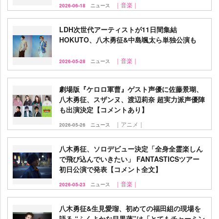
｜音楽｜
2026-06-18
ニュース
LDH次世代アーティストが11日間集結
HOKUTO、八木勇征&中島颯太ら単独公演も
｜音楽｜
2026-05-28
ニュース
劇場版『ケロロ軍曹』ゲスト声優に佐藤景瑚、
八木勇征、スザンヌ、渡辺莉奈 超実力派声優陣
も出演決定【コメントあり】
｜アニメ｜
2026-05-26
ニュース
八木勇征、ソロデビュー決定「全身全霊楽しん
で飛び込んでいきたい」 FANTASTICSツアー
初日公演で発表【コメント全文】
｜音楽｜
2026-05-23
ニュース
八木勇征&生見愛瑠、初めての福田組の現場を
語る “ふくよかな目黒蓮”は「とてもチャーミン