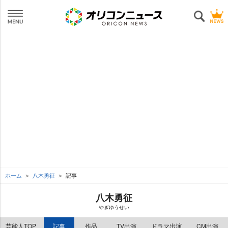
ホーム
八木勇征
記事
八木勇征
ぎゆうせい
芸能人TOP
記事
作品
TV出演
ドラマ出演
CM出演