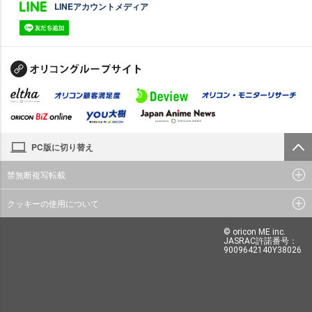
LINEアカウントメディア
PC版に切り替え
禁無断複写転載
クッキーの使用について
© oricon ME inc.
JASRAC許諾番号：
9009642140Y38026