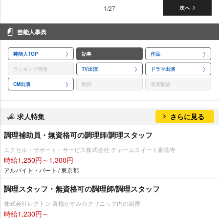
1/27
次へ
芸能人事典
芸能人TOP
記事
作品
ランキング情報
TV出演
ドラマ出演
CM出演
歌詞
音楽配信
求人特集
さらに見る
調理補助員・無資格可の調理師/調理スタッフ
エクセル・サポート・サービス株式会社 チャームスイート豪徳寺
時給1,250円～1,300円
アルバイト・パート / 東京都
調理スタッフ・無資格可の調理師/調理スタッフ
株式会社レクトン 青梅かすみ台クリニック内の厨房
時給1,230円～