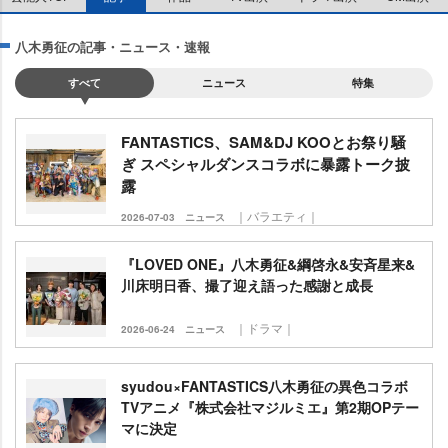
八木勇征の記事・ニュース・速報
すべて
ニュース
特集
FANTASTICS、SAM&DJ KOOとお祭り騒
ぎ スペシャルダンスコラボに暴露トーク披
露
｜バラエティ｜
2026-07-03
ニュース
『LOVED ONE』八木勇征&綱啓永&安斉星来&
川床明日香、撮了迎え語った感謝と成長
｜ドラマ｜
2026-06-24
ニュース
syudou×FANTASTICS八木勇征の異色コラボ
TVアニメ『株式会社マジルミエ』第2期OPテー
マに決定