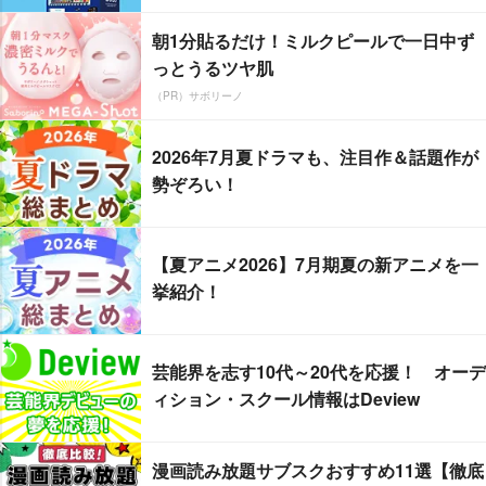
朝1分貼るだけ！ミルクピールで一日中ず
っとうるツヤ肌
（PR）サボリーノ
2026年7月夏ドラマも、注目作＆話題作が
勢ぞろい！
【夏アニメ2026】7月期夏の新アニメを一
挙紹介！
芸能界を志す10代～20代を応援！ オーデ
ィション・スクール情報はDeview
漫画読み放題サブスクおすすめ11選【徹底