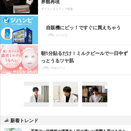
界観再現
オリコンタイアップ特集
自販機にピッ！ですぐに買えちゃう
（PR）ジハンピ
朝1分貼るだけ！ミルクピールで一日中ず
っとうるツヤ肌
（PR）サボリーノ
新着トレンド
茶葉で一目瞭然の浸透力！味の違いに衝撃を受ける水と