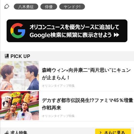
八木勇征
俳優
ヤンドク!
PICK UP
森崎ウィン×向井康二“両片思い”にキュン
が止まらん！
オリコンタイアップ特集
デカすぎ都市伝説発生!?ファミマ45％増量
作戦再来
オリコンタイアップ特集
求人特集
さらに見る