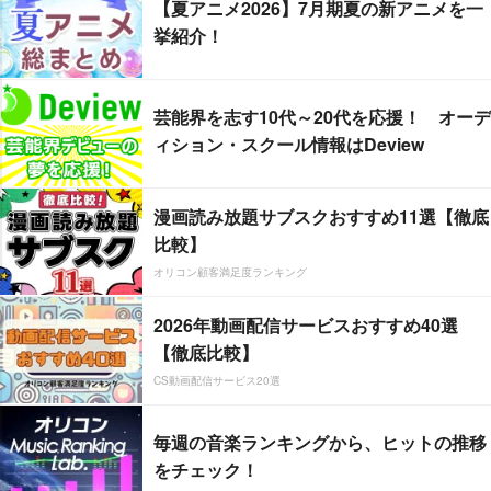
【夏アニメ2026】7月期夏の新アニメを一
挙紹介！
芸能界を志す10代～20代を応援！ オーデ
ィション・スクール情報はDeview
漫画読み放題サブスクおすすめ11選【徹底
比較】
オリコン顧客満足度ランキング
2026年動画配信サービスおすすめ40選
【徹底比較】
CS動画配信サービス20選
毎週の音楽ランキングから、ヒットの推移
をチェック！