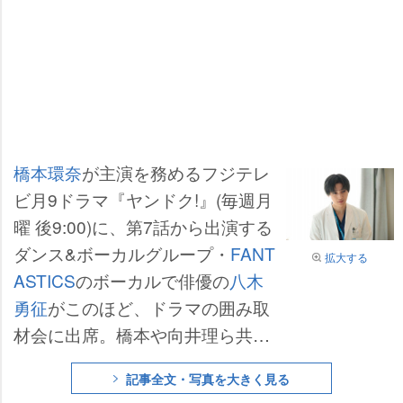
橋本環奈
が主演を務めるフジテレ
ビ月9ドラマ『ヤンドク!』(毎週月
曜 後9:00)に、第7話から出演する
ダンス&ボーカルグループ・
FANT
拡大する
ASTICS
のボーカルで俳優の
八木
勇征
がこのほど、ドラマの囲み取
材会に出席。橋本や向井理ら共演
人の印象に加え、医療の世界との
記事全文・写真を大きく見る
意外なつながりを告白した。