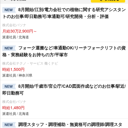
8月開始/江別/電力会社での植物に関する研究アシスタン
NEW
トのお仕事/即日勤務可/車通勤可/研究開発・分析・評価
株式会社パソナ
月給30万2,900円～
派遣社員 / 北海道
フォーク運搬など/車通勤OK/リーチフォークリフトの資
NEW
格・実務経験をお持ちの方/平塚市
株式会社テクノ・サービス 働くナビ
時給1,500円
派遣社員 / 神奈川県
8月開始/千歳市/官公庁/CAD図面作成などのお仕事/駅近/
NEW
即日勤務可
株式会社パソナ
時給1,480円
派遣社員 / 北海道
調理スタッフ・調理補助・無資格可の調理師/調理スタ
NEW