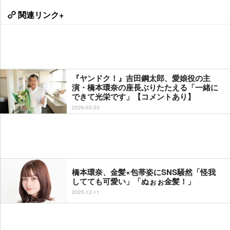
関連リンク+
『ヤンドク！』吉田鋼太郎、愛娘役の主
演・橋本環奈の座長ぶりたたえる「一緒に
できて光栄です」【コメントあり】
2026-03-23
橋本環奈、金髪×包帯姿にSNS騒然「怪我
してても可愛い」「ぬぉぉ金髪！」
2025-12-11