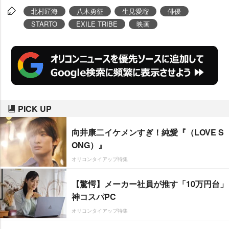
北村匠海
八木勇征
生見愛瑠
俳優
STARTO
EXILE TRIBE
映画
PICK UP
向井康二イケメンすぎ！純愛『（LOVE S
ONG）』
オリコンタイアップ特集
【驚愕】メーカー社員が推す「10万円台」
神コスパPC
オリコンタイアップ特集