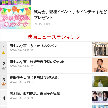
試写会、登壇イベント、サインチェキなど
プレゼント！
プレゼント特集
映画ニュースランキング
田中みな実、うっかりネタバレ
1
2026-08-05 15:32
田中みな実、妊娠発表後初の公の場
2
2026-08-05 14:41
細田佳央太演じる涼は“現代の彰”
3
2026-08-05 10:00
黒木瞳、西岡徳馬、吉田羊が出演
4
2026-08-06 10:00