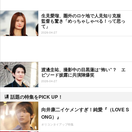
生見愛瑠、圏外のロケ地で人見知り克服
監督も驚き「めっちゃしゃべる！って思っ
て」
2026-04-27
渡邊圭祐、撮影中の目黒蓮は“怖い”？ エ
ピソード披露に共演陣爆笑
2026-04-27
話題の特集をPICK UP！
向井康二イケメンすぎ！純愛『（LOVE S
ONG）』
オリコンタイアップ特集