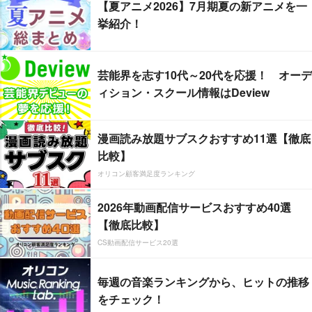
【夏アニメ2026】7月期夏の新アニメを一
挙紹介！
芸能界を志す10代～20代を応援！ オーデ
ィション・スクール情報はDeview
漫画読み放題サブスクおすすめ11選【徹底
比較】
オリコン顧客満足度ランキング
2026年動画配信サービスおすすめ40選
【徹底比較】
CS動画配信サービス20選
毎週の音楽ランキングから、ヒットの推移
をチェック！