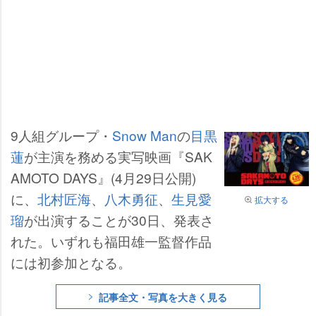
9人組グループ・
Snow Man
の
目黒
蓮
が主演を務める実写映画『SAK
AMOTO DAYS』(4月29日公開)
に、
北村匠海
、
八木勇征
、
生見愛
拡大する
瑠
が出演することが30日、発表さ
れた。いずれも福田雄一監督作品
には初参加となる。
記事全文・写真を大きく見る