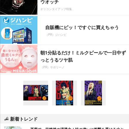
ウオッチ
オリコンタイアップ特集
自販機にピッ！ですぐに買えちゃう
（PR）ジハンピ
朝1分貼るだけ！ミルクピールで一日中ず
っとうるツヤ肌
（PR）サボリーノ
新着トレンド