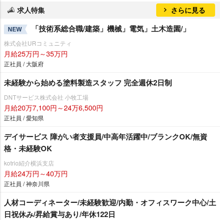
求人特集
さらに見る
「技術系総合職/建築」機械」電気」土木造園/」
NEW
株式会社URコミュニティ
月給25万円～35万円
正社員 / 大阪府
未経験から始める塗料製造スタッフ 完全週休2日制
DNTサービス株式会社 小牧工場
月給20万7,100円～24万6,500円
正社員 / 愛知県
デイサービス 障がい者支援員/中高年活躍中/ブランクOK/無資
格・未経験OK
kotrio紹介横浜支店
月給24万円～40万円
正社員 / 神奈川県
人材コーディネーター/未経験歓迎/内勤・オフィスワーク中心/土
日祝休み/昇給賞与あり/年休122日