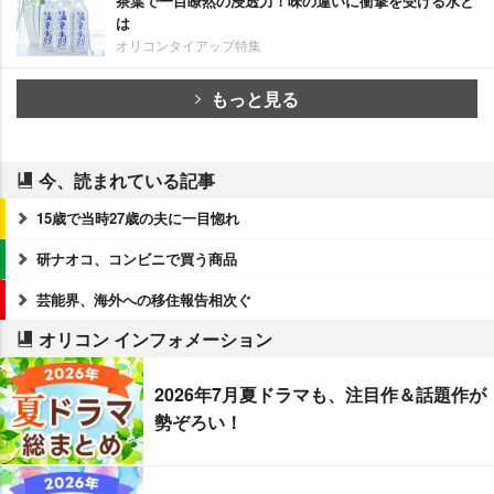
茶葉で一目瞭然の浸透力！味の違いに衝撃を受ける水と
は
オリコンタイアップ特集
もっと見る
今、読まれている記事
15歳で当時27歳の夫に一目惚れ
研ナオコ、コンビニで買う商品
芸能界、海外への移住報告相次ぐ
オリコン インフォメーション
2026年7月夏ドラマも、注目作＆話題作が
勢ぞろい！