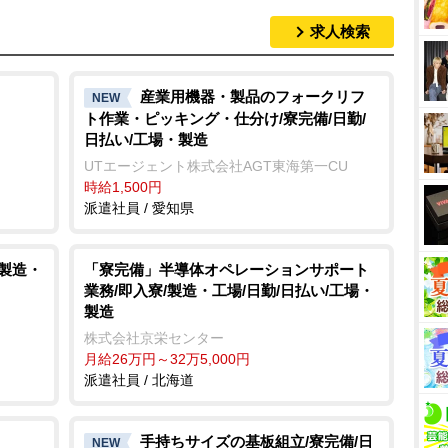
求人検索
産業用機器・製品のフォークリフ
NEW
ト作業・ピッキング・仕分け/寮完備/日勤/
日払い/工場・製造
UTエージェント株式会社AGT東海第一CU
時給1,500円
派遣社員 / 愛知県
/製造・
「寮完備」半導体オペレーションサポート
業務/即入寮/製造・工場/日勤/日払い/工場・
製造
株式会社京栄センター
月給26万円～32万5,000円
派遣社員 / 北海道
手持ちサイズの基板組立/寮完備/日
NEW