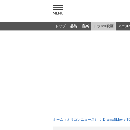
トップ
芸能
音楽
ドラマ&映画
アニメ
ホーム（オリコンニュース）
Drama&Movie T