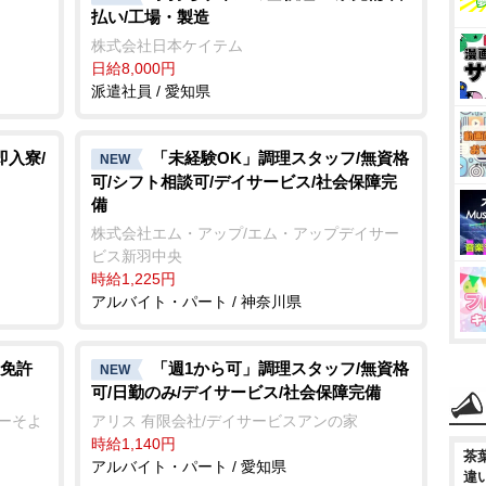
払い/工場・製造
株式会社日本ケイテム
日給8,000円
派遣社員 / 愛知県
即入寮/
「未経験OK」調理スタッフ/無資格
NEW
可/シフト相談可/デイサービス/社会保障完
備
株式会社エム・アップ/エム・アップデイサー
ビス新羽中央
時給1,225円
アルバイト・パート / 神奈川県
免許
「週1から可」調理スタッフ/無資格
NEW
可/日勤のみ/デイサービス/社会保障完備
ターそよ
アリス 有限会社/デイサービスアンの家
時給1,140円
茶
アルバイト・パート / 愛知県
違