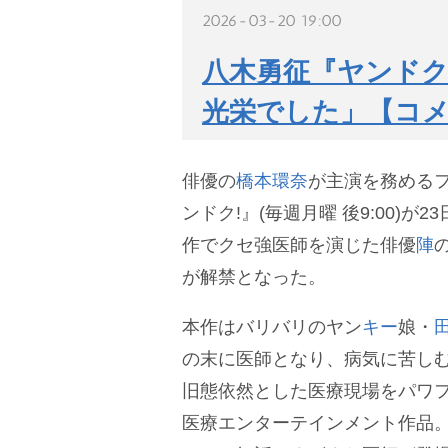
2026-03-20 19:00
八木勇征『ヤンドク
光栄でした」【コ
俳優の
橋本環奈
が主演を務める
ンドク!』(毎週月曜 後9:00)が
作でクセ強医師を演じた俳優
陣
が解禁となった。
本作はバリバリのヤン
キー
娘・
の末に医師となり、病気に苦し
旧態依然とした医療現場をパワ
医療エンターテインメント作品