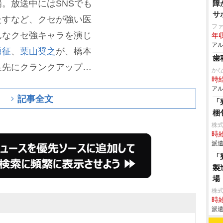
。放送中にはSNSでも
障
サ
たすなど、クセが強い医
フ
んなクセ強キャラを演じ
年収
アル
勇征
、
葉山奨之
が、橋本
歯
足先にクランクアップ。
か
時給
が到着した。後半のキー
アル
記事全文
あおい)を演じた八木は
「
梱
に何ヶ月も一緒に撮影し
株
で迎えていただけてすご
時給
派遣
影を振り返った
「
製
場
株
時給
派遣