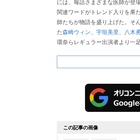
には、毎話さまざまな医師が登場
関連ワードがトレンド入りを果
師たちが物語を盛り上げた。そ
た
森崎ウィン
、
宇垣美里
、
八木
環奈らレギュラー出演者より一
撮影を終えた際の感想コメント
パーソン・小田桐蒼(おだぎり・
「クランクインの日から、すで
ていたかのような温かい空気感
く楽しかったです」と笑顔で撮
この記事の画像