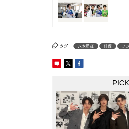
タグ
八木勇征
俳優
フ
PIC