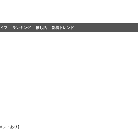
イフ
ランキング
推し活
新着トレンド
メントあり】