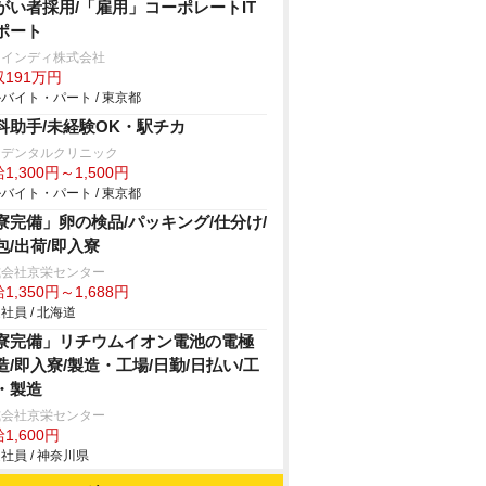
がい者採用/「雇用」コーポレートIT
ポート
ァインディ株式会社
191万円
バイト・パート / 東京都
科助手/未経験OK・駅チカ
なデンタルクリニック
1,300円～1,500円
バイト・パート / 東京都
寮完備」卵の検品/パッキング/仕分け/
包/出荷/即入寮
式会社京栄センター
1,350円～1,688円
社員 / 北海道
寮完備」リチウムイオン電池の電極
造/即入寮/製造・工場/日勤/日払い/工
・製造
式会社京栄センター
1,600円
社員 / 神奈川県