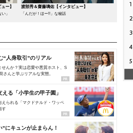
1
ビュー】
渡部秀＆齋藤璃佑【インタビュー】
ない」
「んだが！ほー!!」な秘話
2
3
4
む“人身取引”のリアル
5
ませんか？実は恋愛や悪質ホスト、S
海荷さんと学ぶリアルな実態。
支える「小学生の甲子園」
与えられる「マクドナルド・ワッペ
指す
い”にキュンが止まらん！