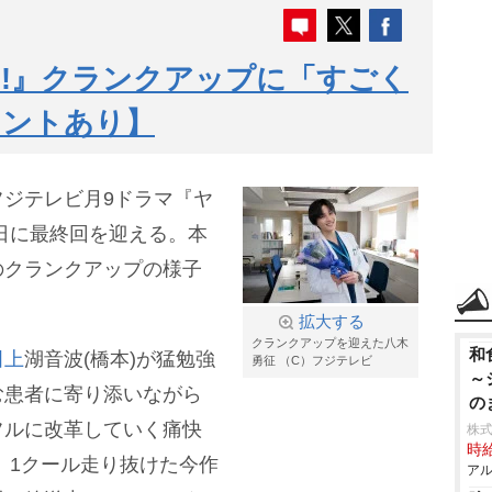
!』クランクアップに「すごく
メントあり】
フジテレビ月9ドラマ『ヤ
23日に最終回を迎える。本
のクランクアップの様子
拡大する
クランクアップを迎えた八木
和
田上
湖音波(橋本)が猛勉強
勇征 （C）フジテレビ
～
む患者に寄り添いながら
の
フルに改革していく痛快
株
時給
。
1クール走り抜けた今作
アル