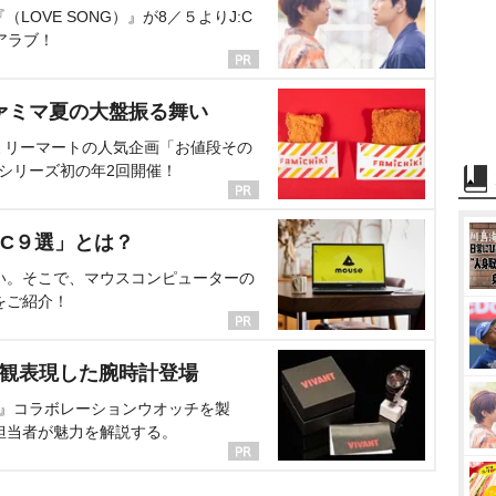
OVE SONG）』が8／５よりJ:C
アラブ！
ァミマ夏の大盤振る舞い
ミリーマートの人気企画「お値段その
、シリーズ初の年2回開催！
C９選」とは？
い。そこで、マウスコンピューターの
をご紹介！
界観表現した腕時計登場
NT』コラボレーションウオッチを製
担当者が魅力を解説する。