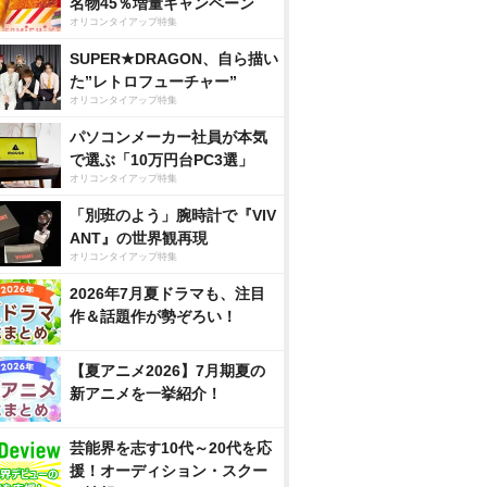
名物45％増量キャンペーン
オリコンタイアップ特集
SUPER★DRAGON、自ら描い
た”レトロフューチャー”
オリコンタイアップ特集
パソコンメーカー社員が本気
で選ぶ「10万円台PC3選」
オリコンタイアップ特集
「別班のよう」腕時計で『VIV
ANT』の世界観再現
オリコンタイアップ特集
2026年7月夏ドラマも、注目
作＆話題作が勢ぞろい！
【夏アニメ2026】7月期夏の
新アニメを一挙紹介！
芸能界を志す10代～20代を応
援！オーディション・スクー